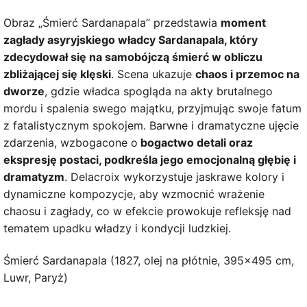
Obraz „Śmierć Sardanapala” przedstawia
moment
zagłady asyryjskiego władcy Sardanapala, który
zdecydował się na samobójczą śmierć w obliczu
zbliżającej się klęski
. Scena ukazuje
chaos i przemoc na
dworze
, gdzie władca spogląda na akty brutalnego
mordu i spalenia swego majątku, przyjmując swoje fatum
z fatalistycznym spokojem. Barwne i dramatyczne ujęcie
zdarzenia, wzbogacone o
bogactwo detali oraz
ekspresję postaci, podkreśla jego emocjonalną głębię i
dramatyzm
. Delacroix wykorzystuje jaskrawe kolory i
dynamiczne kompozycje, aby wzmocnić wrażenie
chaosu i zagłady, co w efekcie prowokuje refleksję nad
tematem upadku władzy i kondycji ludzkiej.
Śmierć Sardanapala (1827, olej na płótnie, 395×495 cm,
Luwr, Paryż)