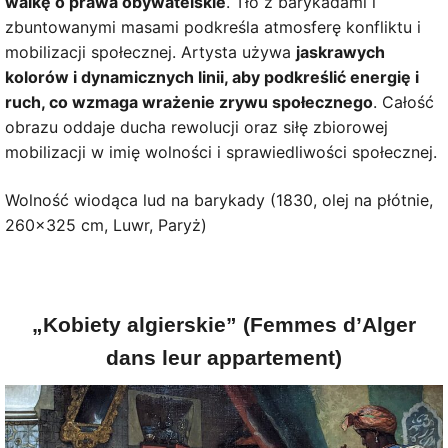
walkę o prawa obywatelskie
. Tło z barykadami i
zbuntowanymi masami podkreśla atmosferę konfliktu i
mobilizacji społecznej. Artysta używa
jaskrawych
kolorów i dynamicznych linii, aby podkreślić energię i
ruch, co wzmaga wrażenie zrywu społecznego
. Całość
obrazu oddaje ducha rewolucji oraz siłę zbiorowej
mobilizacji w imię wolności i sprawiedliwości społecznej.
Wolność wiodąca lud na barykady (1830, olej na płótnie,
260×325 cm, Luwr, Paryż)
„Kobiety algierskie” (Femmes d’Alger
dans leur appartement)