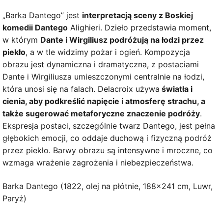
„Barka Dantego” jest
interpretacją sceny z Boskiej
komedii Dantego
Alighieri. Dzieło przedstawia moment,
w którym
Dante i Wirgiliusz podróżują na łodzi przez
piekło
, a w tle widzimy pożar i ogień. Kompozycja
obrazu jest dynamiczna i dramatyczna, z postaciami
Dante i Wirgiliusza umieszczonymi centralnie na łodzi,
która unosi się na falach. Delacroix używa
światła i
cienia, aby podkreślić napięcie i atmosferę strachu, a
także sugerować metaforyczne znaczenie podróży
.
Ekspresja postaci, szczególnie twarz Dantego, jest pełna
głębokich emocji, co oddaje duchową i fizyczną podróż
przez piekło. Barwy obrazu są intensywne i mroczne, co
wzmaga wrażenie zagrożenia i niebezpieczeństwa.
Barka Dantego (1822, olej na płótnie, 188×241 cm, Luwr,
Paryż)