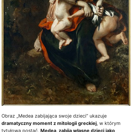
Obraz „Medea zabijająca swoje dzieci” ukazuje
dramatyczny moment z mitologii greckiej
, w którym
tytułowa postać,
Medea, zabija własne dzieci jako