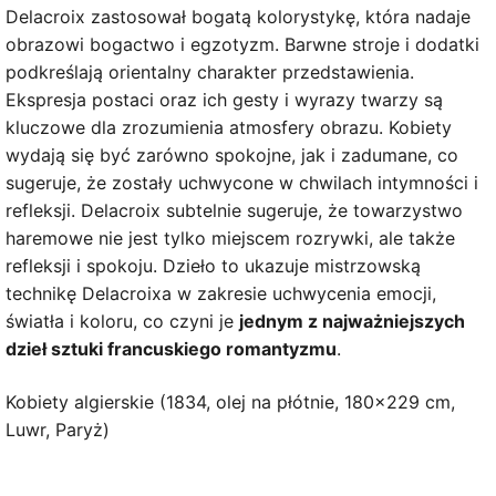
Delacroix zastosował bogatą kolorystykę, która nadaje
obrazowi bogactwo i egzotyzm. Barwne stroje i dodatki
podkreślają orientalny charakter przedstawienia.
Ekspresja postaci oraz ich gesty i wyrazy twarzy są
kluczowe dla zrozumienia atmosfery obrazu. Kobiety
wydają się być zarówno spokojne, jak i zadumane, co
sugeruje, że zostały uchwycone w chwilach intymności i
refleksji. Delacroix subtelnie sugeruje, że towarzystwo
haremowe nie jest tylko miejscem rozrywki, ale także
refleksji i spokoju. Dzieło to ukazuje mistrzowską
technikę Delacroixa w zakresie uchwycenia emocji,
światła i koloru, co czyni je
jednym z najważniejszych
dzieł sztuki francuskiego romantyzmu
.
Kobiety algierskie (1834, olej na płótnie, 180×229 cm,
Luwr, Paryż)