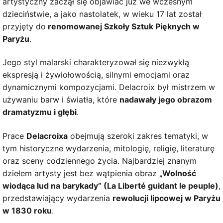
artystyczny zaczął się objawiać już we wczesnym
dzieciństwie, a jako nastolatek, w wieku 17 lat został
przyjęty do
renomowanej Szkoły Sztuk Pięknych w
Paryżu
.
Jego styl malarski charakteryzował się niezwykłą
ekspresją i żywiołowością, silnymi emocjami oraz
dynamicznymi kompozycjami. Delacroix był mistrzem w
używaniu barw i światła, które
nadawały jego obrazom
dramatyzmu i głębi
.
Prace
Delacroixa
obejmują szeroki zakres tematyki, w
tym historyczne wydarzenia, mitologię, religię, literaturę
oraz sceny codziennego życia. Najbardziej znanym
dziełem artysty jest bez wątpienia obraz
„Wolność
wiodąca lud na barykady” (La Liberté guidant le peuple)
,
przedstawiający wydarzenia
rewolucji lipcowej w Paryżu
w 1830 roku
.