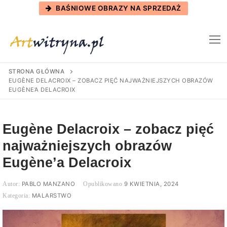
Skip
BAŚNIOWE OBRAZY NA SPRZEDAŻ
to
content
STRONA GŁÓWNA
EUGÈNE DELACROIX – ZOBACZ PIĘĆ NAJWAŻNIEJSZYCH OBRAZÓW
EUGÈNE’A DELACROIX
Eugène Delacroix – zobacz pięć
najważniejszych obrazów
Eugène’a Delacroix
PABLO MANZANO
9 KWIETNIA, 2024
MALARSTWO