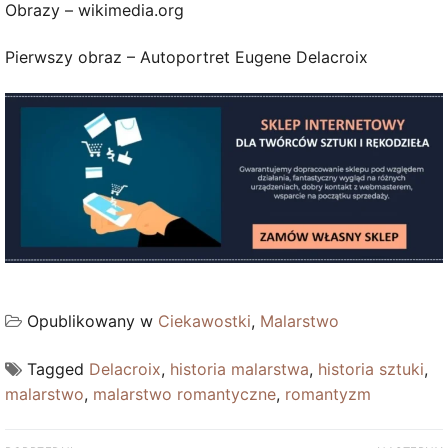
Obrazy – wikimedia.org
Pierwszy obraz – Autoportret Eugene Delacroix
Opublikowany w
Ciekawostki
,
Malarstwo
Tagged
Delacroix
,
historia malarstwa
,
historia sztuki
,
malarstwo
,
malarstwo romantyczne
,
romantyzm
Nawigacja