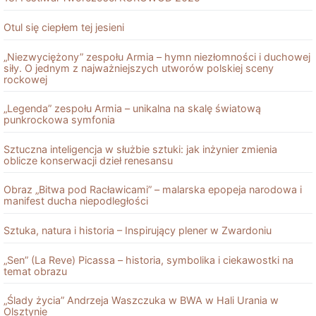
Otul się ciepłem tej jesieni
„Niezwyciężony” zespołu Armia – hymn niezłomności i duchowej
siły. O jednym z najważniejszych utworów polskiej sceny
rockowej
„Legenda” zespołu Armia – unikalna na skalę światową
punkrockowa symfonia
Sztuczna inteligencja w służbie sztuki: jak inżynier zmienia
oblicze konserwacji dzieł renesansu
Obraz „Bitwa pod Racławicami” – malarska epopeja narodowa i
manifest ducha niepodległości
Sztuka, natura i historia – Inspirujący plener w Zwardoniu
„Sen” (La Reve) Picassa – historia, symbolika i ciekawostki na
temat obrazu
„Ślady życia” Andrzeja Waszczuka w BWA w Hali Urania w
Olsztynie