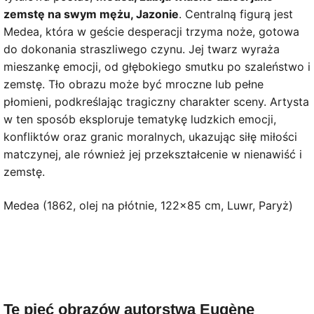
zemstę na swym mężu, Jazonie
. Centralną figurą jest
Medea, która w geście desperacji trzyma noże, gotowa
do dokonania straszliwego czynu. Jej twarz wyraża
mieszankę emocji, od głębokiego smutku po szaleństwo i
zemstę. Tło obrazu może być mroczne lub pełne
płomieni, podkreślając tragiczny charakter sceny. Artysta
w ten sposób eksploruje tematykę ludzkich emocji,
konfliktów oraz granic moralnych, ukazując siłę miłości
matczynej, ale również jej przekształcenie w nienawiść i
zemstę.
Medea (1862, olej na płótnie, 122×85 cm, Luwr, Paryż)
Te pięć obrazów autorstwa Eugène