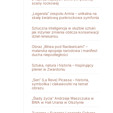
sceny rockowej
„Legenda” zespołu Armia – unikalna na
skalę światową punkrockowa symfonia
Sztuczna inteligencja w służbie sztuki:
jak inżynier zmienia oblicze konserwacji
dzieł renesansu
Obraz „Bitwa pod Racławicami” –
malarska epopeja narodowa i manifest
ducha niepodległości
Sztuka, natura i historia – Inspirujący
plener w Zwardoniu
„Sen” (La Reve) Picassa – historia,
symbolika i ciekawostki na temat
obrazu
„Ślady życia” Andrzeja Waszczuka w
BWA w Hali Urania w Olsztynie
Zuzanna – Suzanne Leonarda Cohena –