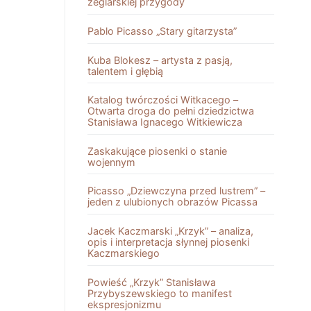
żeglarskiej przygody
Pablo Picasso „Stary gitarzysta”
Kuba Blokesz – artysta z pasją,
talentem i głębią
Katalog twórczości Witkacego –
Otwarta droga do pełni dziedzictwa
Stanisława Ignacego Witkiewicza
Zaskakujące piosenki o stanie
wojennym
Picasso „Dziewczyna przed lustrem” –
jeden z ulubionych obrazów Picassa
Jacek Kaczmarski „Krzyk” – analiza,
opis i interpretacja słynnej piosenki
Kaczmarskiego
Powieść „Krzyk” Stanisława
Przybyszewskiego to manifest
ekspresjonizmu