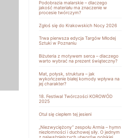
Podobrazia malarskie – dlaczego
jakość materiału ma znaczenie w
procesie twórczym?
Zgłoś się do Krakowskich Nocy 2026
Trwa pierwsza edycja Targów Młodej
Sztuki w Poznaniu
Biżuteria z motywem serca – dlaczego
warto wybrać na prezent świąteczny?
Mat, połysk, struktura – jak
wykończenie białej komody wpływa na
jej charakter?
18. Festiwal Twórczości KOROWÓD
2025
Otul się ciepłem tej jesieni
„Niezwyciężony” zespołu Armia – hymn
niezłomności i duchowej siły. O jednym
z najważniejszych utworów polskiej