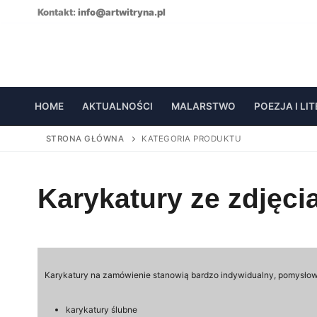
Skip
Kontakt:
info@artwitryna.pl
to
content
HOME
AKTUALNOŚCI
MALARSTWO
POEZJA I LI
STRONA GŁÓWNA
KATEGORIA PRODUKTU
Karykatury ze zdjęci
Karykatury na zamówienie stanowią bardzo indywidualny, pomysłow
karykatury ślubne