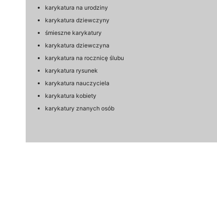
karykatura na urodziny
karykatura dziewczyny
śmieszne karykatury
karykatura dziewczyna
karykatura na rocznicę ślubu
karykatura rysunek
karykatura nauczyciela
karykatura kobiety
karykatury znanych osób