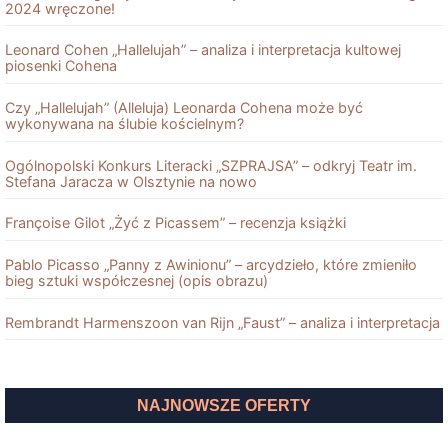
2024 wręczone!
Leonard Cohen „Hallelujah” – analiza i interpretacja kultowej
piosenki Cohena
Czy „Hallelujah” (Alleluja) Leonarda Cohena może być
wykonywana na ślubie kościelnym?
Ogólnopolski Konkurs Literacki „SZPRAJSA” – odkryj Teatr im.
Stefana Jaracza w Olsztynie na nowo
Françoise Gilot „Żyć z Picassem” – recenzja książki
Pablo Picasso „Panny z Awinionu” – arcydzieło, które zmieniło
bieg sztuki współczesnej (opis obrazu)
Rembrandt Harmenszoon van Rĳn „Faust” – analiza i interpretacja
NAJNOWSZE OFERTY