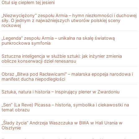
Otul się ciepłem tej jesieni
„Niezwyciężony” zespołu Armia – hymn niezłomności i duchowej
siły. O jednym z najważniejszych utworów polskiej sceny
rockowej
„Legenda” zespołu Armia – unikalna na skalę światową
punkrockowa symfonia
Sztuczna inteligencja w służbie sztuki: jak inżynier zmienia
oblicze konserwacji dzieł renesansu
Obraz „Bitwa pod Racławicami” – malarska epopeja narodowa i
manifest ducha niepodległości
Sztuka, natura i historia – Inspirujący plener w Zwardoniu
„Sen” (La Reve) Picassa – historia, symbolika i ciekawostki na
temat obrazu
„Ślady życia” Andrzeja Waszczuka w BWA w Hali Urania w
Olsztynie