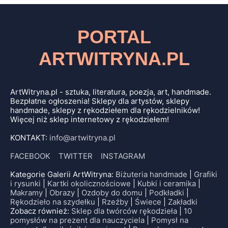
PORTAL
ARTWITRYNA.PL
ArtWitryna.pl - sztuka, literatura, poezja, art, handmade.
Bezpłatne ogłoszenia! Sklepy dla artystów, sklepy
handmade, sklepy z rękodziełem dla rękodzielników!
Więcej niż sklep internetowy z rękodziełem!
KONTAKT:
info@artwitryna.pl
FACEBOOK
TWITTER
INSTAGRAM
Kategorie Galerii ArtWitryna:
Biżuteria handmade
|
Grafiki
i rysunki
|
Kartki okolicznościowe
|
Kubki i ceramika
|
Makramy
|
Obrazy
|
Ozdoby do domu
|
Podkładki
|
Rękodzieło na szydełku
|
Rzeźby
|
Świece
|
Zakładki
Zobacz również:
Sklep dla twórców rękodzieła
|
10
pomysłów na prezent dla nauczyciela
|
Pomysł na