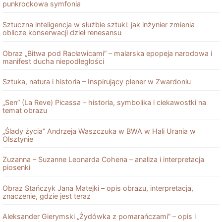
punkrockowa symfonia
Sztuczna inteligencja w służbie sztuki: jak inżynier zmienia
oblicze konserwacji dzieł renesansu
Obraz „Bitwa pod Racławicami” – malarska epopeja narodowa i
manifest ducha niepodległości
Sztuka, natura i historia – Inspirujący plener w Zwardoniu
„Sen” (La Reve) Picassa – historia, symbolika i ciekawostki na
temat obrazu
„Ślady życia” Andrzeja Waszczuka w BWA w Hali Urania w
Olsztynie
Zuzanna – Suzanne Leonarda Cohena – analiza i interpretacja
piosenki
Obraz Stańczyk Jana Matejki – opis obrazu, interpretacja,
znaczenie, gdzie jest teraz
Aleksander Gierymski „Żydówka z pomarańczami” – opis i