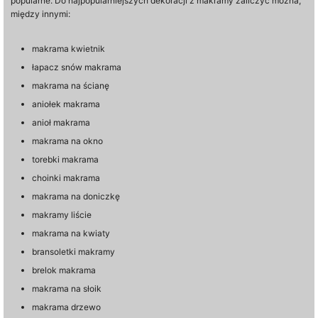
popularne. Do najpopularniejszych dekoracji z makramy zaliczyć można,
między innymi:
makrama kwietnik
łapacz snów makrama
makrama na ścianę
aniołek makrama
anioł makrama
makrama na okno
torebki makrama
choinki makrama
makrama na doniczkę
makramy liście
makrama na kwiaty
bransoletki makramy
brelok makrama
makrama na słoik
makrama drzewo