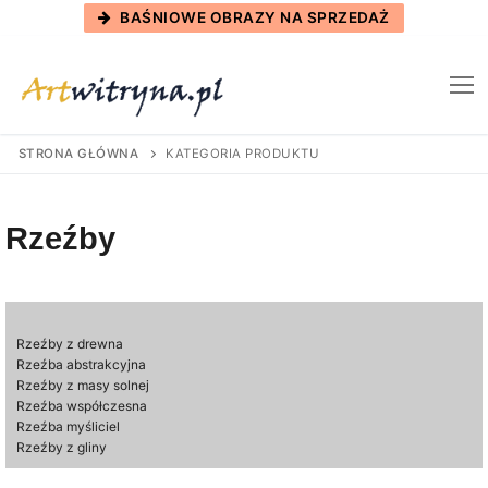
Skip
BAŚNIOWE OBRAZY NA SPRZEDAŻ
to
content
STRONA GŁÓWNA
KATEGORIA PRODUKTU
Rzeźby
Rzeźby z drewna
Rzeźba abstrakcyjna
Rzeźby z masy solnej
Rzeźba współczesna
Rzeźba myśliciel
Rzeźby z gliny