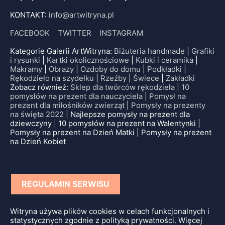
KONTAKT:
info@artwitryna.pl
FACEBOOK
TWITTER
INSTAGRAM
Kategorie Galerii ArtWitryna:
Biżuteria handmade
|
Grafiki
i rysunki
|
Kartki okolicznościowe
|
Kubki i ceramika
|
Makramy
|
Obrazy
|
Ozdoby do domu
|
Podkładki
|
Rękodzieło na szydełku
|
Rzeźby
|
Świece
|
Zakładki
Zobacz również:
Sklep dla twórców rękodzieła
|
10
pomysłów na prezent dla nauczyciela
|
Pomysł na
prezent dla miłośników zwierząt
|
Pomysły na prezenty
na święta 2022
| Najlepsze pomysły na prezent dla
dziewczyny | 10 pomysłów na prezent na Walentynki |
Pomysły na prezent na Dzień Matki | Pomysły na prezent
na Dzień Kobiet
REGULAMIN SERWISU
Witryna używa plików cookies w celach funkcjonalnych i
statystycznych zgodnie z polityką prywatności. Więcej