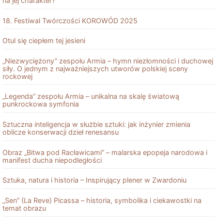
na jej charakter?
18. Festiwal Twórczości KOROWÓD 2025
Otul się ciepłem tej jesieni
„Niezwyciężony” zespołu Armia – hymn niezłomności i duchowej
siły. O jednym z najważniejszych utworów polskiej sceny
rockowej
„Legenda” zespołu Armia – unikalna na skalę światową
punkrockowa symfonia
Sztuczna inteligencja w służbie sztuki: jak inżynier zmienia
oblicze konserwacji dzieł renesansu
Obraz „Bitwa pod Racławicami” – malarska epopeja narodowa i
manifest ducha niepodległości
Sztuka, natura i historia – Inspirujący plener w Zwardoniu
„Sen” (La Reve) Picassa – historia, symbolika i ciekawostki na
temat obrazu