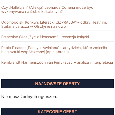
Czy „Hallelujah” (Alleluja) Leonarda Cohena może być
wykonywana na ślubie kościelnym?
Ogólnopolski Konkurs Literacki „SZPRAJSA” – odkryj Teatr im.
Stefana Jaracza w Olsztynie na nowo
Françoise Gilot „Żyć z Picassem” – recenzja książki
Pablo Picasso „Panny z Awinionu” – arcydzieło, które zmieniło
bieg sztuki współczesnej (opis obrazu)
Rembrandt Harmenszoon van Rĳn „Faust” – analiza i interpretacja
NAJNOWSZE OFERTY
Nie masz żadnych ogłoszeń.
KATEGORIE OFERT