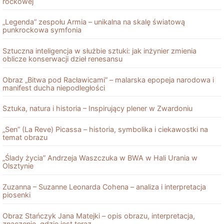
rockowej
„Legenda” zespołu Armia – unikalna na skalę światową
punkrockowa symfonia
Sztuczna inteligencja w służbie sztuki: jak inżynier zmienia
oblicze konserwacji dzieł renesansu
Obraz „Bitwa pod Racławicami” – malarska epopeja narodowa i
manifest ducha niepodległości
Sztuka, natura i historia – Inspirujący plener w Zwardoniu
„Sen” (La Reve) Picassa – historia, symbolika i ciekawostki na
temat obrazu
„Ślady życia” Andrzeja Waszczuka w BWA w Hali Urania w
Olsztynie
Zuzanna – Suzanne Leonarda Cohena – analiza i interpretacja
piosenki
Obraz Stańczyk Jana Matejki – opis obrazu, interpretacja,
znaczenie, gdzie jest teraz