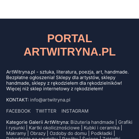
PORTAL
ARTWITRYNA.PL
ArtWitryna.pl - sztuka, literatura, poezja, art, handmade.
Bezpłatne ogłoszenia! Sklepy dla artystów, sklepy
handmade, sklepy z rękodziełem dla rękodzielników!
Więcej niż sklep internetowy z rękodziełem!
KONTAKT:
info@artwitryna.pl
FACEBOOK
TWITTER
INSTAGRAM
Kategorie Galerii ArtWitryna:
Biżuteria handmade
|
Grafiki
i rysunki
|
Kartki okolicznościowe
|
Kubki i ceramika
|
Makramy
|
Obrazy
|
Ozdoby do domu
|
Podkładki
|
Rękodzieło na szydełku
|
Rzeźby
|
Świece
|
Zakładki