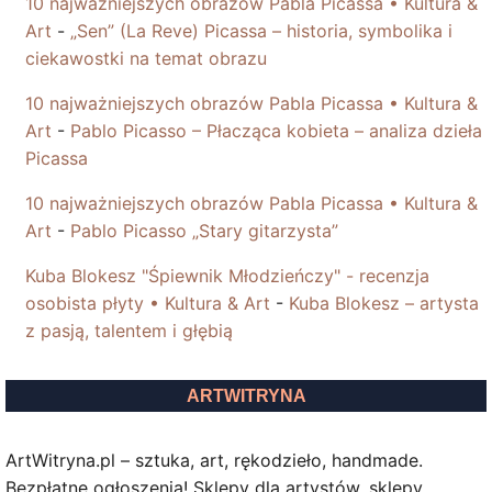
10 najważniejszych obrazów Pabla Picassa • Kultura &
Art
-
„Sen” (La Reve) Picassa – historia, symbolika i
ciekawostki na temat obrazu
10 najważniejszych obrazów Pabla Picassa • Kultura &
Art
-
Pablo Picasso – Płacząca kobieta – analiza dzieła
Picassa
10 najważniejszych obrazów Pabla Picassa • Kultura &
Art
-
Pablo Picasso „Stary gitarzysta”
Kuba Blokesz "Śpiewnik Młodzieńczy" - recenzja
osobista płyty • Kultura & Art
-
Kuba Blokesz – artysta
z pasją, talentem i głębią
ARTWITRYNA
ArtWitryna.pl – sztuka, art, rękodzieło, handmade.
Bezpłatne ogłoszenia! Sklepy dla artystów, sklepy