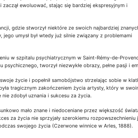
ki zaczął ewoluować, stając się bardziej ekspresyjnym i
cji, gdzie stworzył niektóre ze swoich najbardziej znanych
ty, jego umysł był wtedy już silnie związany z problemami
eniu w szpitalu psychiatrycznym w Saint-Rémy-de-Provenc
psychicznego, tworzył niezwykłe obrazy, pełne pasji i em
woje życie i popełnił samobójstwo strzelając sobie w klat
 była tragicznym zakończeniem życia artysty, który w swo
e nie zdobył uznania i sukcesu za życia.
osunkowo mało znane i niedoceniane przez większość świat
ukces za życia nie sprzyjały szerokiemu rozpowszechnieniu 
odczas swojego życia (Czerwone winnice w Arles, 1888).