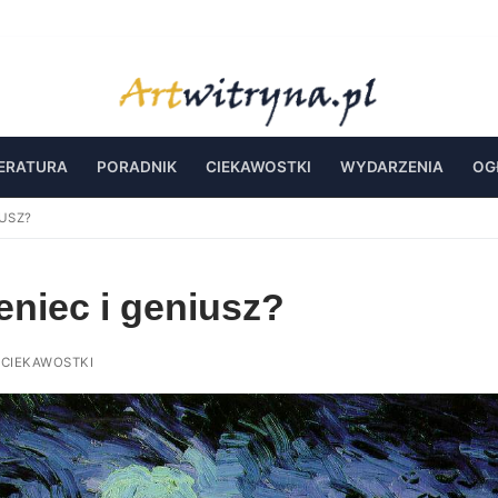
TERATURA
PORADNIK
CIEKAWOSTKI
WYDARZENIA
OG
IUSZ?
eniec i geniusz?
CIEKAWOSTKI