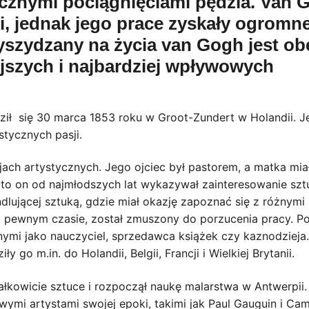
cznymi pociągnięciami pędzla. Van 
ki, jednak jego prace zyskały ogromn
yszydzany na życia van Gogh jest ob
jszych i najbardziej wpływowych
ził się 30 marca 1853 roku w Groot-Zundert w Holandii. J
stycznych pasji.
jach artystycznych. Jego ojciec był pastorem, a matka miał
ale to on od najmłodszych lat wykazywał zainteresowanie sz
dlującej sztuką, gdzie miał okazję zapoznać się z różnymi 
 po pewnym czasie, został zmuszony do porzucenia pracy. P
ymi jako nauczyciel, sprzedawca książek czy kaznodzieja
o m.in. do Holandii, Belgii, Francji i Wielkiej Brytanii.
kowicie sztuce i rozpoczął naukę malarstwa w Antwerpii.
wymi artystami swojej epoki, takimi jak Paul Gauguin i Cam