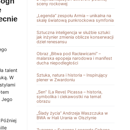
Gogh
sceny rockowej
e
„Legenda” zespołu Armia – unikalna na
ecnie
skalę światową punkrockowa symfonia
Sztuczna inteligencja w służbie sztuki:
jak inżynier zmienia oblicze konserwacji
dzieł renesansu
ego
Obraz „Bitwa pod Racławicami” –
malarska epopeja narodowa i manifest
ducha niepodległości
a talent
Sztuka, natura i historia – Inspirujący
tuką. W
plener w Zwardoniu
stylami
otem
„Sen” (La Reve) Picassa – historia,
symbolika i ciekawostki na temat
. Jego
obrazu
„Ślady życia” Andrzeja Waszczuka w
BWA w Hali Urania w Olsztynie
 Później
ille
Zuzanna – Suzanne Leonarda Cohena –