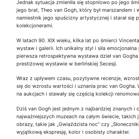
Jednak sytuacja zmieniła się stopniowo po jego śmi
jego brat, Theo van Gogh, który był marszandem i ws
namiestnik jego spuścizny artystycznej i starał się
kolekcjonerami.
W latach 90. XIX wieku, kilka lat po śmierci Vincen
wystaw i galerii. Ich unikalny styl i siła emocjonal
pierwsza retrospektywna wystawa dzieł van Gogha 
prestiżowej wystawie w berlińskiej Secesji.
Wraz z upływem czasu, pozytywne recenzje, wzrost 
się do wzrostu wartości i uznania prac van Gogha.
na aukcjach i stawały się częścią kolekcji renomow
Dziś van Gogh jest jednym z najbardziej znanych i 
najważniejszych muzeach na całym świecie, takic
obrazy, takie jak „Gwiaździsta noc” czy „Słoneczniki
wyjątkową ekspresję, kolor i osobisty charakter.