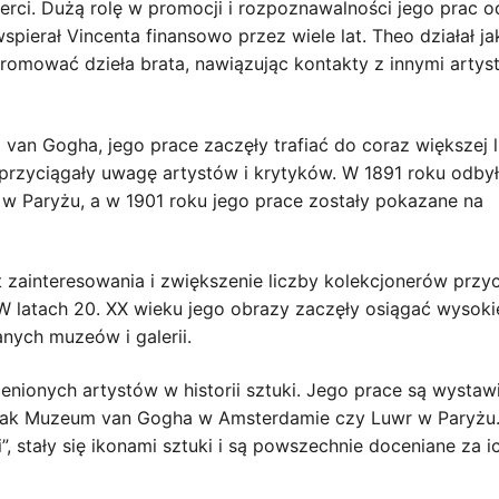
erci. Dużą rolę w promocji i rozpoznawalności jego prac o
pierał Vincenta finansowo przez wiele lat. Theo działał ja
 promować dzieła brata, nawiązując kontakty z innymi artyst
ta van Gogha, jego prace zaczęły trafiać do coraz większej 
na przyciągały uwagę artystów i krytyków. W 1891 roku odbył
w Paryżu, a w 1901 roku jego prace zostały pokazane na
zainteresowania i zwiększenie liczby kolekcjonerów przyc
 W latach 20. XX wieku jego obrazy zaczęły osiągać wysoki
anych muzeów i galerii.
cenionych artystów w historii sztuki. Jego prace są wysta
h jak Muzeum van Gogha w Amsterdamie czy Luwr w Paryżu
”, stały się ikonami sztuki i są powszechnie doceniane za i