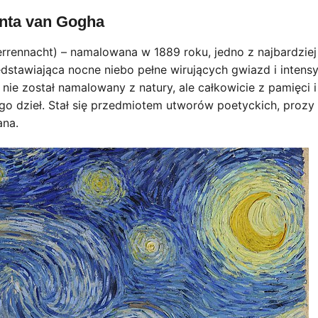
enta van Gogha
sterrennacht) – namalowana w 1889 roku, jedno z najbardziej
dstawiająca nocne niebo pełne wirujących gwiazd i inten
 nie został namalowany z natury, ale całkowicie z pamięci i
ego dzieł. Stał się przedmiotem utworów poetyckich, prozy
ana.