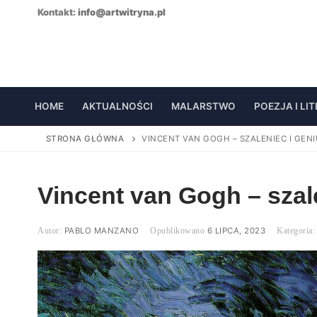
Skip
Kontakt:
info@artwitryna.pl
to
content
HOME
AKTUALNOŚCI
MALARSTWO
POEZJA I LI
STRONA GŁÓWNA
VINCENT VAN GOGH – SZALENIEC I GEN
Vincent van Gogh – szal
PABLO MANZANO
6 LIPCA, 2023