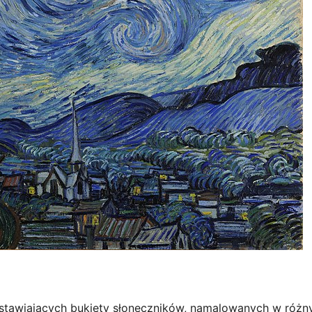
edstawiających bukiety słoneczników, namalowanych w różn