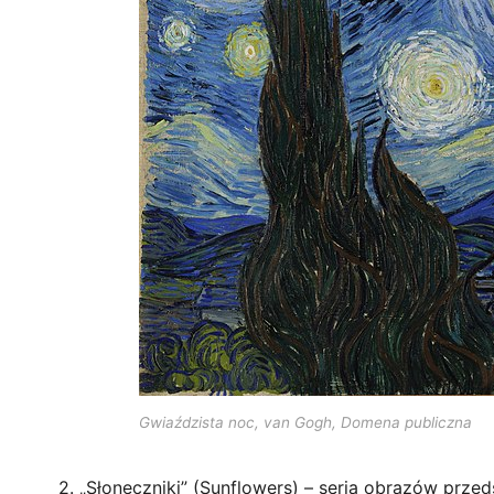
Gwiaździsta noc, van Gogh, Domena publiczna
2. „Słoneczniki” (Sunflowers) – seria obrazów prz