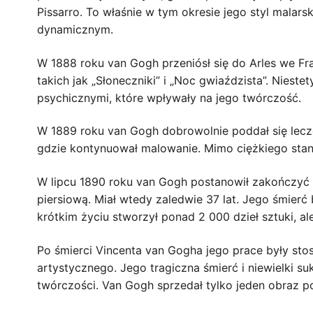
Pissarro. To właśnie w tym okresie jego styl malars
dynamicznym.
W 1888 roku van Gogh przeniósł się do Arles we Fran
takich jak „Słoneczniki” i „Noc gwiaździsta”. Nieste
psychicznymi, które wpływały na jego twórczość.
W 1889 roku van Gogh dobrowolnie poddał się lecz
gdzie kontynuował malowanie. Mimo ciężkiego stanu 
W lipcu 1890 roku van Gogh postanowił zakończyć s
piersiową. Miał wtedy zaledwie 37 lat. Jego śmierć
krótkim życiu stworzył ponad 2 000 dzieł sztuki, al
Po śmierci Vincenta van Gogha jego prace były st
artystycznego. Jego tragiczna śmierć i niewielki s
twórczości. Van Gogh sprzedał tylko jeden obraz p