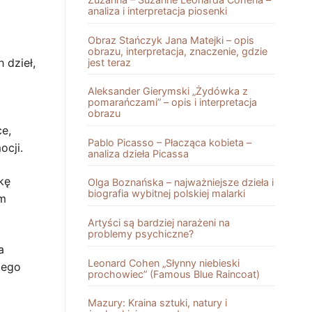
analiza i interpretacja piosenki
Obraz Stańczyk Jana Matejki – opis
obrazu, interpretacja, znaczenie, gdzie
 dzieł,
jest teraz
Aleksander Gierymski „Żydówka z
pomarańczami” – opis i interpretacja
obrazu
e,
Pablo Picasso – Płacząca kobieta –
ocji.
analiza dzieła Picassa
kę
Olga Boznańska – najważniejsze dzieła i
biografia wybitnej polskiej malarki
im
Artyści są bardziej narażeni na
problemy psychiczne?
a
Leonard Cohen „Słynny niebieski
jego
prochowiec” (Famous Blue Raincoat)
Mazury: Kraina sztuki, natury i