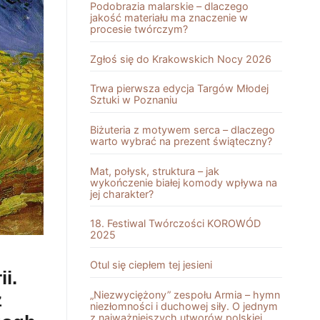
Podobrazia malarskie – dlaczego
jakość materiału ma znaczenie w
procesie twórczym?
Zgłoś się do Krakowskich Nocy 2026
Trwa pierwsza edycja Targów Młodej
Sztuki w Poznaniu
Biżuteria z motywem serca – dlaczego
warto wybrać na prezent świąteczny?
Mat, połysk, struktura – jak
wykończenie białej komody wpływa na
jej charakter?
18. Festiwal Twórczości KOROWÓD
2025
Otul się ciepłem tej jesieni
i.
„Niezwyciężony” zespołu Armia – hymn
z
niezłomności i duchowej siły. O jednym
z najważniejszych utworów polskiej