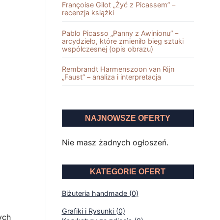
Françoise Gilot „Żyć z Picassem” –
recenzja książki
Pablo Picasso „Panny z Awinionu” –
arcydzieło, które zmieniło bieg sztuki
współczesnej (opis obrazu)
Rembrandt Harmenszoon van Rĳn
„Faust” – analiza i interpretacja
NAJNOWSZE OFERTY
Nie masz żadnych ogłoszeń.
KATEGORIE OFERT
Biżuteria handmade (0)
Grafiki i Rysunki (0)
ych