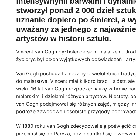
intensywnymi barwami i dynami
stworzył ponad 2 000 dzieł sztu
uznanie dopiero po śmierci, a w
uważany za jednego z najważnie
artystów w historii sztuki.
Vincent van Gogh był holenderskim malarzem. Urod
życiorys był pełen wyjątkowych doświadczeń i arty
Van Gogh pochodził z rodziny o wieloletnich tradyc
do malarstwa. Vincent miał kilkoro braci i sióstr, 
wieku 16 lat van Gogh rozpoczął naukę w firmie han
malarskimi i dziełami różnych artystów. Niestety,
van Gogh podejmował się różnych zajęć, między inn
podróże zawodowe i osobiste przygody poprowadziły g
W 1880 roku van Gogh zdecydował się poświęcić cał
przeniósł się do Paryża, gdzie spotkał się z wpływo