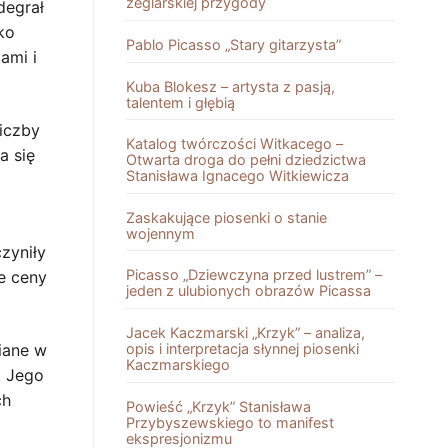
żeglarskiej przygody
degrał
ko
Pablo Picasso „Stary gitarzysta”
ami i
Kuba Blokesz – artysta z pasją,
talentem i głębią
liczby
Katalog twórczości Witkacego –
a się
Otwarta droga do pełni dziedzictwa
Stanisława Ignacego Witkiewicza
Zaskakujące piosenki o stanie
wojennym
zyniły
Picasso „Dziewczyna przed lustrem” –
e ceny
jeden z ulubionych obrazów Picassa
Jacek Kaczmarski „Krzyk” – analiza,
opis i interpretacja słynnej piosenki
wiane w
Kaczmarskiego
. Jego
ch
Powieść „Krzyk” Stanisława
Przybyszewskiego to manifest
ekspresjonizmu