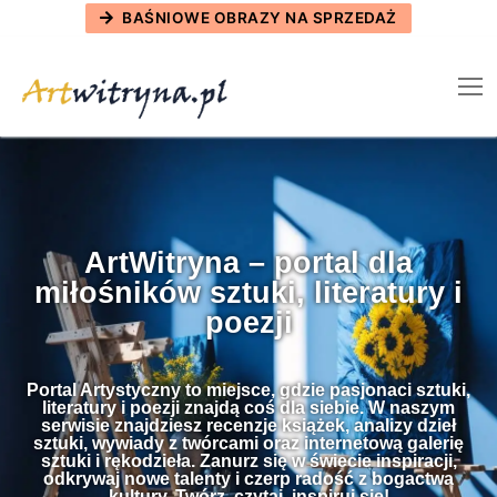
Skip
BAŚNIOWE OBRAZY NA SPRZEDAŻ
to
content
ArtWitryna – portal dla
miłośników sztuki, literatury i
poezji
Portal Artystyczny to miejsce, gdzie pasjonaci sztuki,
literatury i poezji znajdą coś dla siebie. W naszym
serwisie znajdziesz recenzje książek, analizy dzieł
sztuki, wywiady z twórcami oraz
internetową galerię
sztuki i rękodzieła
. Zanurz się w świecie inspiracji,
odkrywaj nowe talenty i czerp radość z bogactwa
kultury. Twórz, czytaj, inspiruj się!