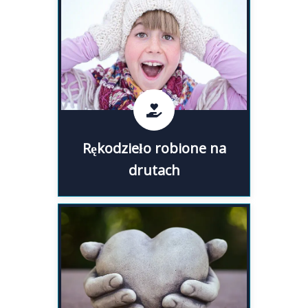
Ręcznie robione na drutach
czapki, swetry i inne ubrania
mają wielu zwolenników i należą
do najchętniej kupowanych
artykułów przez miłośników
rękodzieła.
Rękodzieło robione na
Rękodzieło robione na
drutach
drutach
Do najczęściej szukanych w
Polsce dzieł artystów rzeźbiarzy
należą rzeźby z drewna, rzeźby z