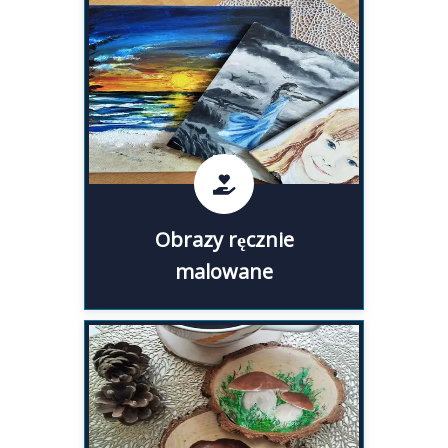
Obrazy ręcznie malowane to
doskonały sposób na
udekorowanie ścian. Sprawdź
ofertę artystów oferujących
własnoręcznie malowane obrazy
olejne i akwarele.
Obrazy ręcznie
Obrazy ręcznie malowane
malowane
Unikatowe, ręcznie robione
podkładki na stół, podkładki pod
kubek lub talerze to