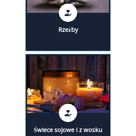
masy solnej oraz rzeźby z gliny.
Rzeźby
Rzeźby
Ręcznie robione świece sojowe i
z wosku pszczelego to
doskonała, zdrowa i piękna
alternatywa dla szkodliwych dla
zdrowia świec parafinowych.
Świece sojowe i z wosku
Świece sojowe i z wosku
pszczelego