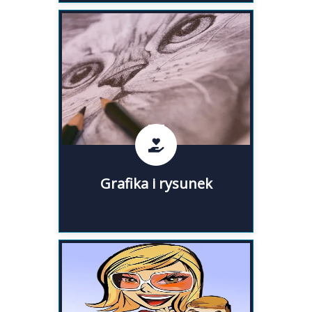
Artystyczne rysunki i grafiki,
rysunki na zamówienie, rysunki
ze zdjęcia na zamówienie, grafiki
na zamówienie i inne.
Grafika i rysunek
Grafika i rysunek
Karykatury na zamówienie:
karykatury ślubne, karykatura