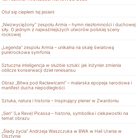
Otul się ciepłem tej jesieni
„Niezwyciężony” zespołu Armia – hymn niezłomności i duchowej
siły. O jednym z najważniejszych utworów polskiej sceny
rockowej
„Legenda” zespołu Armia – unikalna na skalę światową
punkrockowa symfonia
Sztuczna inteligencja w służbie sztuki: jak inżynier zmienia
oblicze konserwacji dzieł renesansu
Obraz „Bitwa pod Racławicami” – malarska epopeja narodowa i
manifest ducha niepodległości
Sztuka, natura i historia – Inspirujący plener w Zwardoniu
„Sen” (La Reve) Picassa – historia, symbolika i ciekawostki na
temat obrazu
„Ślady życia” Andrzeja Waszczuka w BWA w Hali Urania w
Olsztynie