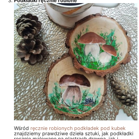
Podkładki ręcznie robione
Wśród
ręcznie robionych podkładek pod kubek
znajdziemy prawdziwe dzieła sztuki, jak podkładki
ręcznie malowane na plastrach drewna, jak i