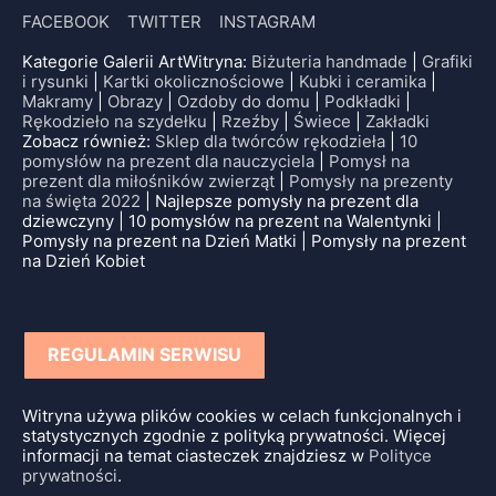
FACEBOOK
TWITTER
INSTAGRAM
Kategorie Galerii ArtWitryna:
Biżuteria handmade
|
Grafiki
i rysunki
|
Kartki okolicznościowe
|
Kubki i ceramika
|
Makramy
|
Obrazy
|
Ozdoby do domu
|
Podkładki
|
Rękodzieło na szydełku
|
Rzeźby
|
Świece
|
Zakładki
Zobacz również:
Sklep dla twórców rękodzieła
|
10
pomysłów na prezent dla nauczyciela
|
Pomysł na
prezent dla miłośników zwierząt
|
Pomysły na prezenty
na święta 2022
| Najlepsze pomysły na prezent dla
dziewczyny | 10 pomysłów na prezent na Walentynki |
Pomysły na prezent na Dzień Matki | Pomysły na prezent
na Dzień Kobiet
REGULAMIN SERWISU
Witryna używa plików cookies w celach funkcjonalnych i
statystycznych zgodnie z polityką prywatności. Więcej
informacji na temat ciasteczek znajdziesz w
Polityce
prywatności
.