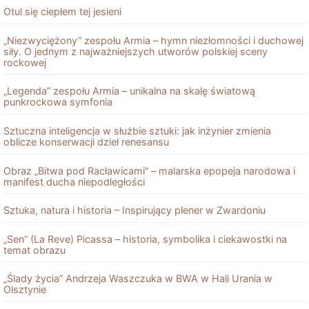
Otul się ciepłem tej jesieni
„Niezwyciężony” zespołu Armia – hymn niezłomności i duchowej
siły. O jednym z najważniejszych utworów polskiej sceny
rockowej
„Legenda” zespołu Armia – unikalna na skalę światową
punkrockowa symfonia
Sztuczna inteligencja w służbie sztuki: jak inżynier zmienia
oblicze konserwacji dzieł renesansu
Obraz „Bitwa pod Racławicami” – malarska epopeja narodowa i
manifest ducha niepodległości
Sztuka, natura i historia – Inspirujący plener w Zwardoniu
„Sen” (La Reve) Picassa – historia, symbolika i ciekawostki na
temat obrazu
„Ślady życia” Andrzeja Waszczuka w BWA w Hali Urania w
Olsztynie