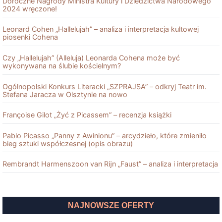
Doroczne Nagrody Ministra Kultury i Dziedzictwa Narodowego
2024 wręczone!
Leonard Cohen „Hallelujah” – analiza i interpretacja kultowej
piosenki Cohena
Czy „Hallelujah” (Alleluja) Leonarda Cohena może być
wykonywana na ślubie kościelnym?
Ogólnopolski Konkurs Literacki „SZPRAJSA” – odkryj Teatr im.
Stefana Jaracza w Olsztynie na nowo
Françoise Gilot „Żyć z Picassem” – recenzja książki
Pablo Picasso „Panny z Awinionu” – arcydzieło, które zmieniło
bieg sztuki współczesnej (opis obrazu)
Rembrandt Harmenszoon van Rĳn „Faust” – analiza i interpretacja
NAJNOWSZE OFERTY