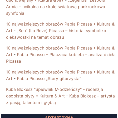
duchowej siły • Kultura & Art
-
„Legenda” zespołu
Armia – unikalna na skalę światową punkrockowa
symfonia
10 najważniejszych obrazów Pabla Picassa • Kultura &
Art
-
„Sen” (La Reve) Picassa – historia, symbolika i
ciekawostki na temat obrazu
10 najważniejszych obrazów Pabla Picassa • Kultura &
Art
-
Pablo Picasso – Płacząca kobieta – analiza dzieła
Picassa
10 najważniejszych obrazów Pabla Picassa • Kultura &
Art
-
Pablo Picasso „Stary gitarzysta”
Kuba Blokesz "Śpiewnik Młodzieńczy" - recenzja
osobista płyty • Kultura & Art
-
Kuba Blokesz – artysta
z pasją, talentem i głębią