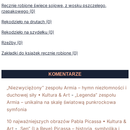
Ręcznie robione świece sojowe, z wosku pszczelego,
rzepakowego (0)
Rękodzieło na drutach (0)
Rękodzieło na szydełku (0)
Rzeźby (0)
Zakładki do książek ręcznie robione (0)
KOMENTARZE
„Niezwyciężony” zespołu Armia – hymn niezłomności i
duchowej siły • Kultura & Art
-
„Legenda” zespołu
Armia – unikalna na skalę światową punkrockowa
symfonia
10 najważniejszych obrazów Pabla Picassa • Kultura &
Art
-
„Sen” (La Reve) Picassa – historia, symbolika i