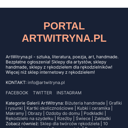
PORTAL
ARTWITRYNA.PL
ArtWitryna.pl - sztuka, literatura, poezja, art, handmade.
Bezpłatne ogłoszenia! Sklepy dla artystów, sklepy
handmade, sklepy z rękodziełem dla rękodzielników!
Więcej niż sklep internetowy z rękodziełem!
KONTAKT:
info@artwitryna.pl
FACEBOOK
TWITTER
INSTAGRAM
Kategorie Galerii ArtWitryna:
Biżuteria handmade
|
Grafiki
i rysunki
|
Kartki okolicznościowe
|
Kubki i ceramika
|
Makramy
|
Obrazy
|
Ozdoby do domu
|
Podkładki
|
Rękodzieło na szydełku
|
Rzeźby
|
Świece
|
Zakładki
Zobacz również:
Sklep dla twórców rękodzieła
|
10