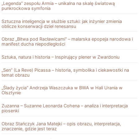
„Legenda” zespołu Armia – unikalna na skalę światową
punkrockowa symfonia
Sztuczna inteligencja w służbie sztuki: jak inżynier zmienia
oblicze konserwacji dzieł renesansu
Obraz „Bitwa pod Racławicami” – malarska epopeja narodowa i
manifest ducha niepodległości
Sztuka, natura i historia – Inspirujący plener w Zwardoniu
„Sen” (La Reve) Picassa – historia, symbolika i ciekawostki na
temat obrazu
„Ślady życia” Andrzeja Waszczuka w BWA w Hali Urania w
Olsztynie
Zuzanna – Suzanne Leonarda Cohena – analiza i interpretacja
piosenki
Obraz Stańczyk Jana Matejki – opis obrazu, interpretacja,
znaczenie, gdzie jest teraz