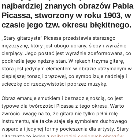
najbardziej znanych obrazów Pabla
Picassa, stworzony w roku 1903, w
czasie jego tzw. okresu błękitnego.
„Stary gitarzysta” Picassa przedstawia starszego
mężczyznę, który jest ubogo ubrany, ślepy i wyraźnie
cierpiący. Jego postać jest wyraźnie zdeformowana, co
podkreśla jego nędzny stan. W rękach trzyma gitarę,
która jest jedynym elementem w obrazie utrzymanym w
cieplejszej tonacji brązowej, co symbolizuje nadzieję i
ucieczkę od rzeczywistości poprzez muzykę.
Obraz emanuje smutkiem i beznadziejnością, co jest
typowe dla twórczości Picassa z tego okresu. Warto
zwrócić uwagę na to, że gitara nie tylko pełni rolę
instrumentu, ale także staje się symbolem duchowego
wsparcia i jedynej formy pocieszenia dla artysty. Stary
gitarzysta to jeden z
najbardziej cenionych obrazów