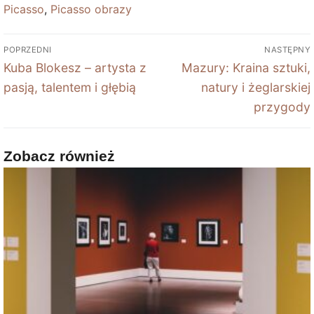
Picasso
,
Picasso obrazy
Nawigacja
POPRZEDNI
NASTĘPNY
wpisu
Poprzedni
Next
Kuba Blokesz – artysta z
Mazury: Kraina sztuki,
wpis:
post:
pasją, talentem i głębią
natury i żeglarskiej
przygody
Zobacz również