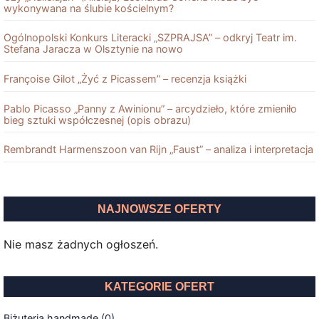
wykonywana na ślubie kościelnym?
Ogólnopolski Konkurs Literacki „SZPRAJSA” – odkryj Teatr im.
Stefana Jaracza w Olsztynie na nowo
Françoise Gilot „Żyć z Picassem” – recenzja książki
Pablo Picasso „Panny z Awinionu” – arcydzieło, które zmieniło
bieg sztuki współczesnej (opis obrazu)
Rembrandt Harmenszoon van Rĳn „Faust” – analiza i interpretacja
NAJNOWSZE OFERTY
Nie masz żadnych ogłoszeń.
KATEGORIE OFERT
Biżuteria handmade (0)