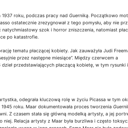
ja 1937 roku, podczas pracy nad
Guerniką
. Początkowo mot
casso ostatecznie zrezygnował z tego pomysłu, aby nie pr
natychmiastowy szok i horror zniszczenia, natomiast pła
ce po katastrofie.
rację tematu płaczącej kobiety. Jak zauważyła Judi Freem
sesyjnie przez następne miesiące”. Między czerwcem a
 dzieł przedstawiających płaczącą kobietę, w tym rysunki 
rtystka, odegrała kluczową rolę w życiu Picassa w tym okr
 w 1945 roku. Maar dokumentowała proces tworzenia
Guerni
i. Z czasem stała się główną modelką artysty, a jej portr
 niej. Relacja artysty z Maar była burzliwa i często toksyc
o znalazło wyraz w jego pracach. Sama Maar nie była zadow