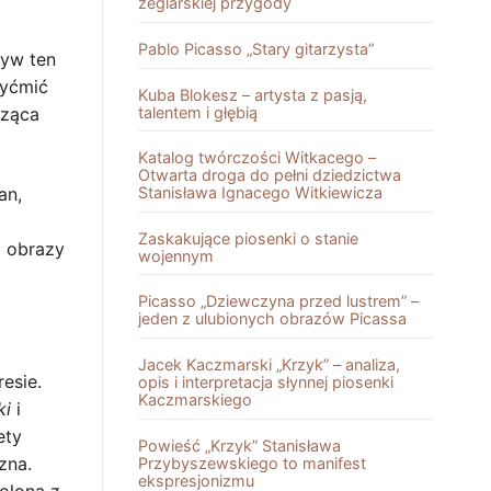
żeglarskiej przygody
Pablo Picasso „Stary gitarzysta”
yw ten
zyćmić
Kuba Blokesz – artysta z pasją,
talentem i głębią
cząca
Katalog twórczości Witkacego –
Otwarta droga do pełni dziedzictwa
an,
Stanisława Ignacego Witkiewicza
Zaskakujące piosenki o stanie
i obrazy
wojennym
Picasso „Dziewczyna przed lustrem” –
jeden z ulubionych obrazów Picassa
Jacek Kaczmarski „Krzyk” – analiza,
esie.
opis i interpretacja słynnej piosenki
Kaczmarskiego
ki
i
ety
Powieść „Krzyk” Stanisława
zna.
Przybyszewskiego to manifest
ekspresjonizmu
olona z