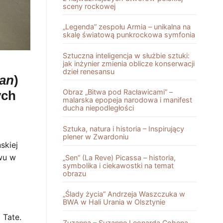
sceny rockowej
„Legenda” zespołu Armia – unikalna na
skalę światową punkrockowa symfonia
Sztuczna inteligencja w służbie sztuki:
jak inżynier zmienia oblicze konserwacji
dzieł renesansu
man
)
Obraz „Bitwa pod Racławicami” –
ych
malarska epopeja narodowa i manifest
ducha niepodległości
Sztuka, natura i historia – Inspirujący
z
plener w Zwardoniu
skiej
wu w
„Sen” (La Reve) Picassa – historia,
symbolika i ciekawostki na temat
obrazu
„Ślady życia” Andrzeja Waszczuka w
BWA w Hali Urania w Olsztynie
 Tate.
Zuzanna – Suzanne Leonarda Cohena –