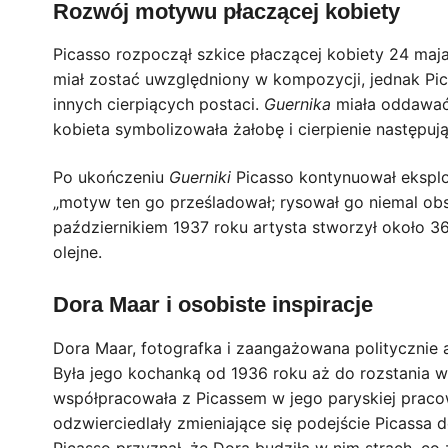
Rozwój motywu płaczącej kobiety
Picasso rozpoczął szkice płaczącej kobiety 24 ma
miał zostać uwzględniony w kompozycji, jednak Pi
innych cierpiących postaci.
Guernika
miała oddawać 
kobieta symbolizowała żałobę i cierpienie następują
Po ukończeniu
Guerniki
Picasso kontynuował eksplo
„motyw ten go prześladował; rysował go niemal ob
październikiem 1937 roku artysta stworzył około 36
olejne.
Dora Maar i osobiste inspiracje
Dora Maar, fotografka i zaangażowana politycznie a
Była jego kochanką od 1936 roku aż do rozstania
współpracowała z Picassem w jego paryskiej pracown
odzwierciedlały zmieniające się podejście Picassa do
Picasso przyznał, że Dora budziła w nim strach, c