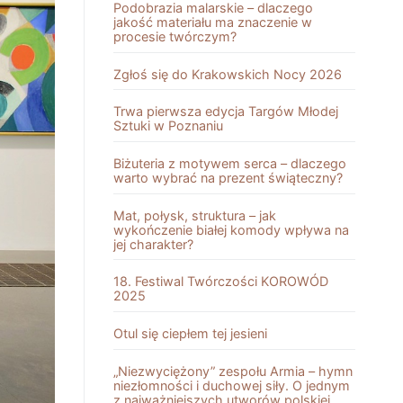
Podobrazia malarskie – dlaczego
jakość materiału ma znaczenie w
procesie twórczym?
Zgłoś się do Krakowskich Nocy 2026
Trwa pierwsza edycja Targów Młodej
Sztuki w Poznaniu
Biżuteria z motywem serca – dlaczego
warto wybrać na prezent świąteczny?
Mat, połysk, struktura – jak
wykończenie białej komody wpływa na
jej charakter?
18. Festiwal Twórczości KOROWÓD
2025
Otul się ciepłem tej jesieni
„Niezwyciężony” zespołu Armia – hymn
niezłomności i duchowej siły. O jednym
z najważniejszych utworów polskiej