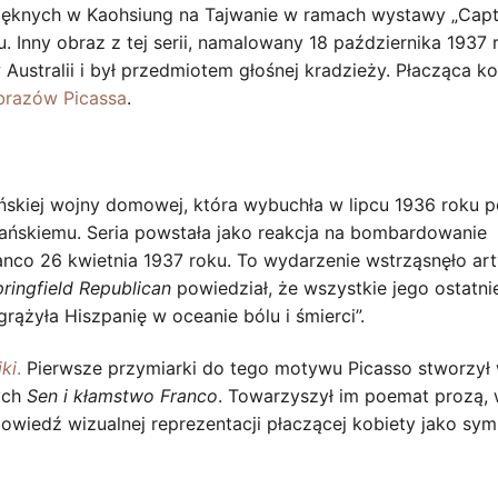
ęknych w Kaohsiung na Tajwanie w ramach wystawy „Capt
. Inny obraz z tej serii, namalowany 18 października 1937 
Australii i był przedmiotem głośnej kradzieży. Płacząca ko
brazów Picassa
.
ńskiej wojny domowej, która wybuchła w lipcu 1936 roku p
kańskiemu. Seria powstała jako reakcja na bombardowanie
ranco 26 kwietnia 1937 roku. To wydarzenie wstrząsnęło art
ringfield Republican
powiedział, że wszystkie jego ostatnie
ążyła Hiszpanię w oceanie bólu i śmierci”.
ki
.
Pierwsze przymiarki do tego motywu Picasso stworzył
ych
Sen i kłamstwo Franco
. Towarzyszył im poemat prozą,
owiedź wizualnej reprezentacji płaczącej kobiety jako sy