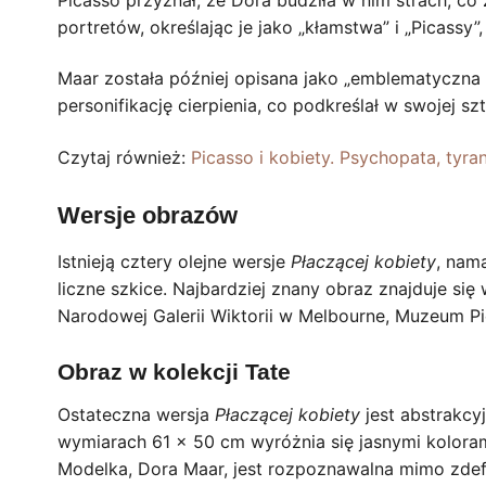
portretów, określając je jako „kłamstwa” i „Picassy”
Maar została później opisana jako „emblematyczna o
personifikację cierpienia, co podkreślał w swojej sz
Czytaj również:
Picasso i kobiety. Psychopata, tyra
Wersje obrazów
Istnieją cztery olejne wersje
Płaczącej kobiety
, nam
liczne szkice. Najbardziej znany obraz znajduje si
Narodowej Galerii Wiktorii w Melbourne, Muzeum P
Obraz w kolekcji Tate
Ostateczna wersja
Płaczącej kobiety
jest abstrakcy
wymiarach 61 x 50 cm wyróżnia się jasnymi kolor
Modelka, Dora Maar, jest rozpoznawalna mimo zde