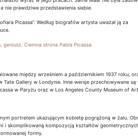
, a nie prawdziwe przedstawienia siebie.
fiara Picassa”. Według biografów artysta uważał ją za
tuce.
n, geniusz. Ciemna strona Pabla Picassa
alowane między wrześniem a październikiem 1937 roku, or
ę w Tate Gallery w Londynie. Inne wersje przechowywane są
icassa w Paryżu oraz w Los Angeles County Museum of Art
jnym portretem ukazującym kobietę pogrążoną w żalu. Ob
ami i skomplikowaną kompozycją kształtów geometrycznych
formowanej formy.