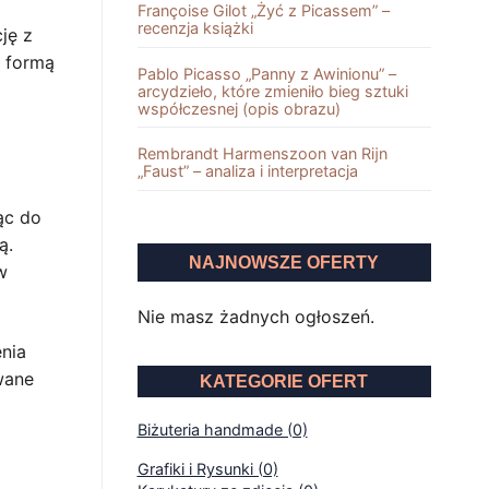
Françoise Gilot „Żyć z Picassem” –
recenzja książki
ję z
y formą
Pablo Picasso „Panny z Awinionu” –
arcydzieło, które zmieniło bieg sztuki
współczesnej (opis obrazu)
Rembrandt Harmenszoon van Rĳn
„Faust” – analiza i interpretacja
ąc do
ą.
NAJNOWSZE OFERTY
w
Nie masz żadnych ogłoszeń.
enia
wane
KATEGORIE OFERT
Biżuteria handmade (0)
Grafiki i Rysunki (0)