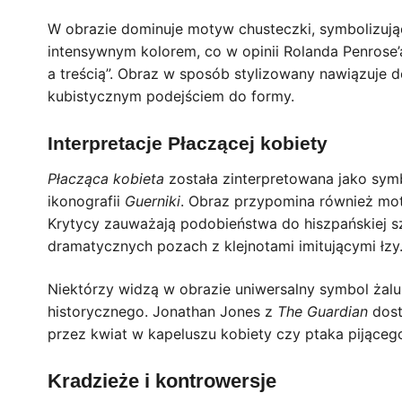
W obrazie dominuje motyw chusteczki, symbolizując
intensywnym kolorem, co w opinii Rolanda Penrose’
a treścią”. Obraz w sposób stylizowany nawiązuje 
kubistycznym podejściem do formy.
Interpretacje Płaczącej kobiety
Płacząca kobieta
została zinterpretowana jako sym
ikonografii
Guerniki
. Obraz przypomina również motyw
Krytycy zauważają podobieństwa do hiszpańskiej s
dramatycznych pozach z klejnotami imitującymi łzy
Niektórzy widzą w obrazie uniwersalny symbol żalu 
historycznego. Jonathan Jones z
The Guardian
dost
przez kwiat w kapeluszu kobiety czy ptaka pijącego
Kradzieże i kontrowersje