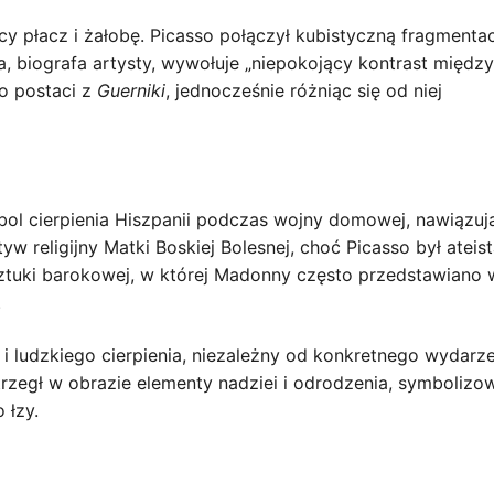
y płacz i żałobę. Picasso połączył kubistyczną fragmentac
a, biografa artysty, wywołuje „niepokojący kontrast międz
do postaci z
Guerniki
, jednocześnie różniąc się od niej
bol cierpienia Hiszpanii podczas wojny domowej, nawiązuj
 religijny Matki Boskiej Bolesnej, choć Picasso był ateist
ztuki barokowej, w której Madonny często przedstawiano 
.
i ludzkiego cierpienia, niezależny od konkretnego wydarz
rzegł w obrazie elementy nadziei i odrodzenia, symbolizo
 łzy.