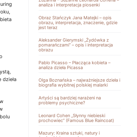
uring
analiza i interpretacja piosenki
roku,
Obraz Stańczyk Jana Matejki – opis
bieta
obrazu, interpretacja, znaczenie, gdzie
jest teraz
Aleksander Gierymski „Żydówka z
pomarańczami” – opis i interpretacja
obrazu
o
Pablo Picasso – Płacząca kobieta –
analiza dzieła Picassa
ystą,
 dzieła
Olga Boznańska – najważniejsze dzieła i
biografia wybitnej polskiej malarki
Artyści są bardziej narażeni na
 w
problemy psychiczne?
 w
Leonard Cohen „Słynny niebieski
mbolu
prochowiec” (Famous Blue Raincoat)
Mazury: Kraina sztuki, natury i