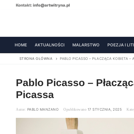
Skip
Kontakt:
info@artwitryna.pl
to
content
HOME
AKTUALNOŚCI
MALARSTWO
POEZJA I LI
STRONA GŁÓWNA
PABLO PICASSO – PŁACZĄCA KOBIETA – 
Pablo Picasso – Płacząca
Picassa
PABLO MANZANO
17 STYCZNIA, 2025