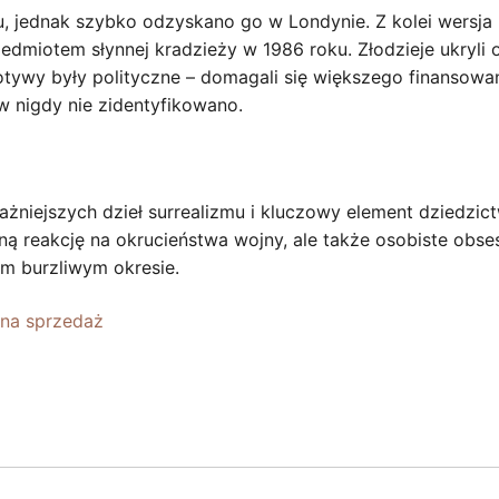
u, jednak szybko odzyskano go w Londynie. Z kolei wersja
zedmiotem słynnej kradzieży w 1986 roku. Złodzieje ukryli
tywy były polityczne – domagali się większego finansowa
w nigdy nie zidentyfikowano.
ażniejszych dzieł surrealizmu i kluczowy element dziedzic
czną reakcję na okrucieństwa wojny, ale także osobiste obses
ym burzliwym okresie.
 na sprzedaż