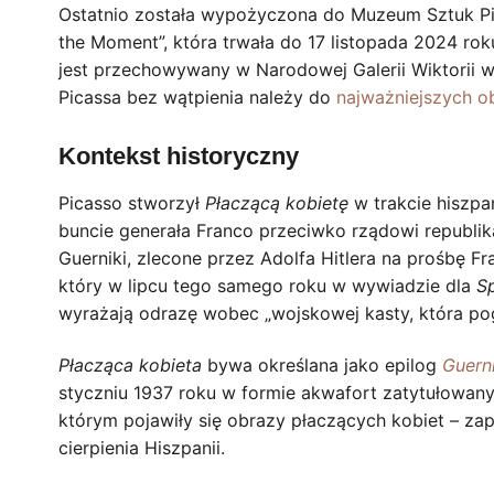
Ostatnio została wypożyczona do Muzeum Sztuk Pi
the Moment”, która trwała do 17 listopada 2024 roku
jest przechowywany w Narodowej Galerii Wiktorii w 
Picassa bez wątpienia należy do
najważniejszych o
Kontekst historyczny
Picasso stworzył
Płaczącą kobietę
w trakcie hiszpa
buncie generała Franco przeciwko rządowi republi
Guerniki, zlecone przez Adolfa Hitlera na prośbę F
który w lipcu tego samego roku w wywiadzie dla
Sp
wyrażają odrazę wobec „wojskowej kasty, która pogr
Płacząca kobieta
bywa określana jako epilog
Guerni
styczniu 1937 roku w formie akwafort zatytułowan
którym pojawiły się obrazy płaczących kobiet – zap
cierpienia Hiszpanii.