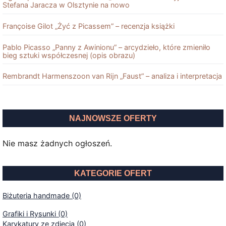
Stefana Jaracza w Olsztynie na nowo
Françoise Gilot „Żyć z Picassem” – recenzja książki
Pablo Picasso „Panny z Awinionu” – arcydzieło, które zmieniło
bieg sztuki współczesnej (opis obrazu)
Rembrandt Harmenszoon van Rĳn „Faust” – analiza i interpretacja
NAJNOWSZE OFERTY
Nie masz żadnych ogłoszeń.
KATEGORIE OFERT
Biżuteria handmade (0)
Grafiki i Rysunki (0)
Karykatury ze zdjęcia (0)