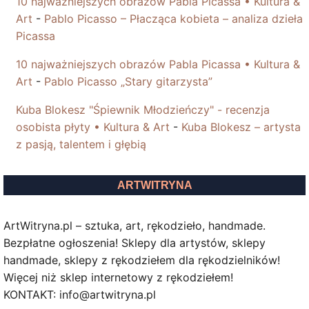
10 najważniejszych obrazów Pabla Picassa • Kultura &
Art
-
Pablo Picasso – Płacząca kobieta – analiza dzieła
Picassa
10 najważniejszych obrazów Pabla Picassa • Kultura &
Art
-
Pablo Picasso „Stary gitarzysta”
Kuba Blokesz "Śpiewnik Młodzieńczy" - recenzja
osobista płyty • Kultura & Art
-
Kuba Blokesz – artysta
z pasją, talentem i głębią
ARTWITRYNA
ArtWitryna.pl – sztuka, art, rękodzieło, handmade.
Bezpłatne ogłoszenia! Sklepy dla artystów, sklepy
handmade, sklepy z rękodziełem dla rękodzielników!
Więcej niż sklep internetowy z rękodziełem!
KONTAKT: info@artwitryna.pl