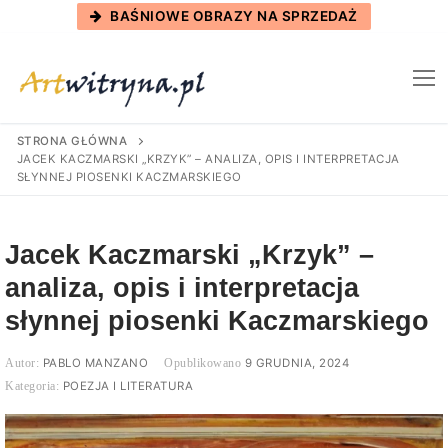
Skip
BAŚNIOWE OBRAZY NA SPRZEDAŻ
to
content
STRONA GŁÓWNA
JACEK KACZMARSKI „KRZYK” – ANALIZA, OPIS I INTERPRETACJA
SŁYNNEJ PIOSENKI KACZMARSKIEGO
Jacek Kaczmarski „Krzyk” –
analiza, opis i interpretacja
słynnej piosenki Kaczmarskiego
PABLO MANZANO
9 GRUDNIA, 2024
POEZJA I LITERATURA