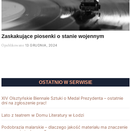
Zaskakujące piosenki o stanie wojennym
13 GRUDNIA, 2024
OSTATNIO W SERWISIE
XIV Olsztyńskie Biennale Sztuki o Medal Prezydenta – ostatnie
dni na zgłoszenie prac!
Lato z teatrem w Domu Literatury w Łodzi
Podobrazia malarskie – dlaczego jakość materiału ma znaczenie