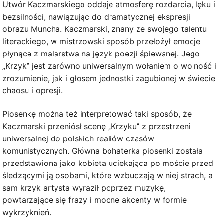
Utwór Kaczmarskiego oddaje atmosferę rozdarcia, lęku i
bezsilności, nawiązując do dramatycznej ekspresji
obrazu Muncha. Kaczmarski, znany ze swojego talentu
literackiego, w mistrzowski sposób przełożył emocje
płynące z malarstwa na język poezji śpiewanej. Jego
„Krzyk” jest zarówno uniwersalnym wołaniem o wolność i
zrozumienie, jak i głosem jednostki zagubionej w świecie
chaosu i opresji.
Piosenkę można też interpretować taki sposób, że
Kaczmarski przeniósł scenę „Krzyku” z przestrzeni
uniwersalnej do polskich realiów czasów
komunistycznych. Główna bohaterka piosenki została
przedstawiona jako kobieta uciekająca po moście przed
śledzącymi ją osobami, które wzbudzają w niej strach, a
sam krzyk artysta wyraził poprzez muzykę,
powtarzające się frazy i mocne akcenty w formie
wykrzyknień.