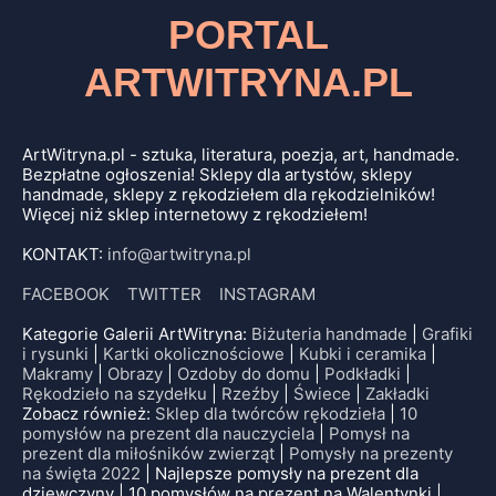
PORTAL
ARTWITRYNA.PL
ArtWitryna.pl - sztuka, literatura, poezja, art, handmade.
Bezpłatne ogłoszenia! Sklepy dla artystów, sklepy
handmade, sklepy z rękodziełem dla rękodzielników!
Więcej niż sklep internetowy z rękodziełem!
KONTAKT:
info@artwitryna.pl
FACEBOOK
TWITTER
INSTAGRAM
Kategorie Galerii ArtWitryna:
Biżuteria handmade
|
Grafiki
i rysunki
|
Kartki okolicznościowe
|
Kubki i ceramika
|
Makramy
|
Obrazy
|
Ozdoby do domu
|
Podkładki
|
Rękodzieło na szydełku
|
Rzeźby
|
Świece
|
Zakładki
Zobacz również:
Sklep dla twórców rękodzieła
|
10
pomysłów na prezent dla nauczyciela
|
Pomysł na
prezent dla miłośników zwierząt
|
Pomysły na prezenty
na święta 2022
| Najlepsze pomysły na prezent dla
dziewczyny | 10 pomysłów na prezent na Walentynki |