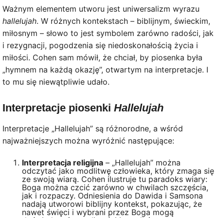
Ważnym elementem utworu jest uniwersalizm wyrazu
hallelujah
. W różnych kontekstach – biblijnym, świeckim,
miłosnym – słowo to jest symbolem zarówno radości, jak
i rezygnacji, pogodzenia się niedoskonałością życia i
miłości. Cohen sam mówił, że chciał, by piosenka była
„hymnem na każdą okazję”, otwartym na interpretacje. I
to mu się niewątpliwie udało.
Interpretacje piosenki
Hallelujah
Interpretacje „Hallelujah” są różnorodne, a wśród
najważniejszych można wyróżnić następujące:
Interpretacja religijna
– „Hallelujah” można
odczytać jako modlitwę człowieka, który zmaga się
ze swoją wiarą. Cohen ilustruje tu paradoks wiary:
Boga można czcić zarówno w chwilach szczęścia,
jak i rozpaczy. Odniesienia do Dawida i Samsona
nadają utworowi biblijny kontekst, pokazując, że
nawet święci i wybrani przez Boga mogą