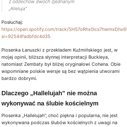
z oddechów dwóch zjednanym
„Alleluja”
Posłuchaj:
https://open.spotify.com/track/5HS7oRhx0ics7hwmxDhx
si=92544fadbfdc4d35
Piosenka Łanuszki z przekładem Kuźmińskiego jest, w
mojej opinii, bliższa słynnej interpretacji Buckleya,
natomiast Zembaty był bliżej oryginałowi Cohena. Obie
wspomniane polskie wersje są bez wątpienia utworami
bardzo dobrymi.
Dlaczego „Hallelujah” nie można
wykonywać na ślubie kościelnym
Piosenka „Hallelujah”, choć piękna i popularna, nie jest
wykonywana podczas ślubów kościelnych z uwagi na