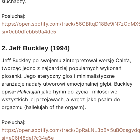
słuchaczy.
Posłuchaj:
https://open.spotify.com/track/56GBItqD18Be9iN7zGqMX
si=0cb0dfebb59a4de5
2. Jeff Buckley (1994)
Jeff Buckley po swojemu zinterpretował wersję Cale’a,
tworząc jedno z najbardziej popularnych wykonań
piosenki. Jego eteryczny głos i minimalistyczne
aranżacje nadały utworowi emocjonalnej głębi. Buckley
opisał
Hallelujah
jako hymn do życia i miłości we
wszystkich jej przejawach, a wręcz jako psalm do
orgazmu (hallelujah of the orgasm).
Posłuchaj:
https://open.spotify.com/track/3pRaLNL3b8x5uBOcsgvd
si=e06f48def7c34a5e