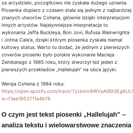
za arcydzieło, początkowo nie zyskała dużego uznania.
Piosenka dopiero z czasem stała się jednym z najbardziej
znanych utworów Cohena, głównie dzięki interpretacjom
innych artystów. Najsłynniejsze interpretacje to
wykonania Jeffa Buckleya, Bon Jovi, Rufusa Wainwrighta
i Johna Cale’a, dzięki którym piosenka zyskała niemal
kultowy status. Warto tu dodać, że jednym z pierwszych
coverów piosenki było polskie wykonanie Macieja
Zembatego z 1985 roku, który stworzył też jeden z
pierwszych przekładów „Hallelujah” na obce języki.
Wersja Cohena z 1984 roku:
https://open.spotify.com/track/7yzbimr8WVyAtBX3Eg6UL
si=f3ee1953711a4b78
O czym jest tekst piosenki „Hallelujah” –
analiza tekstu i wielowarstwowe znaczenia