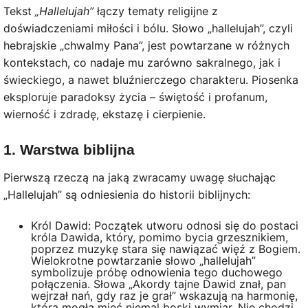
Tekst
„Hallelujah”
łączy tematy religijne z
doświadczeniami miłości i bólu. Słowo „hallelujah”, czyli
hebrajskie „chwalmy Pana”, jest powtarzane w różnych
kontekstach, co nadaje mu zarówno sakralnego, jak i
świeckiego, a nawet bluźnierczego charakteru. Piosenka
eksploruje paradoksy życia – świętość i profanum,
wierność i zdradę, ekstazę i cierpienie.
1. Warstwa biblijna
Pierwszą rzeczą na jaką zwracamy uwagę słuchając
„Hallelujah” są odniesienia do historii biblijnych:
Król Dawid: Początek utworu odnosi się do postaci
króla Dawida, który, pomimo bycia grzesznikiem,
poprzez muzykę stara się nawiązać więź z Bogiem.
Wielokrotne powtarzanie słowo „hallelujah”
symbolizuje próbę odnowienia tego duchowego
połączenia. Słowa „Akordy tajne Dawid znał, pan
wejrzał nań, gdy raz je grał” wskazują na harmonię,
która mogła mieć niemal boski wymiar. Nie chodzi