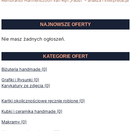
Rembrandt Harmenszoon van Rĳn „Faust” – analiza i interpretacja
NAJNOWSZE OFERTY
Nie masz żadnych ogłoszeń.
KATEGORIE OFERT
Biżuteria handmade (0)
Grafiki i Rysunki (0)
Karykatury ze zdjęcia (0)
Kartki okolicznościowe ręcznie robione (0)
Kubki i ceramika handmade (0)
Makramy (0)