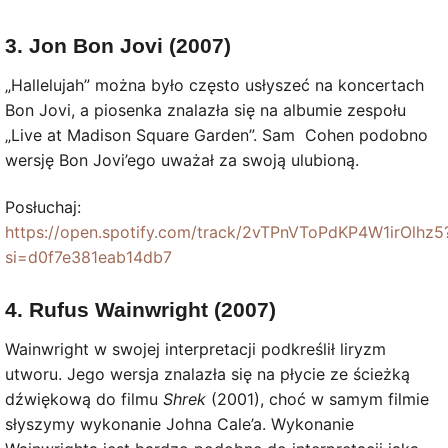
3. Jon Bon Jovi (2007)
„Hallelujah” można było często usłyszeć na koncertach
Bon Jovi, a piosenka znalazła się na albumie zespołu
„Live at Madison Square Garden”. Sam Cohen podobno
wersję Bon Jovi’ego uważał za swoją ulubioną.
Posłuchaj:
https://open.spotify.com/track/2vTPnVToPdKP4W1irOlhz5
si=d0f7e381eab14db7
4. Rufus Wainwright (2007)
Wainwright w swojej interpretacji podkreślił liryzm
utworu. Jego wersja znalazła się na płycie ze ścieżką
dźwiękową do filmu
Shrek
(2001), choć w samym filmie
słyszymy wykonanie Johna Cale’a. Wykonanie