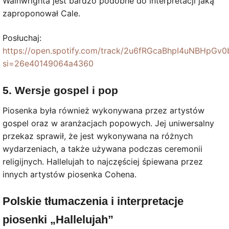
Wainwrighta jest bardzo podobne do interpretacji jaką
zaproponował Cale.
Posłuchaj:
https://open.spotify.com/track/2u6fRGcaBhpI4uNBHpGv0
si=26e40149064a4360
5. Wersje gospel i pop
Piosenka była również wykonywana przez artystów
gospel oraz w aranżacjach popowych. Jej uniwersalny
przekaz sprawił, że jest wykonywana na różnych
wydarzeniach, a także używana podczas ceremonii
religijnych. Hallelujah to najczęściej śpiewana przez
innych artystów piosenka Cohena.
Polskie tłumaczenia i interpretacje
piosenki „Hallelujah”