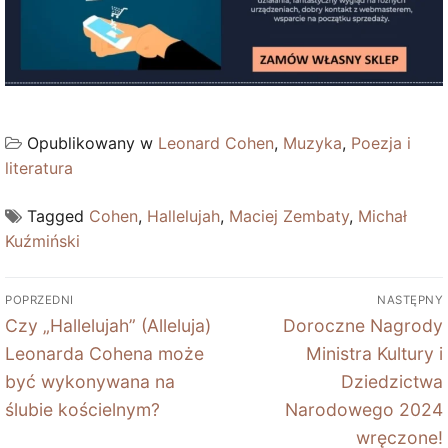
Opublikowany w
Leonard Cohen
,
Muzyka
,
Poezja i
literatura
Tagged
Cohen
,
Hallelujah
,
Maciej Zembaty
,
Michał
Kuźmiński
Nawigacja
POPRZEDNI
NASTĘPNY
wpisu
Poprzedni
Next
Czy „Hallelujah” (Alleluja)
Doroczne Nagrody
wpis:
post:
Leonarda Cohena może
Ministra Kultury i
być wykonywana na
Dziedzictwa
ślubie kościelnym?
Narodowego 2024
wręczone!