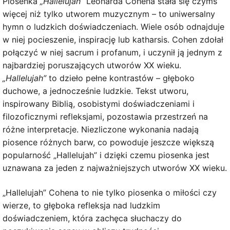
Piosenka
„Hallelujah”
Leonarda Cohena stała się czymś
więcej niż tylko utworem muzycznym – to uniwersalny
hymn o ludzkich doświadczeniach. Wiele osób odnajduje
w niej pocieszenie, inspirację lub katharsis. Cohen zdołał
połączyć w niej sacrum i profanum, i uczynił ją jednym z
najbardziej poruszających utworów XX wieku.
„Hallelujah”
to dzieło pełne kontrastów – głęboko
duchowe, a jednocześnie ludzkie. Tekst utworu,
inspirowany Biblią, osobistymi doświadczeniami i
filozoficznymi refleksjami, pozostawia przestrzeń na
różne interpretacje. Niezliczone wykonania nadają
piosence różnych barw, co powoduje jeszcze większą
popularność „Hallelujah” i dzięki czemu piosenka jest
uznawana za jeden z najważniejszych utworów XX wieku.
„Hallelujah” Cohena to nie tylko piosenka o miłości czy
wierze, to głęboka refleksja nad ludzkim
doświadczeniem, która zachęca słuchaczy do