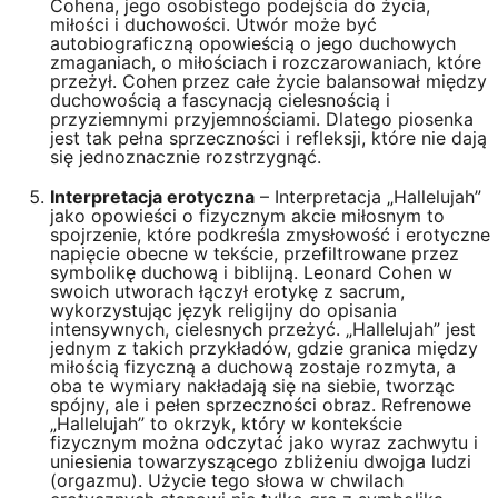
Cohena, jego osobistego podejścia do życia,
miłości i duchowości. Utwór może być
autobiograficzną opowieścią o jego duchowych
zmaganiach, o miłościach i rozczarowaniach, które
przeżył. Cohen przez całe życie balansował między
duchowością a fascynacją cielesnością i
przyziemnymi przyjemnościami. Dlatego piosenka
jest tak pełna sprzeczności i refleksji, które nie dają
się jednoznacznie rozstrzygnąć.
Interpretacja erotyczna
– Interpretacja „Hallelujah”
jako opowieści o fizycznym akcie miłosnym to
spojrzenie, które podkreśla zmysłowość i erotyczne
napięcie obecne w tekście, przefiltrowane przez
symbolikę duchową i biblijną. Leonard Cohen w
swoich utworach łączył erotykę z sacrum,
wykorzystując język religijny do opisania
intensywnych, cielesnych przeżyć. „Hallelujah” jest
jednym z takich przykładów, gdzie granica między
miłością fizyczną a duchową zostaje rozmyta, a
oba te wymiary nakładają się na siebie, tworząc
spójny, ale i pełen sprzeczności obraz. Refrenowe
„Hallelujah” to okrzyk, który w kontekście
fizycznym można odczytać jako wyraz zachwytu i
uniesienia towarzyszącego zbliżeniu dwojga ludzi
(orgazmu). Użycie tego słowa w chwilach