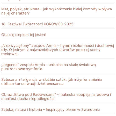
Mat, połysk, struktura – jak wykończenie białej komody wpływa
na jej charakter?
18. Festiwal Twórczości KOROWÓD 2025
Otul się ciepłem tej jesieni
„Niezwyciężony” zespołu Armia – hymn niezłomności i duchowej
siły. O jednym z najważniejszych utworów polskiej sceny
rockowej
„Legenda” zespołu Armia – unikalna na skalę światową
punkrockowa symfonia
Sztuczna inteligencja w służbie sztuki: jak inżynier zmienia
oblicze konserwacji dzieł renesansu
Obraz „Bitwa pod Racławicami” – malarska epopeja narodowa i
manifest ducha niepodległości
Sztuka, natura i historia – Inspirujący plener w Zwardoniu