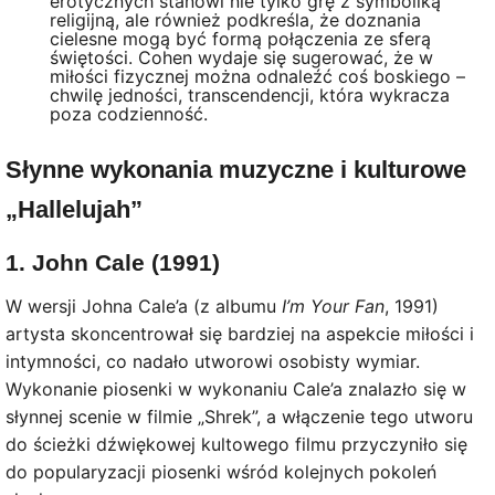
erotycznych stanowi nie tylko grę z symboliką
religijną, ale również podkreśla, że doznania
cielesne mogą być formą połączenia ze sferą
świętości. Cohen wydaje się sugerować, że w
miłości fizycznej można odnaleźć coś boskiego –
chwilę jedności, transcendencji, która wykracza
poza codzienność.
Słynne wykonania muzyczne i kulturowe
„Hallelujah”
1. John Cale (1991)
W wersji Johna Cale’a (z albumu
I’m Your Fan
, 1991)
artysta skoncentrował się bardziej na aspekcie miłości i
intymności, co nadało utworowi osobisty wymiar.
Wykonanie piosenki w wykonaniu Cale’a znalazło się w
słynnej scenie w filmie „Shrek”, a włączenie tego utworu
do ścieżki dźwiękowej kultowego filmu przyczyniło się
do popularyzacji piosenki wśród kolejnych pokoleń