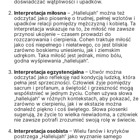
doświadczać wątpliwości i upadków.
Interpretacja miłosna
– „Hallelujah” można też
odczytać jako piosenkę o trudnej, pełnej wzlotów i
upadków relacji pomiędzy mężczyzną i kobietą. Ta
interpretacja wskazuje na to, że miłość nie zawsze
przynosi ukojenie – czasem prowadzi do
rozczarowania i cierpienia. Cohen traktuje miłość
jako coś niepełnego i niełatwego, co jest bliskie
zarówno boskiemu uniesieniu, jak i ziemskim
udrękom. Taka miłość jest jednak, mimo bólu,
godna wyśpiewania „hallelujah”.
Interpretacja egzystencjalna
– Utwór można
odczytać jako refleksję nad kondycją ludzką, która
pełna jest sprzeczności. Człowiek żyje pomiędzy
sacrum i profanum, a świętość i grzeszność mogą
współistnieć w jednym życiu. Cohen używa słowa
„hallelujah” w różnych kontekstach, aby pokazać, że
zarówno w cierpieniu, jak i w ekstazie można
odnaleźć piękno i coś świętego. Słowa piosenki
sugerują, że życie to wielka niewiadoma, a człowiek
nie zawsze potrafi zrozumieć swoją rolę w świecie.
Interpretacja osobista
– Wielu fanów i krytyków
postrzega „Hallelujah” jako wyznanie samego