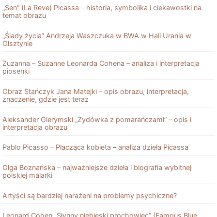
„Sen” (La Reve) Picassa – historia, symbolika i ciekawostki na
temat obrazu
„Ślady życia” Andrzeja Waszczuka w BWA w Hali Urania w
Olsztynie
Zuzanna – Suzanne Leonarda Cohena – analiza i interpretacja
piosenki
Obraz Stańczyk Jana Matejki – opis obrazu, interpretacja,
znaczenie, gdzie jest teraz
Aleksander Gierymski „Żydówka z pomarańczami” – opis i
interpretacja obrazu
Pablo Picasso – Płacząca kobieta – analiza dzieła Picassa
Olga Boznańska – najważniejsze dzieła i biografia wybitnej
polskiej malarki
Artyści są bardziej narażeni na problemy psychiczne?
Leonard Cohen „Słynny niebieski prochowiec” (Famous Blue