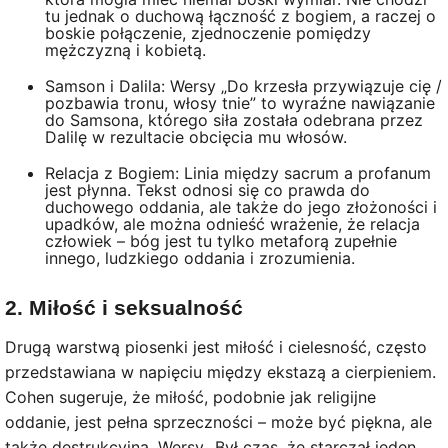
tu jednak o duchową łączność z bogiem, a raczej o
boskie połączenie, zjednoczenie pomiędzy
mężczyzną i kobietą.
Samson i Dalila: Wersy „Do krzesła przywiązuje cię /
pozbawia tronu, włosy tnie” to wyraźne nawiązanie
do Samsona, którego siła została odebrana przez
Dalilę w rezultacie obcięcia mu włosów.
Relacja z Bogiem: Linia między sacrum a profanum
jest płynna. Tekst odnosi się co prawda do
duchowego oddania, ale także do jego złożoności i
upadków, ale można odnieść wrażenie, że relacja
człowiek – bóg jest tu tylko metaforą zupełnie
innego, ludzkiego oddania i zrozumienia.
2. Miłość i seksualność
Drugą warstwą piosenki jest miłość i cielesność, często
przedstawiana w napięciu między ekstazą a cierpieniem.
Cohen sugeruje, że miłość, podobnie jak religijne
oddanie, jest pełna sprzeczności – może być piękna, ale
także destrukcyjna. Wersy „Był czas, że starczał jeden