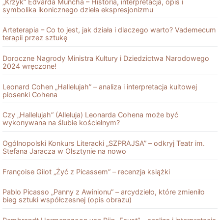
„Krzyk” Edvarda Muncha – Historia, interpretacja, opis i
symbolika ikonicznego dzieła ekspresjonizmu
Arteterapia – Co to jest, jak działa i dlaczego warto? Vademecum
terapii przez sztukę
Doroczne Nagrody Ministra Kultury i Dziedzictwa Narodowego
2024 wręczone!
Leonard Cohen „Hallelujah” – analiza i interpretacja kultowej
piosenki Cohena
Czy „Hallelujah” (Alleluja) Leonarda Cohena może być
wykonywana na ślubie kościelnym?
Ogólnopolski Konkurs Literacki „SZPRAJSA” – odkryj Teatr im.
Stefana Jaracza w Olsztynie na nowo
Françoise Gilot „Żyć z Picassem” – recenzja książki
Pablo Picasso „Panny z Awinionu” – arcydzieło, które zmieniło
bieg sztuki współczesnej (opis obrazu)