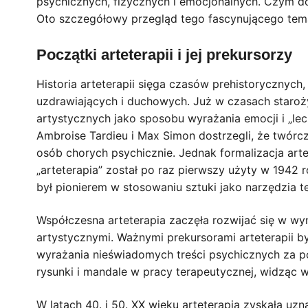
psychicznych, fizycznych i emocjonalnych. Czym dokła
Oto szczegółowy przegląd tego fascynującego tem
Początki arteterapii i jej prekursorzy
Historia arteterapii sięga czasów prehistorycznych,
uzdrawiających i duchowych. Już w czasach staroży
artystycznych jako sposobu wyrażania emocji i „le
Ambroise Tardieu i Max Simon dostrzegli, że twór
osób chorych psychicznie. Jednak formalizacja arte
„arteterapia” został po raz pierwszy użyty w 1942 rok
był pionierem w stosowaniu sztuki jako narzędzia 
Współczesna arteterapia zaczęła rozwijać się w wyn
artystycznymi. Ważnymi prekursorami arteterapii by
wyrażania nieświadomych treści psychicznych za p
rysunki i mandale w pracy terapeutycznej, widząc w
W latach 40. i 50. XX wieku arteterapia zyskała uz