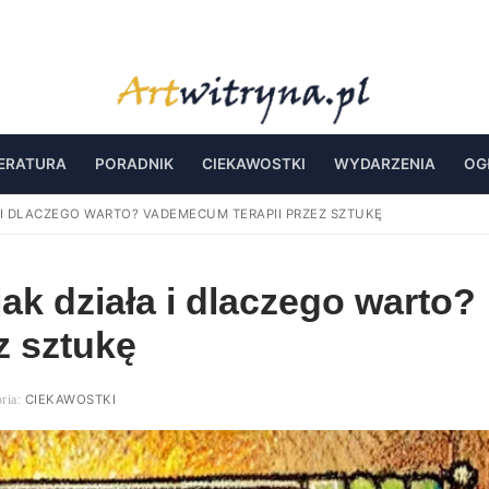
TERATURA
PORADNIK
CIEKAWOSTKI
WYDARZENIA
OG
A I DLACZEGO WARTO? VADEMECUM TERAPII PRZEZ SZTUKĘ
 jak działa i dlaczego warto?
z sztukę
CIEKAWOSTKI