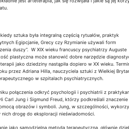
dnie jest arteterapia, jak się rozwijała i jakie są jej korz
atu.
 kiedy sztuka była integralną częścią rytuałów, praktyk
tnych Egipcjanie, Grecy czy Rzymianie używali form
czenia duszy”. W XIX wieku francuscy psychiatrzy Auguste
czość plastyczna może stanowić dobre narzędzie diagnost
terapii jako dziedziny nastąpiła dopiero w XX wieku. Termi
u przez Adriana Hilla, nauczyciela sztuki z Wielkiej Brytani
terapeutycznego w szpitalach psychiatrycznych.
iku połączenia odkryć psychologii i psychiatrii z praktyka
li Carl Jung i Sigmund Freud, którzy podkreślali znaczenie
omocą obrazów i symboli. Jung, w szczególności, wykorz
 nich drogę do eksploracji nieświadomości.
nanie jako samodzielna metoda terapeutyczna, głównie dzię