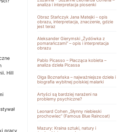
yści?
analiza i interpretacja piosenki
Obraz Stańczyk Jana Matejki – opis
obrazu, interpretacja, znaczenie, gdzie
jest teraz
Aleksander Gierymski „Żydówka z
pomarańczami” – opis i interpretacja
obrazu
yczne
Pablo Picasso – Płacząca kobieta –
analiza dzieła Picassa
n
i. Hill
Olga Boznańska – najważniejsze dzieła i
biografia wybitnej polskiej malarki
mi
Artyści są bardziej narażeni na
problemy psychiczne?
ystywał
Leonard Cohen „Słynny niebieski
prochowiec” (Famous Blue Raincoat)
Mazury: Kraina sztuki, natury i
ki pracy