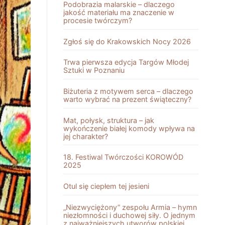
Podobrazia malarskie – dlaczego
jakość materiału ma znaczenie w
procesie twórczym?
Zgłoś się do Krakowskich Nocy 2026
Trwa pierwsza edycja Targów Młodej
Sztuki w Poznaniu
Biżuteria z motywem serca – dlaczego
warto wybrać na prezent świąteczny?
Mat, połysk, struktura – jak
wykończenie białej komody wpływa na
jej charakter?
18. Festiwal Twórczości KOROWÓD
2025
Otul się ciepłem tej jesieni
„Niezwyciężony” zespołu Armia – hymn
niezłomności i duchowej siły. O jednym
z najważniejszych utworów polskiej