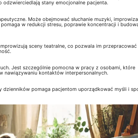
o odzwierciedlają stany emocjonalne pacjenta.
apeutyczne. Może obejmować słuchanie muzyki, improwiza
 pomaga w redukcji stresu, poprawie koncentracji i budow
b improwizują sceny teatralne, co pozwala im przepracować
mość.
ruch. Jest szczególnie pomocna w pracy z osobami, które
 w nawiązywaniu kontaktów interpersonalnych.
zy dzienników pomaga pacjentom uporządkować myśli i sp