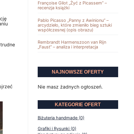
Françoise Gilot „Żyć z Picassem” –
recenzja książki
cję
Pablo Picasso „Panny z Awinionu” –
aniu
arcydzieło, które zmieniło bieg sztuki
współczesnej (opis obrazu)
Rembrandt Harmenszoon van Rĳn
 trudne
„Faust” – analiza i interpretacja
NAJNOWSZE OFERTY
ojrzeć
Nie masz żadnych ogłoszeń.
KATEGORIE OFERT
Biżuteria handmade (0)
Grafiki i Rysunki (0)