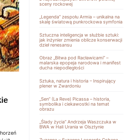
sceny rockowej
„Legenda” zespołu Armia – unikalna na
skalę światową punkrockowa symfonia
Sztuczna inteligencja w służbie sztuki:
jak inżynier zmienia oblicze konserwacji
dzieł renesansu
Obraz „Bitwa pod Racławicami” –
malarska epopeja narodowa i manifest
ducha niepodległości
Sztuka, natura i historia – Inspirujący
plener w Zwardoniu
kie
„Sen” (La Reve) Picassa – historia,
symbolika i ciekawostki na temat
obrazu
„Ślady życia” Andrzeja Waszczuka w
BWA w Hali Urania w Olsztynie
chorzeń
Zuzanna – Suzanne Leonarda Cohena –