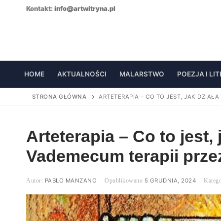
Skip
Kontakt:
info@artwitryna.pl
to
content
HOME
AKTUALNOŚCI
MALARSTWO
POEZJA I LI
STRONA GŁÓWNA
ARTETERAPIA – CO TO JEST, JAK DZIAŁ
Arteterapia – Co to jest,
Vademecum terapii prze
PABLO MANZANO
5 GRUDNIA, 2024