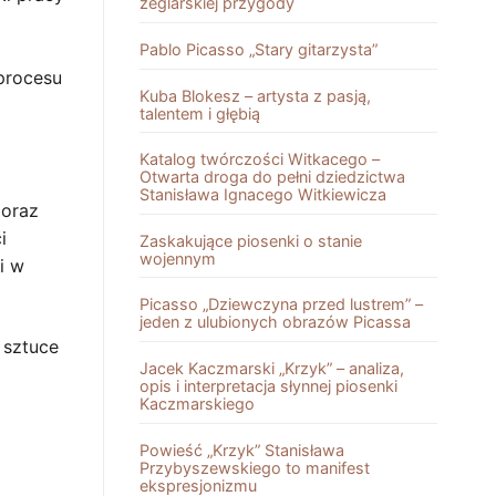
żeglarskiej przygody
Pablo Picasso „Stary gitarzysta”
procesu
Kuba Blokesz – artysta z pasją,
talentem i głębią
Katalog twórczości Witkacego –
Otwarta droga do pełni dziedzictwa
Stanisława Ignacego Witkiewicza
 oraz
i
Zaskakujące piosenki o stanie
wojennym
i w
Picasso „Dziewczyna przed lustrem” –
jeden z ulubionych obrazów Picassa
 sztuce
Jacek Kaczmarski „Krzyk” – analiza,
opis i interpretacja słynnej piosenki
Kaczmarskiego
Powieść „Krzyk” Stanisława
Przybyszewskiego to manifest
ekspresjonizmu