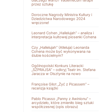
dlaczego warto? Vademecum terapii
przez sztukę
Doroczne Nagrody Ministra Kultury i
Dziedzictwa Narodowego 2024
wręczone!
Leonard Cohen „Hallelujah” – analiza i
interpretacja kultowej piosenki Cohena
Czy „Hallelujah” (Alleluja) Leonarda
Cohena może być wykonywana na
ślubie kościelnym?
Ogólnopolski Konkurs Literacki
„SZPRAJSA” – odkryj Teatr im. Stefana
Jaracza w Olsztynie na nowo
Françoise Gilot „Żyć z Picassem” –
recenzja książki
Pablo Picasso „Panny z Awinionu” –
arcydzieło, które zmieniło bieg sztuki
współczesnej (opis obrazu)