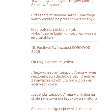
Trwa pierwsza edycja Targów Młodej
Sztuki w Poznaniu
Biżuteria z motywem serca – dlaczego
warto wybrać na prezent świąteczny?
Mat, połysk, struktura – jak
wykończenie białej komody wpływa na
jej charakter?
18. Festiwal Twórczości KOROWÓD
2025
Otul się ciepłem tej jesieni
„Niezwyciężony” zespołu Armia – hymn
niezłomności i duchowej siły. O jednym
z najważniejszych utworów polskiej
sceny rockowej
„Legenda” zespołu Armia – unikalna na
skalę światową punkrockowa symfonia
Sztuczna inteligencja w służbie sztuki: