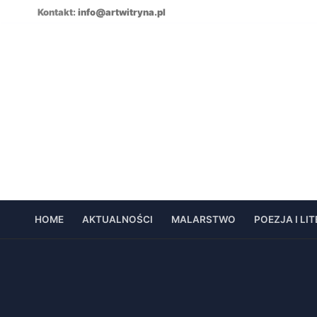
Skip
Kontakt:
info@artwitryna.pl
to
content
HOME
AKTUALNOŚCI
MALARSTWO
POEZJA I LI