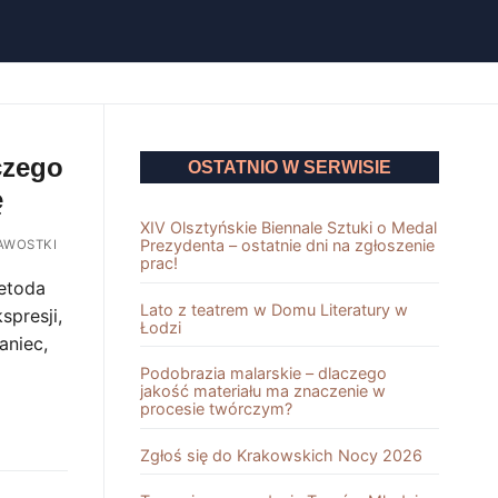
aczego
OSTATNIO W SERWISIE
ę
XIV Olsztyńskie Biennale Sztuki o Medal
Prezydenta – ostatnie dni na zgłoszenie
AWOSTKI
prac!
metoda
Lato z teatrem w Domu Literatury w
spresji,
Łodzi
aniec,
Podobrazia malarskie – dlaczego
jakość materiału ma znaczenie w
procesie twórczym?
Zgłoś się do Krakowskich Nocy 2026