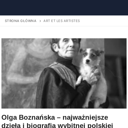
STRONA GŁÓWNA
ART ET LES ARTISTES
Olga Boznańska – najważniejsze
dzieła i biografia wybitnej polskiej