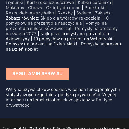
i rysunki
|
Kartki okolicznościowe
|
Kubki i ceramika
|
Makramy
|
Obrazy
|
Ozdoby do domu
|
Podkładki
|
Rękodzieło na szydełku
|
Rzeźby
|
Świece
|
Zakładki
Zobacz również:
Sklep dla twórców rękodzieła
|
10
pomysłów na prezent dla nauczyciela
|
Pomysł na
prezent dla miłośników zwierząt
|
Pomysły na prezenty
na święta 2022
| Najlepsze pomysły na prezent dla
dziewczyny | 10 pomysłów na prezent na Walentynki |
Pomysły na prezent na Dzień Matki | Pomysły na prezent
na Dzień Kobiet
REGULAMIN SERWISU
Witryna używa plików cookies w celach funkcjonalnych i
statystycznych zgodnie z polityką prywatności. Więcej
informacji na temat ciasteczek znajdziesz w
Polityce
prywatności
.
Copyright © 2026 Kultura & Art – Wszelkie prawa zastrzeżone by