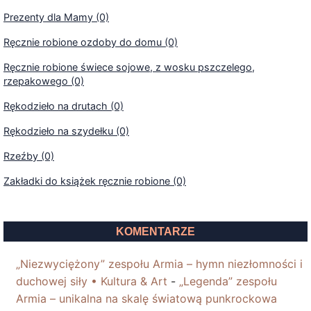
Prezenty dla Mamy (0)
Ręcznie robione ozdoby do domu (0)
Ręcznie robione świece sojowe, z wosku pszczelego,
rzepakowego (0)
Rękodzieło na drutach (0)
Rękodzieło na szydełku (0)
Rzeźby (0)
Zakładki do książek ręcznie robione (0)
KOMENTARZE
„Niezwyciężony” zespołu Armia – hymn niezłomności i
duchowej siły • Kultura & Art
-
„Legenda” zespołu
Armia – unikalna na skalę światową punkrockowa