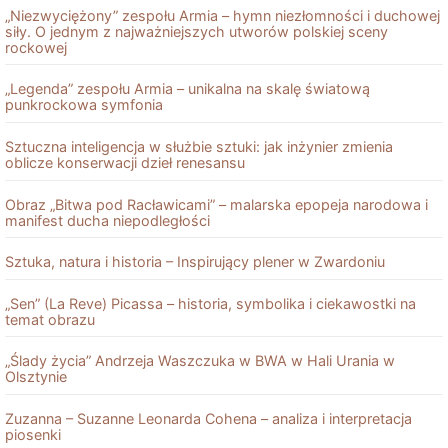
„Niezwyciężony” zespołu Armia – hymn niezłomności i duchowej
siły. O jednym z najważniejszych utworów polskiej sceny
rockowej
„Legenda” zespołu Armia – unikalna na skalę światową
punkrockowa symfonia
Sztuczna inteligencja w służbie sztuki: jak inżynier zmienia
oblicze konserwacji dzieł renesansu
Obraz „Bitwa pod Racławicami” – malarska epopeja narodowa i
manifest ducha niepodległości
Sztuka, natura i historia – Inspirujący plener w Zwardoniu
„Sen” (La Reve) Picassa – historia, symbolika i ciekawostki na
temat obrazu
„Ślady życia” Andrzeja Waszczuka w BWA w Hali Urania w
Olsztynie
Zuzanna – Suzanne Leonarda Cohena – analiza i interpretacja
piosenki