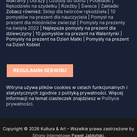
Makramy
|
Obrazy
|
Ozdoby do domu
|
Podkładki
|
Rękodzieło na szydełku
|
Rzeźby
|
Świece
|
Zakładki
Zobacz również:
Sklep dla twórców rękodzieła
|
10
pomysłów na prezent dla nauczyciela
|
Pomysł na
prezent dla miłośników zwierząt
|
Pomysły na prezenty
na święta 2022
| Najlepsze pomysły na prezent dla
dziewczyny | 10 pomysłów na prezent na Walentynki |
Pomysły na prezent na Dzień Matki | Pomysły na prezent
na Dzień Kobiet
REGULAMIN SERWISU
Witryna używa plików cookies w celach funkcjonalnych i
statystycznych zgodnie z polityką prywatności. Więcej
informacji na temat ciasteczek znajdziesz w
Polityce
prywatności
.
Copyright © 2026 Kultura & Art – Wszelkie prawa zastrzeżone by
Strony internetowe
Paweł Jabłoński.