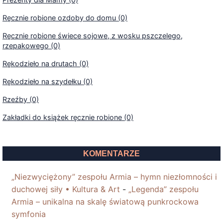
Ręcznie robione ozdoby do domu (0)
Ręcznie robione świece sojowe, z wosku pszczelego,
rzepakowego (0)
Rękodzieło na drutach (0)
Rękodzieło na szydełku (0)
Rzeźby (0)
Zakładki do książek ręcznie robione (0)
KOMENTARZE
„Niezwyciężony” zespołu Armia – hymn niezłomności i
duchowej siły • Kultura & Art
-
„Legenda” zespołu
Armia – unikalna na skalę światową punkrockowa
symfonia