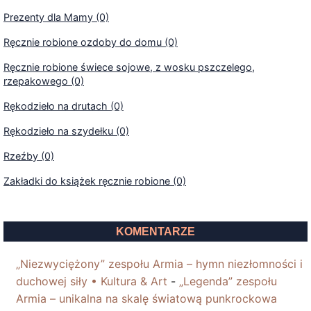
Prezenty dla Mamy (0)
Ręcznie robione ozdoby do domu (0)
Ręcznie robione świece sojowe, z wosku pszczelego,
rzepakowego (0)
Rękodzieło na drutach (0)
Rękodzieło na szydełku (0)
Rzeźby (0)
Zakładki do książek ręcznie robione (0)
KOMENTARZE
„Niezwyciężony” zespołu Armia – hymn niezłomności i
duchowej siły • Kultura & Art
-
„Legenda” zespołu
Armia – unikalna na skalę światową punkrockowa