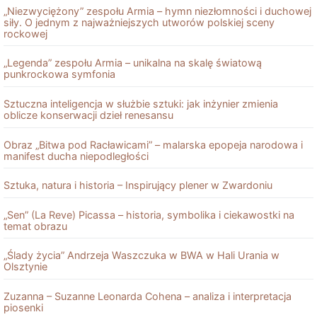
„Niezwyciężony” zespołu Armia – hymn niezłomności i duchowej
siły. O jednym z najważniejszych utworów polskiej sceny
rockowej
„Legenda” zespołu Armia – unikalna na skalę światową
punkrockowa symfonia
Sztuczna inteligencja w służbie sztuki: jak inżynier zmienia
oblicze konserwacji dzieł renesansu
Obraz „Bitwa pod Racławicami” – malarska epopeja narodowa i
manifest ducha niepodległości
Sztuka, natura i historia – Inspirujący plener w Zwardoniu
„Sen” (La Reve) Picassa – historia, symbolika i ciekawostki na
temat obrazu
„Ślady życia” Andrzeja Waszczuka w BWA w Hali Urania w
Olsztynie
Zuzanna – Suzanne Leonarda Cohena – analiza i interpretacja
piosenki