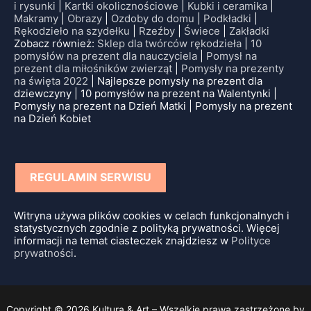
i rysunki
|
Kartki okolicznościowe
|
Kubki i ceramika
|
Makramy
|
Obrazy
|
Ozdoby do domu
|
Podkładki
|
Rękodzieło na szydełku
|
Rzeźby
|
Świece
|
Zakładki
Zobacz również:
Sklep dla twórców rękodzieła
|
10
pomysłów na prezent dla nauczyciela
|
Pomysł na
prezent dla miłośników zwierząt
|
Pomysły na prezenty
na święta 2022
| Najlepsze pomysły na prezent dla
dziewczyny | 10 pomysłów na prezent na Walentynki |
Pomysły na prezent na Dzień Matki | Pomysły na prezent
na Dzień Kobiet
REGULAMIN SERWISU
Witryna używa plików cookies w celach funkcjonalnych i
statystycznych zgodnie z polityką prywatności. Więcej
informacji na temat ciasteczek znajdziesz w
Polityce
prywatności
.
Copyright © 2026 Kultura & Art – Wszelkie prawa zastrzeżone by