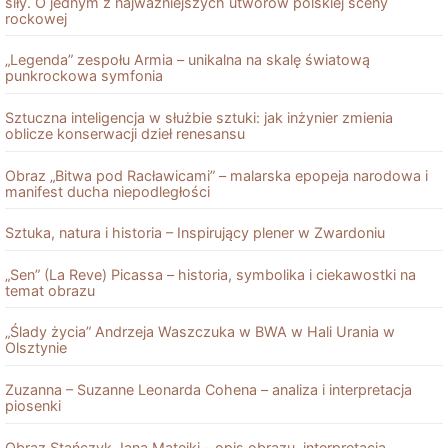
siły. O jednym z najważniejszych utworów polskiej sceny
rockowej
„Legenda” zespołu Armia – unikalna na skalę światową
punkrockowa symfonia
Sztuczna inteligencja w służbie sztuki: jak inżynier zmienia
oblicze konserwacji dzieł renesansu
Obraz „Bitwa pod Racławicami” – malarska epopeja narodowa i
manifest ducha niepodległości
Sztuka, natura i historia – Inspirujący plener w Zwardoniu
„Sen” (La Reve) Picassa – historia, symbolika i ciekawostki na
temat obrazu
„Ślady życia” Andrzeja Waszczuka w BWA w Hali Urania w
Olsztynie
Zuzanna – Suzanne Leonarda Cohena – analiza i interpretacja
piosenki
Obraz Stańczyk Jana Matejki – opis obrazu, interpretacja,