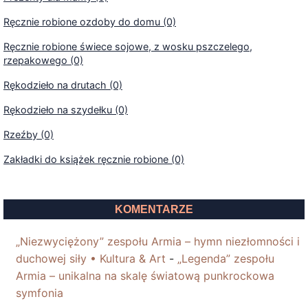
Ręcznie robione ozdoby do domu (0)
Ręcznie robione świece sojowe, z wosku pszczelego,
rzepakowego (0)
Rękodzieło na drutach (0)
Rękodzieło na szydełku (0)
Rzeźby (0)
Zakładki do książek ręcznie robione (0)
KOMENTARZE
„Niezwyciężony” zespołu Armia – hymn niezłomności i
duchowej siły • Kultura & Art
-
„Legenda” zespołu
Armia – unikalna na skalę światową punkrockowa
symfonia