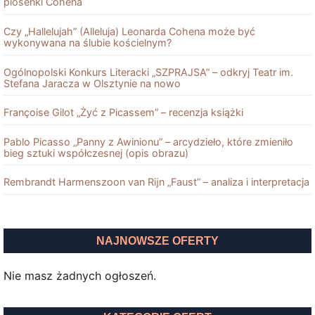
piosenki Cohena
Czy „Hallelujah” (Alleluja) Leonarda Cohena może być
wykonywana na ślubie kościelnym?
Ogólnopolski Konkurs Literacki „SZPRAJSA” – odkryj Teatr im.
Stefana Jaracza w Olsztynie na nowo
Françoise Gilot „Żyć z Picassem” – recenzja książki
Pablo Picasso „Panny z Awinionu” – arcydzieło, które zmieniło
bieg sztuki współczesnej (opis obrazu)
Rembrandt Harmenszoon van Rĳn „Faust” – analiza i interpretacja
NAJNOWSZE OFERTY
Nie masz żadnych ogłoszeń.