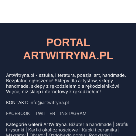
PORTAL
ARTWITRYNA.PL
ArtWitryna.pl - sztuka, literatura, poezja, art, handmade.
Bezpłatne ogłoszenia! Sklepy dla artystów, sklepy
handmade, sklepy z rękodziełem dla rękodzielników!
Więcej niż sklep internetowy z rękodziełem!
KONTAKT:
info@artwitryna.pl
FACEBOOK
TWITTER
INSTAGRAM
Kategorie Galerii ArtWitryna:
Biżuteria handmade
|
Grafiki
i rysunki
|
Kartki okolicznościowe
|
Kubki i ceramika
|
Makramy
|
Obrazy
|
Ozdoby do domu
|
Podkładki
|