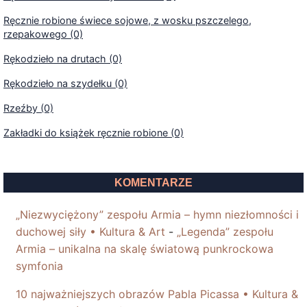
Ręcznie robione świece sojowe, z wosku pszczelego,
rzepakowego (0)
Rękodzieło na drutach (0)
Rękodzieło na szydełku (0)
Rzeźby (0)
Zakładki do książek ręcznie robione (0)
KOMENTARZE
„Niezwyciężony” zespołu Armia – hymn niezłomności i
duchowej siły • Kultura & Art
-
„Legenda” zespołu
Armia – unikalna na skalę światową punkrockowa
symfonia
10 najważniejszych obrazów Pabla Picassa • Kultura &