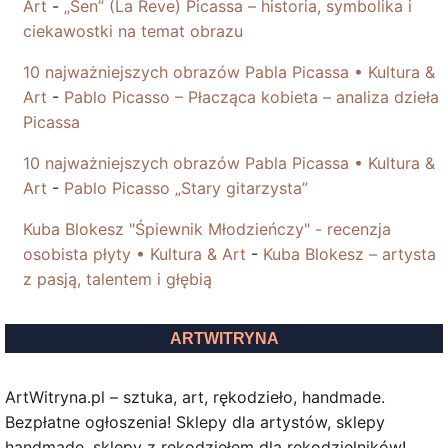
Art
-
„Sen” (La Reve) Picassa – historia, symbolika i
ciekawostki na temat obrazu
10 najważniejszych obrazów Pabla Picassa • Kultura &
Art
-
Pablo Picasso – Płacząca kobieta – analiza dzieła
Picassa
10 najważniejszych obrazów Pabla Picassa • Kultura &
Art
-
Pablo Picasso „Stary gitarzysta”
Kuba Blokesz "Śpiewnik Młodzieńczy" - recenzja
osobista płyty • Kultura & Art
-
Kuba Blokesz – artysta
z pasją, talentem i głębią
ARTWITRYNA
ArtWitryna.pl – sztuka, art, rękodzieło, handmade.
Bezpłatne ogłoszenia! Sklepy dla artystów, sklepy
handmade, sklepy z rękodziełem dla rękodzielników!