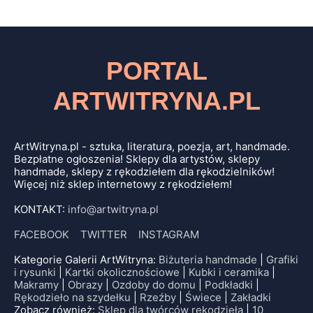
PORTAL
ARTWITRYNA.PL
ArtWitryna.pl - sztuka, literatura, poezja, art, handmade.
Bezpłatne ogłoszenia! Sklepy dla artystów, sklepy
handmade, sklepy z rękodziełem dla rękodzielników!
Więcej niż sklep internetowy z rękodziełem!
KONTAKT:
info@artwitryna.pl
FACEBOOK
TWITTER
INSTAGRAM
Kategorie Galerii ArtWitryna:
Biżuteria handmade
|
Grafiki
i rysunki
|
Kartki okolicznościowe
|
Kubki i ceramika
|
Makramy
|
Obrazy
|
Ozdoby do domu
|
Podkładki
|
Rękodzieło na szydełku
|
Rzeźby
|
Świece
|
Zakładki
Zobacz również:
Sklep dla twórców rękodzieła
|
10