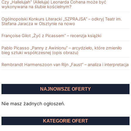
Czy „Hallelujah” (Alleluja) Leonarda Cohena może być
wykonywana na ślubie kościelnym?
Ogólnopolski Konkurs Literacki „SZPRAJSA” – odkryj Teatr im.
Stefana Jaracza w Olsztynie na nowo
Françoise Gilot „Żyć z Picassem” – recenzja książki
Pablo Picasso „Panny z Awinionu” – arcydzieło, które zmieniło
bieg sztuki współczesnej (opis obrazu)
Rembrandt Harmenszoon van Rĳn „Faust” – analiza i interpretacja
NAJNOWSZE OFERTY
Nie masz żadnych ogłoszeń.
KATEGORIE OFERT