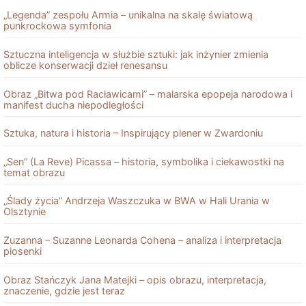
„Legenda” zespołu Armia – unikalna na skalę światową
punkrockowa symfonia
Sztuczna inteligencja w służbie sztuki: jak inżynier zmienia
oblicze konserwacji dzieł renesansu
Obraz „Bitwa pod Racławicami” – malarska epopeja narodowa i
manifest ducha niepodległości
Sztuka, natura i historia – Inspirujący plener w Zwardoniu
„Sen” (La Reve) Picassa – historia, symbolika i ciekawostki na
temat obrazu
„Ślady życia” Andrzeja Waszczuka w BWA w Hali Urania w
Olsztynie
Zuzanna – Suzanne Leonarda Cohena – analiza i interpretacja
piosenki
Obraz Stańczyk Jana Matejki – opis obrazu, interpretacja,
znaczenie, gdzie jest teraz