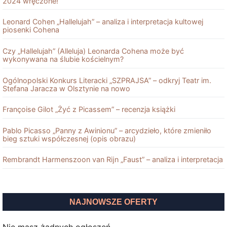
2024 wręczone!
Leonard Cohen „Hallelujah” – analiza i interpretacja kultowej
piosenki Cohena
Czy „Hallelujah” (Alleluja) Leonarda Cohena może być
wykonywana na ślubie kościelnym?
Ogólnopolski Konkurs Literacki „SZPRAJSA” – odkryj Teatr im.
Stefana Jaracza w Olsztynie na nowo
Françoise Gilot „Żyć z Picassem” – recenzja książki
Pablo Picasso „Panny z Awinionu” – arcydzieło, które zmieniło
bieg sztuki współczesnej (opis obrazu)
Rembrandt Harmenszoon van Rĳn „Faust” – analiza i interpretacja
NAJNOWSZE OFERTY