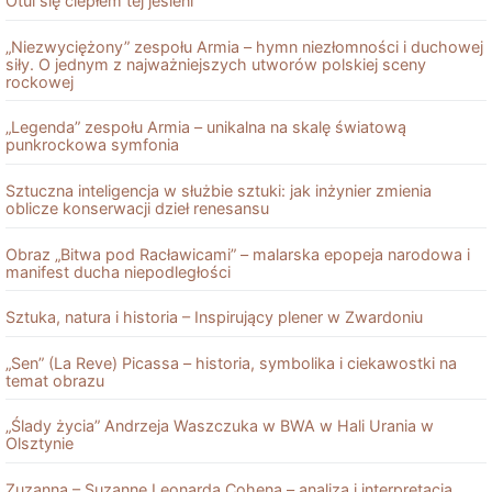
Otul się ciepłem tej jesieni
„Niezwyciężony” zespołu Armia – hymn niezłomności i duchowej
siły. O jednym z najważniejszych utworów polskiej sceny
rockowej
„Legenda” zespołu Armia – unikalna na skalę światową
punkrockowa symfonia
Sztuczna inteligencja w służbie sztuki: jak inżynier zmienia
oblicze konserwacji dzieł renesansu
Obraz „Bitwa pod Racławicami” – malarska epopeja narodowa i
manifest ducha niepodległości
Sztuka, natura i historia – Inspirujący plener w Zwardoniu
„Sen” (La Reve) Picassa – historia, symbolika i ciekawostki na
temat obrazu
„Ślady życia” Andrzeja Waszczuka w BWA w Hali Urania w
Olsztynie
Zuzanna – Suzanne Leonarda Cohena – analiza i interpretacja