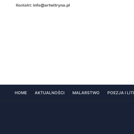
Skip
Kontakt:
info@artwitryna.pl
to
content
HOME
AKTUALNOŚCI
MALARSTWO
POEZJA I LI