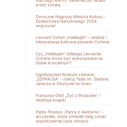
dlaczego warto? Vademecum terapii
przez sztukę
Doroczne Nagrody Ministra Kultury i
Dziedzictwa Narodowego 2024
wręczone!
Leonard Cohen „Hallelujah” – analiza i
interpretacja kultowej piosenki Cohena
Czy „Hallelujah” (Alleluja) Leonarda
Cohena może być wykonywana na
ślubie kościelnym?
Ogólnopolski Konkurs Literacki
„SZPRAJSA” – odkryj Teatr im. Stefana
Jaracza w Olsztynie na nowo
Françoise Gilot „Żyć z Picassem” –
recenzja książki
Pablo Picasso „Panny z Awinionu” –
arcydzieło, które zmieniło bieg sztuki
współczesnej (opis obrazu)