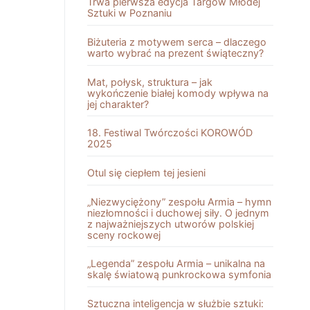
Trwa pierwsza edycja Targów Młodej
Sztuki w Poznaniu
Biżuteria z motywem serca – dlaczego
warto wybrać na prezent świąteczny?
Mat, połysk, struktura – jak
wykończenie białej komody wpływa na
jej charakter?
18. Festiwal Twórczości KOROWÓD
2025
Otul się ciepłem tej jesieni
„Niezwyciężony” zespołu Armia – hymn
niezłomności i duchowej siły. O jednym
z najważniejszych utworów polskiej
sceny rockowej
„Legenda” zespołu Armia – unikalna na
skalę światową punkrockowa symfonia
Sztuczna inteligencja w służbie sztuki: