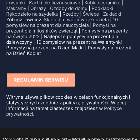
i rysunki
|
Kartki okolicznościowe
|
Kubki i ceramika
|
Makramy
|
Obrazy
|
Ozdoby do domu
|
Podkładki
|
Rękodzieło na szydełku
|
Rzeźby
|
Świece
|
Zakładki
Zobacz również:
Sklep dla twórców rękodzieła
|
10
pomysłów na prezent dla nauczyciela
|
Pomysł na
prezent dla miłośników zwierząt
|
Pomysły na prezenty
na święta 2022
| Najlepsze pomysły na prezent dla
dziewczyny | 10 pomysłów na prezent na Walentynki |
Pomysły na prezent na Dzień Matki | Pomysły na prezent
na Dzień Kobiet
REGULAMIN SERWISU
Witryna używa plików cookies w celach funkcjonalnych i
statystycznych zgodnie z polityką prywatności. Więcej
informacji na temat ciasteczek znajdziesz w
Polityce
prywatności
.
Copyright © 2026 Kultura & Art – Wszelkie prawa zastrzeżone by