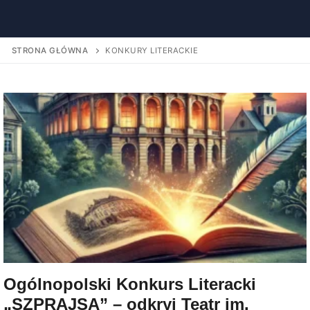
STRONA GŁÓWNA
KONKURY LITERACKIE
Ogólnopolski Konkurs Literacki
„SZPRAJSA” – odkryj Teatr im.