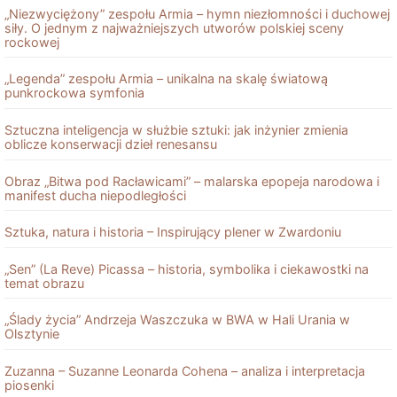
„Niezwyciężony” zespołu Armia – hymn niezłomności i duchowej
siły. O jednym z najważniejszych utworów polskiej sceny
rockowej
„Legenda” zespołu Armia – unikalna na skalę światową
punkrockowa symfonia
Sztuczna inteligencja w służbie sztuki: jak inżynier zmienia
oblicze konserwacji dzieł renesansu
Obraz „Bitwa pod Racławicami” – malarska epopeja narodowa i
manifest ducha niepodległości
Sztuka, natura i historia – Inspirujący plener w Zwardoniu
„Sen” (La Reve) Picassa – historia, symbolika i ciekawostki na
temat obrazu
„Ślady życia” Andrzeja Waszczuka w BWA w Hali Urania w
Olsztynie
Zuzanna – Suzanne Leonarda Cohena – analiza i interpretacja
piosenki