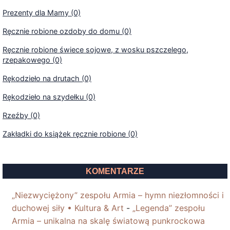
Prezenty dla Mamy (0)
Ręcznie robione ozdoby do domu (0)
Ręcznie robione świece sojowe, z wosku pszczelego,
rzepakowego (0)
Rękodzieło na drutach (0)
Rękodzieło na szydełku (0)
Rzeźby (0)
Zakładki do książek ręcznie robione (0)
KOMENTARZE
„Niezwyciężony” zespołu Armia – hymn niezłomności i
duchowej siły • Kultura & Art
-
„Legenda” zespołu
Armia – unikalna na skalę światową punkrockowa