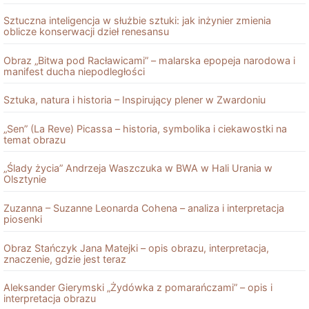
Sztuczna inteligencja w służbie sztuki: jak inżynier zmienia
oblicze konserwacji dzieł renesansu
Obraz „Bitwa pod Racławicami” – malarska epopeja narodowa i
manifest ducha niepodległości
Sztuka, natura i historia – Inspirujący plener w Zwardoniu
„Sen” (La Reve) Picassa – historia, symbolika i ciekawostki na
temat obrazu
„Ślady życia” Andrzeja Waszczuka w BWA w Hali Urania w
Olsztynie
Zuzanna – Suzanne Leonarda Cohena – analiza i interpretacja
piosenki
Obraz Stańczyk Jana Matejki – opis obrazu, interpretacja,
znaczenie, gdzie jest teraz
Aleksander Gierymski „Żydówka z pomarańczami” – opis i
interpretacja obrazu