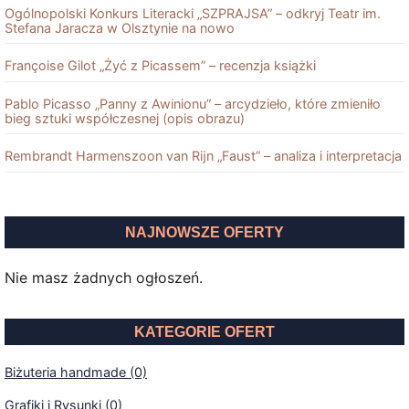
Ogólnopolski Konkurs Literacki „SZPRAJSA” – odkryj Teatr im.
Stefana Jaracza w Olsztynie na nowo
Françoise Gilot „Żyć z Picassem” – recenzja książki
Pablo Picasso „Panny z Awinionu” – arcydzieło, które zmieniło
bieg sztuki współczesnej (opis obrazu)
Rembrandt Harmenszoon van Rĳn „Faust” – analiza i interpretacja
NAJNOWSZE OFERTY
Nie masz żadnych ogłoszeń.
KATEGORIE OFERT
Biżuteria handmade (0)
Grafiki i Rysunki (0)