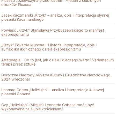
Picasso „Dziewczyna przed lustrem” – jeden z ulubionych
obrazów Picassa
Jacek Kaczmarski „Krzyk” – analiza, opis i interpretacja słynnej
piosenki Kaczmarskiego
Powieść „Krzyk” Stanisława Przybyszewskiego to manifest
ekspresjonizmu
„Krzyk” Edvarda Muncha – Historia, interpretacja, opis i
symbolika ikonicznego dzieła ekspresjonizmu
Arteterapia – Co to jest, jak działa i dlaczego warto? Vademecum
terapii przez sztukę
Doroczne Nagrody Ministra Kultury i Dziedzictwa Narodowego
2024 wręczone!
Leonard Cohen „Hallelujah” – analiza i interpretacja kultowej
piosenki Cohena
Czy „Hallelujah” (Alleluja) Leonarda Cohena może być
wykonywana na ślubie kościelnym?