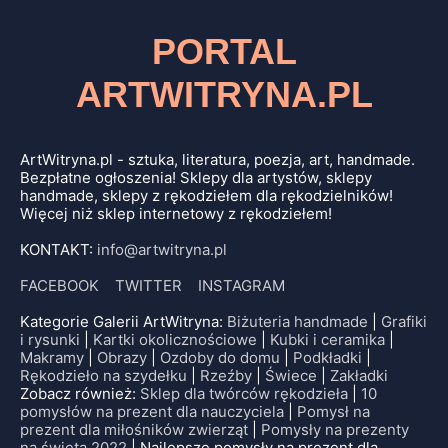
PORTAL
ARTWITRYNA.PL
ArtWitryna.pl - sztuka, literatura, poezja, art, handmade.
Bezpłatne ogłoszenia! Sklepy dla artystów, sklepy
handmade, sklepy z rękodziełem dla rękodzielników!
Więcej niż sklep internetowy z rękodziełem!
KONTAKT:
info@artwitryna.pl
FACEBOOK
TWITTER
INSTAGRAM
Kategorie Galerii ArtWitryna:
Biżuteria handmade
|
Grafiki
i rysunki
|
Kartki okolicznościowe
|
Kubki i ceramika
|
Makramy
|
Obrazy
|
Ozdoby do domu
|
Podkładki
|
Rękodzieło na szydełku
|
Rzeźby
|
Świece
|
Zakładki
Zobacz również:
Sklep dla twórców rękodzieła
|
10
pomysłów na prezent dla nauczyciela
|
Pomysł na
prezent dla miłośników zwierząt
|
Pomysły na prezenty
na święta 2022
| Najlepsze pomysły na prezent dla