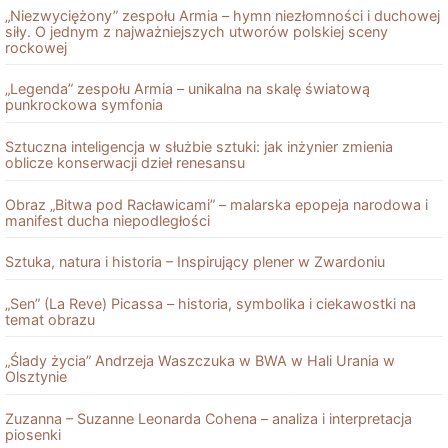
„Niezwyciężony” zespołu Armia – hymn niezłomności i duchowej
siły. O jednym z najważniejszych utworów polskiej sceny
rockowej
„Legenda” zespołu Armia – unikalna na skalę światową
punkrockowa symfonia
Sztuczna inteligencja w służbie sztuki: jak inżynier zmienia
oblicze konserwacji dzieł renesansu
Obraz „Bitwa pod Racławicami” – malarska epopeja narodowa i
manifest ducha niepodległości
Sztuka, natura i historia – Inspirujący plener w Zwardoniu
„Sen” (La Reve) Picassa – historia, symbolika i ciekawostki na
temat obrazu
„Ślady życia” Andrzeja Waszczuka w BWA w Hali Urania w
Olsztynie
Zuzanna – Suzanne Leonarda Cohena – analiza i interpretacja
piosenki