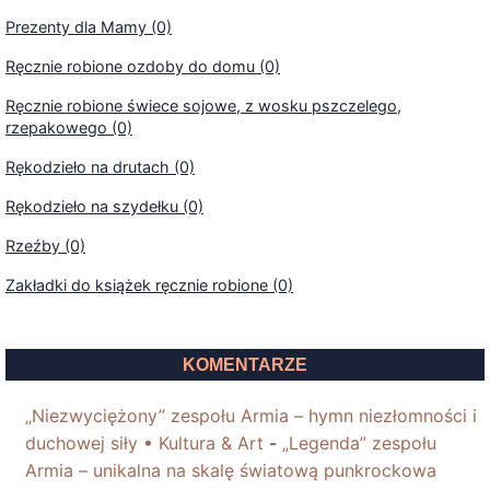
Prezenty dla Mamy (0)
Ręcznie robione ozdoby do domu (0)
Ręcznie robione świece sojowe, z wosku pszczelego,
rzepakowego (0)
Rękodzieło na drutach (0)
Rękodzieło na szydełku (0)
Rzeźby (0)
Zakładki do książek ręcznie robione (0)
KOMENTARZE
„Niezwyciężony” zespołu Armia – hymn niezłomności i
duchowej siły • Kultura & Art
-
„Legenda” zespołu
Armia – unikalna na skalę światową punkrockowa