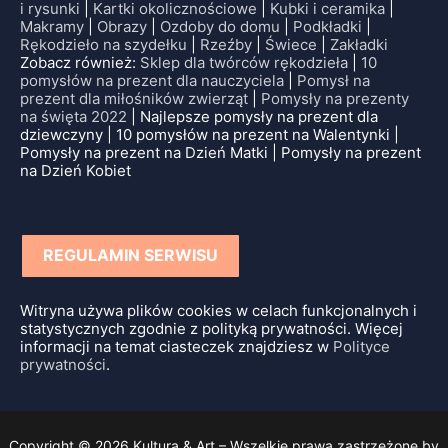
i rysunki
|
Kartki okolicznościowe
|
Kubki i ceramika
|
Makramy
|
Obrazy
|
Ozdoby do domu
|
Podkładki
|
Rękodzieło na szydełku
|
Rzeźby
|
Świece
|
Zakładki
Zobacz również:
Sklep dla twórców rękodzieła
|
10
pomysłów na prezent dla nauczyciela
|
Pomysł na
prezent dla miłośników zwierząt
|
Pomysły na prezenty
na święta 2022
| Najlepsze pomysły na prezent dla
dziewczyny | 10 pomysłów na prezent na Walentynki |
Pomysły na prezent na Dzień Matki | Pomysły na prezent
na Dzień Kobiet
REGULAMIN SERWISU
Witryna używa plików cookies w celach funkcjonalnych i
statystycznych zgodnie z polityką prywatności. Więcej
informacji na temat ciasteczek znajdziesz w
Polityce
prywatności
.
Copyright © 2026 Kultura & Art – Wszelkie prawa zastrzeżone by