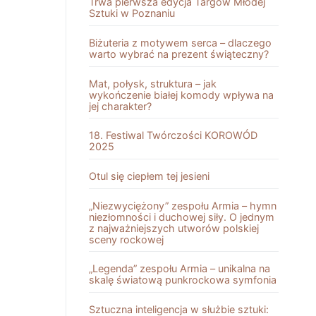
Trwa pierwsza edycja Targów Młodej
Sztuki w Poznaniu
Biżuteria z motywem serca – dlaczego
warto wybrać na prezent świąteczny?
Mat, połysk, struktura – jak
wykończenie białej komody wpływa na
jej charakter?
18. Festiwal Twórczości KOROWÓD
2025
Otul się ciepłem tej jesieni
„Niezwyciężony” zespołu Armia – hymn
niezłomności i duchowej siły. O jednym
z najważniejszych utworów polskiej
sceny rockowej
„Legenda” zespołu Armia – unikalna na
skalę światową punkrockowa symfonia
Sztuczna inteligencja w służbie sztuki: