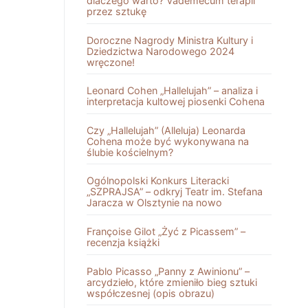
dlaczego warto? Vademecum terapii
przez sztukę
Doroczne Nagrody Ministra Kultury i
Dziedzictwa Narodowego 2024
wręczone!
Leonard Cohen „Hallelujah” – analiza i
interpretacja kultowej piosenki Cohena
Czy „Hallelujah” (Alleluja) Leonarda
Cohena może być wykonywana na
ślubie kościelnym?
Ogólnopolski Konkurs Literacki
„SZPRAJSA” – odkryj Teatr im. Stefana
Jaracza w Olsztynie na nowo
Françoise Gilot „Żyć z Picassem” –
recenzja książki
Pablo Picasso „Panny z Awinionu” –
arcydzieło, które zmieniło bieg sztuki
współczesnej (opis obrazu)