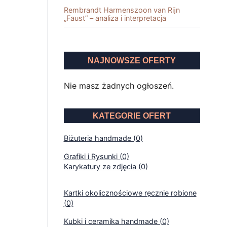
Rembrandt Harmenszoon van Rĳn
„Faust” – analiza i interpretacja
NAJNOWSZE OFERTY
Nie masz żadnych ogłoszeń.
KATEGORIE OFERT
Biżuteria handmade (0)
Grafiki i Rysunki (0)
Karykatury ze zdjęcia (0)
Kartki okolicznościowe ręcznie robione
(0)
Kubki i ceramika handmade (0)