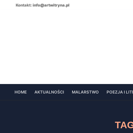
Skip
Kontakt:
info@artwitryna.pl
to
content
HOME
AKTUALNOŚCI
MALARSTWO
POEZJA I LI
TA