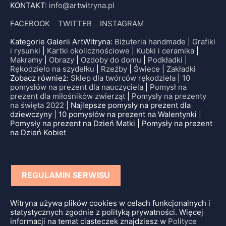
KONTAKT:
info@artwitryna.pl
FACEBOOK
TWITTER
INSTAGRAM
Kategorie Galerii ArtWitryna:
Biżuteria handmade
|
Grafiki
i rysunki
|
Kartki okolicznościowe
|
Kubki i ceramika
|
Makramy
|
Obrazy
|
Ozdoby do domu
|
Podkładki
|
Rękodzieło na szydełku
|
Rzeźby
|
Świece
|
Zakładki
Zobacz również:
Sklep dla twórców rękodzieła
|
10
pomysłów na prezent dla nauczyciela
|
Pomysł na
prezent dla miłośników zwierząt
|
Pomysły na prezenty
na święta 2022
| Najlepsze pomysły na prezent dla
dziewczyny | 10 pomysłów na prezent na Walentynki |
Pomysły na prezent na Dzień Matki | Pomysły na prezent
na Dzień Kobiet
REGULAMIN SERWISU
Witryna używa plików cookies w celach funkcjonalnych i
statystycznych zgodnie z polityką prywatności. Więcej
informacji na temat ciasteczek znajdziesz w
Polityce