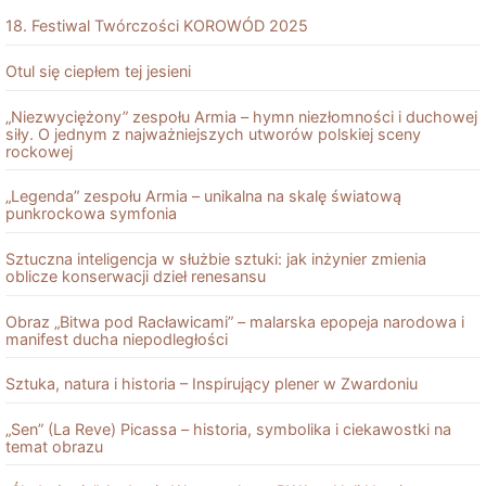
18. Festiwal Twórczości KOROWÓD 2025
Otul się ciepłem tej jesieni
„Niezwyciężony” zespołu Armia – hymn niezłomności i duchowej
siły. O jednym z najważniejszych utworów polskiej sceny
rockowej
„Legenda” zespołu Armia – unikalna na skalę światową
punkrockowa symfonia
Sztuczna inteligencja w służbie sztuki: jak inżynier zmienia
oblicze konserwacji dzieł renesansu
Obraz „Bitwa pod Racławicami” – malarska epopeja narodowa i
manifest ducha niepodległości
Sztuka, natura i historia – Inspirujący plener w Zwardoniu
„Sen” (La Reve) Picassa – historia, symbolika i ciekawostki na
temat obrazu