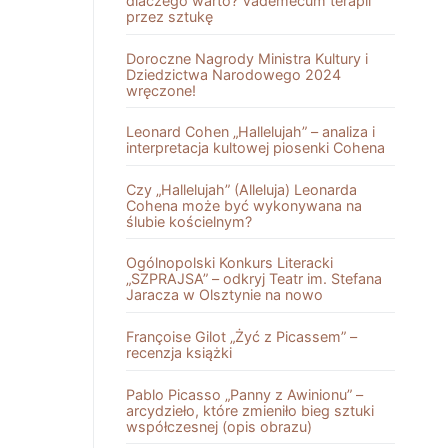
dlaczego warto? Vademecum terapii
przez sztukę
Doroczne Nagrody Ministra Kultury i
Dziedzictwa Narodowego 2024
wręczone!
Leonard Cohen „Hallelujah” – analiza i
interpretacja kultowej piosenki Cohena
Czy „Hallelujah” (Alleluja) Leonarda
Cohena może być wykonywana na
ślubie kościelnym?
Ogólnopolski Konkurs Literacki
„SZPRAJSA” – odkryj Teatr im. Stefana
Jaracza w Olsztynie na nowo
Françoise Gilot „Żyć z Picassem” –
recenzja książki
Pablo Picasso „Panny z Awinionu” –
arcydzieło, które zmieniło bieg sztuki
współczesnej (opis obrazu)