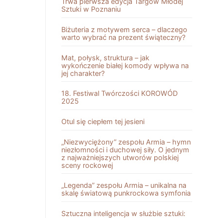
Trwa pierwsza edycja Targów Młodej
Sztuki w Poznaniu
Biżuteria z motywem serca – dlaczego
warto wybrać na prezent świąteczny?
Mat, połysk, struktura – jak
wykończenie białej komody wpływa na
jej charakter?
18. Festiwal Twórczości KOROWÓD
2025
Otul się ciepłem tej jesieni
„Niezwyciężony” zespołu Armia – hymn
niezłomności i duchowej siły. O jednym
z najważniejszych utworów polskiej
sceny rockowej
„Legenda” zespołu Armia – unikalna na
skalę światową punkrockowa symfonia
Sztuczna inteligencja w służbie sztuki: