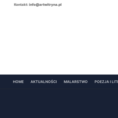
Skip
Kontakt:
info@artwitryna.pl
to
content
HOME
AKTUALNOŚCI
MALARSTWO
POEZJA I LI