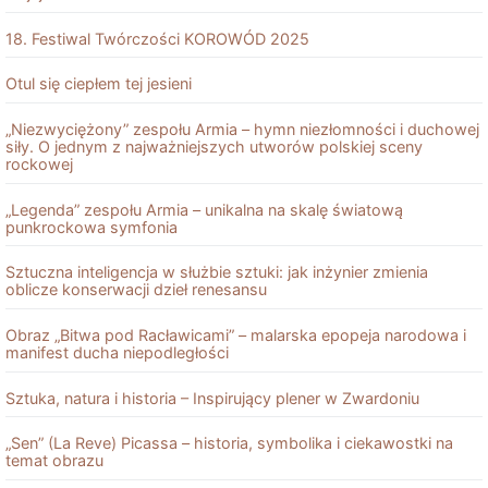
18. Festiwal Twórczości KOROWÓD 2025
Otul się ciepłem tej jesieni
„Niezwyciężony” zespołu Armia – hymn niezłomności i duchowej
siły. O jednym z najważniejszych utworów polskiej sceny
rockowej
„Legenda” zespołu Armia – unikalna na skalę światową
punkrockowa symfonia
Sztuczna inteligencja w służbie sztuki: jak inżynier zmienia
oblicze konserwacji dzieł renesansu
Obraz „Bitwa pod Racławicami” – malarska epopeja narodowa i
manifest ducha niepodległości
Sztuka, natura i historia – Inspirujący plener w Zwardoniu
„Sen” (La Reve) Picassa – historia, symbolika i ciekawostki na
temat obrazu