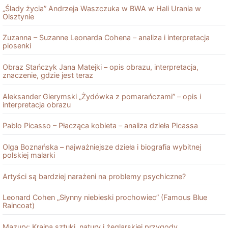
„Ślady życia” Andrzeja Waszczuka w BWA w Hali Urania w
Olsztynie
Zuzanna – Suzanne Leonarda Cohena – analiza i interpretacja
piosenki
Obraz Stańczyk Jana Matejki – opis obrazu, interpretacja,
znaczenie, gdzie jest teraz
Aleksander Gierymski „Żydówka z pomarańczami” – opis i
interpretacja obrazu
Pablo Picasso – Płacząca kobieta – analiza dzieła Picassa
Olga Boznańska – najważniejsze dzieła i biografia wybitnej
polskiej malarki
Artyści są bardziej narażeni na problemy psychiczne?
Leonard Cohen „Słynny niebieski prochowiec” (Famous Blue
Raincoat)
Mazury: Kraina sztuki, natury i żeglarskiej przygody