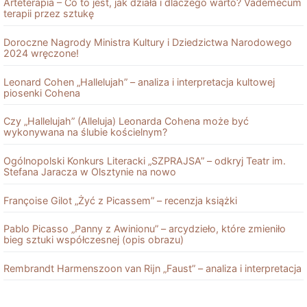
Arteterapia – Co to jest, jak działa i dlaczego warto? Vademecum
terapii przez sztukę
Doroczne Nagrody Ministra Kultury i Dziedzictwa Narodowego
2024 wręczone!
Leonard Cohen „Hallelujah” – analiza i interpretacja kultowej
piosenki Cohena
Czy „Hallelujah” (Alleluja) Leonarda Cohena może być
wykonywana na ślubie kościelnym?
Ogólnopolski Konkurs Literacki „SZPRAJSA” – odkryj Teatr im.
Stefana Jaracza w Olsztynie na nowo
Françoise Gilot „Żyć z Picassem” – recenzja książki
Pablo Picasso „Panny z Awinionu” – arcydzieło, które zmieniło
bieg sztuki współczesnej (opis obrazu)
Rembrandt Harmenszoon van Rĳn „Faust” – analiza i interpretacja