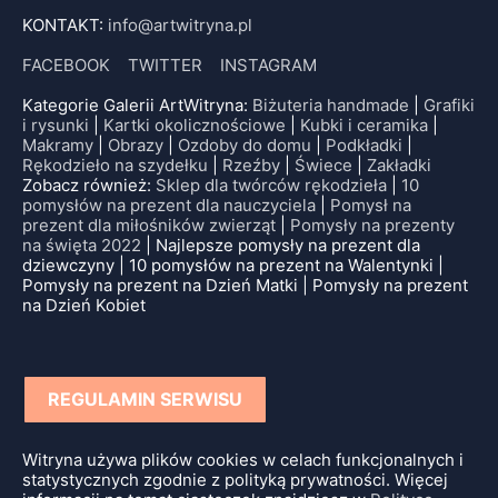
KONTAKT:
info@artwitryna.pl
FACEBOOK
TWITTER
INSTAGRAM
Kategorie Galerii ArtWitryna:
Biżuteria handmade
|
Grafiki
i rysunki
|
Kartki okolicznościowe
|
Kubki i ceramika
|
Makramy
|
Obrazy
|
Ozdoby do domu
|
Podkładki
|
Rękodzieło na szydełku
|
Rzeźby
|
Świece
|
Zakładki
Zobacz również:
Sklep dla twórców rękodzieła
|
10
pomysłów na prezent dla nauczyciela
|
Pomysł na
prezent dla miłośników zwierząt
|
Pomysły na prezenty
na święta 2022
| Najlepsze pomysły na prezent dla
dziewczyny | 10 pomysłów na prezent na Walentynki |
Pomysły na prezent na Dzień Matki | Pomysły na prezent
na Dzień Kobiet
REGULAMIN SERWISU
Witryna używa plików cookies w celach funkcjonalnych i
statystycznych zgodnie z polityką prywatności. Więcej