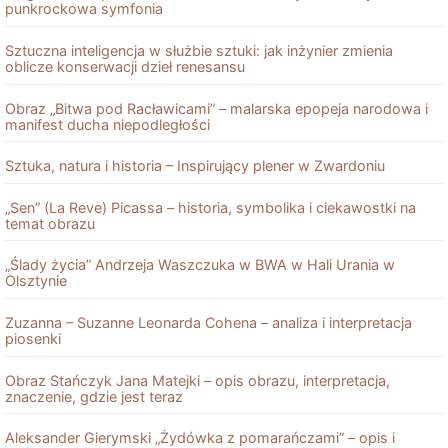
punkrockowa symfonia
Sztuczna inteligencja w służbie sztuki: jak inżynier zmienia
oblicze konserwacji dzieł renesansu
Obraz „Bitwa pod Racławicami” – malarska epopeja narodowa i
manifest ducha niepodległości
Sztuka, natura i historia – Inspirujący plener w Zwardoniu
„Sen” (La Reve) Picassa – historia, symbolika i ciekawostki na
temat obrazu
„Ślady życia” Andrzeja Waszczuka w BWA w Hali Urania w
Olsztynie
Zuzanna – Suzanne Leonarda Cohena – analiza i interpretacja
piosenki
Obraz Stańczyk Jana Matejki – opis obrazu, interpretacja,
znaczenie, gdzie jest teraz
Aleksander Gierymski „Żydówka z pomarańczami” – opis i