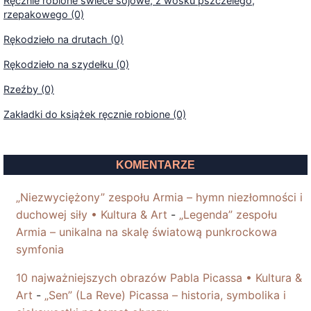
Ręcznie robione świece sojowe, z wosku pszczelego,
rzepakowego (0)
Rękodzieło na drutach (0)
Rękodzieło na szydełku (0)
Rzeźby (0)
Zakładki do książek ręcznie robione (0)
KOMENTARZE
„Niezwyciężony” zespołu Armia – hymn niezłomności i
duchowej siły • Kultura & Art
-
„Legenda” zespołu
Armia – unikalna na skalę światową punkrockowa
symfonia
10 najważniejszych obrazów Pabla Picassa • Kultura &
Art
-
„Sen” (La Reve) Picassa – historia, symbolika i