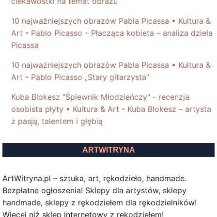
ciekawostki na temat obrazu
10 najważniejszych obrazów Pabla Picassa • Kultura &
Art
-
Pablo Picasso – Płacząca kobieta – analiza dzieła
Picassa
10 najważniejszych obrazów Pabla Picassa • Kultura &
Art
-
Pablo Picasso „Stary gitarzysta”
Kuba Blokesz "Śpiewnik Młodzieńczy" - recenzja
osobista płyty • Kultura & Art
-
Kuba Blokesz – artysta
z pasją, talentem i głębią
ARTWITRYNA
ArtWitryna.pl – sztuka, art, rękodzieło, handmade.
Bezpłatne ogłoszenia! Sklepy dla artystów, sklepy
handmade, sklepy z rękodziełem dla rękodzielników!
Więcej niż sklep internetowy z rękodziełem!