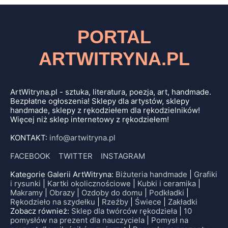
PORTAL
ARTWITRYNA.PL
ArtWitryna.pl - sztuka, literatura, poezja, art, handmade.
Bezpłatne ogłoszenia! Sklepy dla artystów, sklepy
handmade, sklepy z rękodziełem dla rękodzielników!
Więcej niż sklep internetowy z rękodziełem!
KONTAKT:
info@artwitryna.pl
FACEBOOK
TWITTER
INSTAGRAM
Kategorie Galerii ArtWitryna:
Biżuteria handmade
|
Grafiki
i rysunki
|
Kartki okolicznościowe
|
Kubki i ceramika
|
Makramy
|
Obrazy
|
Ozdoby do domu
|
Podkładki
|
Rękodzieło na szydełku
|
Rzeźby
|
Świece
|
Zakładki
Zobacz również:
Sklep dla twórców rękodzieła
|
10
pomysłów na prezent dla nauczyciela
|
Pomysł na