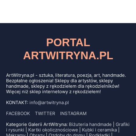
PORTAL
ARTWITRYNA.PL
ArtWitryna.pl - sztuka, literatura, poezja, art, handmade.
Bezpłatne ogłoszenia! Sklepy dla artystów, sklepy
handmade, sklepy z rękodziełem dla rękodzielników!
Więcej niż sklep internetowy z rękodziełem!
KONTAKT:
info@artwitryna.pl
FACEBOOK
TWITTER
INSTAGRAM
Kategorie Galerii ArtWitryna:
Biżuteria handmade
|
Grafiki
i rysunki
|
Kartki okolicznościowe
|
Kubki i ceramika
|
Makramy
|
Obrazy
|
Ozdoby do domu
|
Podkładki
|