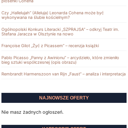
piosenki Cohena
Czy „Hallelujah” (Alleluja) Leonarda Cohena może być
wykonywana na ślubie kościelnym?
Ogólnopolski Konkurs Literacki „SZPRAJSA” – odkryj Teatr im.
Stefana Jaracza w Olsztynie na nowo
Françoise Gilot „Żyć z Picassem” – recenzja książki
Pablo Picasso „Panny z Awinionu” – arcydzieło, które zmieniło
bieg sztuki współczesnej (opis obrazu)
Rembrandt Harmenszoon van Rĳn „Faust” – analiza i interpretacja
NAJNOWSZE OFERTY
Nie masz żadnych ogłoszeń.