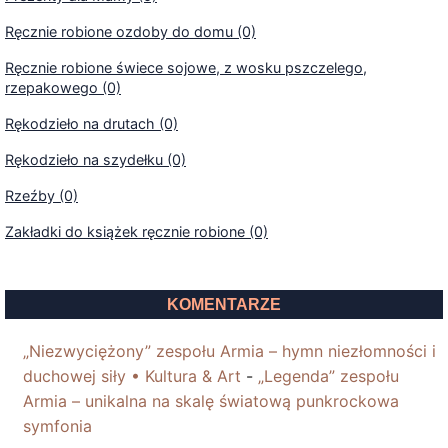
Ręcznie robione ozdoby do domu (0)
Ręcznie robione świece sojowe, z wosku pszczelego,
rzepakowego (0)
Rękodzieło na drutach (0)
Rękodzieło na szydełku (0)
Rzeźby (0)
Zakładki do książek ręcznie robione (0)
KOMENTARZE
„Niezwyciężony” zespołu Armia – hymn niezłomności i
duchowej siły • Kultura & Art
-
„Legenda” zespołu
Armia – unikalna na skalę światową punkrockowa
symfonia