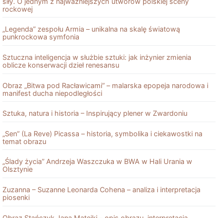
siły. O jednym z najważniejszych utworów polskiej sceny
rockowej
„Legenda” zespołu Armia – unikalna na skalę światową
punkrockowa symfonia
Sztuczna inteligencja w służbie sztuki: jak inżynier zmienia
oblicze konserwacji dzieł renesansu
Obraz „Bitwa pod Racławicami” – malarska epopeja narodowa i
manifest ducha niepodległości
Sztuka, natura i historia – Inspirujący plener w Zwardoniu
„Sen” (La Reve) Picassa – historia, symbolika i ciekawostki na
temat obrazu
„Ślady życia” Andrzeja Waszczuka w BWA w Hali Urania w
Olsztynie
Zuzanna – Suzanne Leonarda Cohena – analiza i interpretacja
piosenki
Obraz Stańczyk Jana Matejki – opis obrazu, interpretacja,