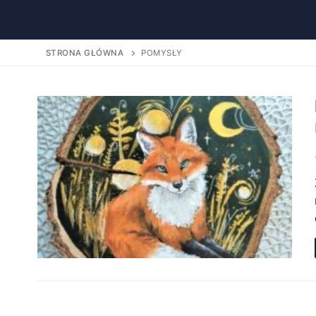
STRONA GŁÓWNA
POMYSŁY