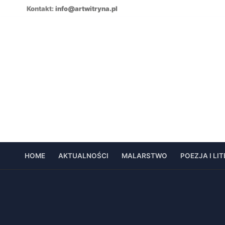
Skip
Kontakt:
info@artwitryna.pl
to
content
HOME
AKTUALNOŚCI
MALARSTWO
POEZJA I LI