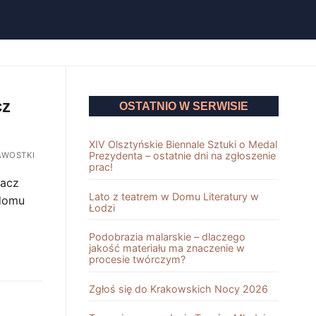
cz
OSTATNIO W SERWISIE
XIV Olsztyńskie Biennale Sztuki o Medal
Prezydenta – ostatnie dni na zgłoszenie
AWOSTKI
prac!
bacz
Lato z teatrem w Domu Literatury w
 domu
Łodzi
Podobrazia malarskie – dlaczego
jakość materiału ma znaczenie w
procesie twórczym?
Zgłoś się do Krakowskich Nocy 2026