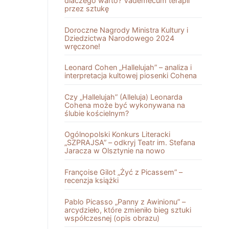
dlaczego warto? Vademecum terapii
przez sztukę
Doroczne Nagrody Ministra Kultury i
Dziedzictwa Narodowego 2024
wręczone!
Leonard Cohen „Hallelujah” – analiza i
interpretacja kultowej piosenki Cohena
Czy „Hallelujah” (Alleluja) Leonarda
Cohena może być wykonywana na
ślubie kościelnym?
Ogólnopolski Konkurs Literacki
„SZPRAJSA” – odkryj Teatr im. Stefana
Jaracza w Olsztynie na nowo
Françoise Gilot „Żyć z Picassem” –
recenzja książki
Pablo Picasso „Panny z Awinionu” –
arcydzieło, które zmieniło bieg sztuki
współczesnej (opis obrazu)