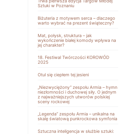
Trwa pierwsza edycja Targów Młodej
Sztuki w Poznaniu
Biżuteria z motywem serca – dlaczego
warto wybrać na prezent świąteczny?
Mat, połysk, struktura – jak
wykończenie białej komody wpływa na
jej charakter?
18. Festiwal Twórczości KOROWÓD
2025
Otul się ciepłem tej jesieni
„Niezwyciężony” zespołu Armia – hymn
niezłomności i duchowej siły. O jednym
z najważniejszych utworów polskiej
sceny rockowej
„Legenda” zespołu Armia – unikalna na
skalę światową punkrockowa symfonia
Sztuczna inteligencja w służbie sztuki: