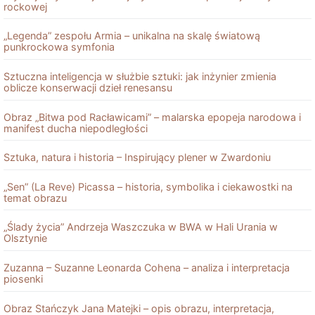
rockowej
„Legenda” zespołu Armia – unikalna na skalę światową
punkrockowa symfonia
Sztuczna inteligencja w służbie sztuki: jak inżynier zmienia
oblicze konserwacji dzieł renesansu
Obraz „Bitwa pod Racławicami” – malarska epopeja narodowa i
manifest ducha niepodległości
Sztuka, natura i historia – Inspirujący plener w Zwardoniu
„Sen” (La Reve) Picassa – historia, symbolika i ciekawostki na
temat obrazu
„Ślady życia” Andrzeja Waszczuka w BWA w Hali Urania w
Olsztynie
Zuzanna – Suzanne Leonarda Cohena – analiza i interpretacja
piosenki
Obraz Stańczyk Jana Matejki – opis obrazu, interpretacja,