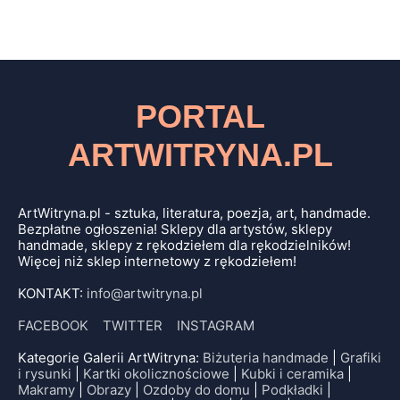
PORTAL
ARTWITRYNA.PL
ArtWitryna.pl - sztuka, literatura, poezja, art, handmade.
Bezpłatne ogłoszenia! Sklepy dla artystów, sklepy
handmade, sklepy z rękodziełem dla rękodzielników!
Więcej niż sklep internetowy z rękodziełem!
KONTAKT:
info@artwitryna.pl
FACEBOOK
TWITTER
INSTAGRAM
Kategorie Galerii ArtWitryna:
Biżuteria handmade
|
Grafiki
i rysunki
|
Kartki okolicznościowe
|
Kubki i ceramika
|
Makramy
|
Obrazy
|
Ozdoby do domu
|
Podkładki
|