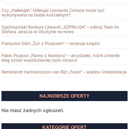
Czy „Hallelujah” (Alleluja) Leonarda Cohena może być
wykonywana na ślubie kościelnym?
Ogólnopolski Konkurs Literacki „SZPRAJSA” – odkryj Teatr im.
Stefana Jaracza w Olsztynie na nowo
Françoise Gilot „Żyć z Picassem” – recenzja książki
Pablo Picasso „Panny z Awinionu” – arcydzieło, które zmieniło
bieg sztuki współczesnej (opis obrazu)
Rembrandt Harmenszoon van Rĳn „Faust” – analiza i interpretacja
NAJNOWSZE OFERTY
Nie masz żadnych ogłoszeń.
KATEGORIE OFERT