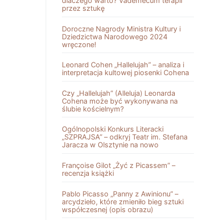
dlaczego warto? Vademecum terapii
przez sztukę
Doroczne Nagrody Ministra Kultury i
Dziedzictwa Narodowego 2024
wręczone!
Leonard Cohen „Hallelujah” – analiza i
interpretacja kultowej piosenki Cohena
Czy „Hallelujah” (Alleluja) Leonarda
Cohena może być wykonywana na
ślubie kościelnym?
Ogólnopolski Konkurs Literacki
„SZPRAJSA” – odkryj Teatr im. Stefana
Jaracza w Olsztynie na nowo
Françoise Gilot „Żyć z Picassem” –
recenzja książki
Pablo Picasso „Panny z Awinionu” –
arcydzieło, które zmieniło bieg sztuki
współczesnej (opis obrazu)