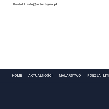
Skip
Kontakt:
info@artwitryna.pl
to
content
HOME
AKTUALNOŚCI
MALARSTWO
POEZJA I LI