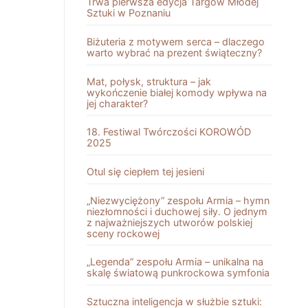
Trwa pierwsza edycja Targów Młodej
Sztuki w Poznaniu
Biżuteria z motywem serca – dlaczego
warto wybrać na prezent świąteczny?
Mat, połysk, struktura – jak
wykończenie białej komody wpływa na
jej charakter?
18. Festiwal Twórczości KOROWÓD
2025
Otul się ciepłem tej jesieni
„Niezwyciężony” zespołu Armia – hymn
niezłomności i duchowej siły. O jednym
z najważniejszych utworów polskiej
sceny rockowej
„Legenda” zespołu Armia – unikalna na
skalę światową punkrockowa symfonia
Sztuczna inteligencja w służbie sztuki: