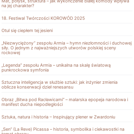
Mat, połysk, struktura – jak wykończenie białej komody wpływa
na jej charakter?
18. Festiwal Twórczości KOROWÓD 2025
Otul się ciepłem tej jesieni
„Niezwyciężony” zespołu Armia – hymn niezłomności i duchowej
siły. O jednym z najważniejszych utworów polskiej sceny
rockowej
„Legenda” zespołu Armia – unikalna na skalę światową
punkrockowa symfonia
Sztuczna inteligencja w służbie sztuki: jak inżynier zmienia
oblicze konserwacji dzieł renesansu
Obraz „Bitwa pod Racławicami” – malarska epopeja narodowa i
manifest ducha niepodległości
Sztuka, natura i historia – Inspirujący plener w Zwardoniu
„Sen” (La Reve) Picassa – historia, symbolika i ciekawostki na
temat obrazu