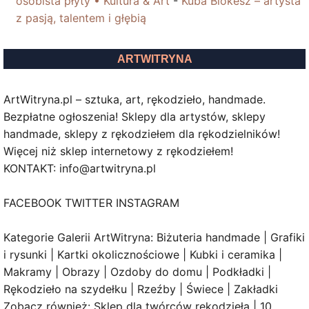
osobista płyty • Kultura & Art
-
Kuba Blokesz – artysta
z pasją, talentem i głębią
ARTWITRYNA
ArtWitryna.pl – sztuka, art, rękodzieło, handmade.
Bezpłatne ogłoszenia! Sklepy dla artystów, sklepy
handmade, sklepy z rękodziełem dla rękodzielników!
Więcej niż sklep internetowy z rękodziełem!
KONTAKT: info@artwitryna.pl
FACEBOOK TWITTER INSTAGRAM
Kategorie Galerii ArtWitryna: Biżuteria handmade | Grafiki
i rysunki | Kartki okolicznościowe | Kubki i ceramika |
Makramy | Obrazy | Ozdoby do domu | Podkładki |
Rękodzieło na szydełku | Rzeźby | Świece | Zakładki
Zobacz również: Sklep dla twórców rękodzieła | 10