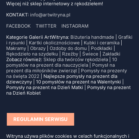
Więcej niż sklep internetowy z rękodziełem!
KONTAKT:
info@artwitryna.pl
FACEBOOK
TWITTER
INSTAGRAM
Kategorie Galerii ArtWitryna:
Biżuteria handmade
|
Grafiki
i rysunki
|
Kartki okolicznościowe
|
Kubki i ceramika
|
Makramy
|
Obrazy
|
Ozdoby do domu
|
Podkładki
|
Rękodzieło na szydełku
|
Rzeźby
|
Świece
|
Zakładki
Zobacz również:
Sklep dla twórców rękodzieła
|
10
pomysłów na prezent dla nauczyciela
|
Pomysł na
prezent dla miłośników zwierząt
|
Pomysły na prezenty
na święta 2022
| Najlepsze pomysły na prezent dla
dziewczyny | 10 pomysłów na prezent na Walentynki |
Pomysły na prezent na Dzień Matki | Pomysły na prezent
na Dzień Kobiet
REGULAMIN SERWISU
Witryna używa plików cookies w celach funkcjonalnych i