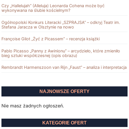
Czy „Hallelujah” (Alleluja) Leonarda Cohena może być
wykonywana na ślubie kościelnym?
Ogólnopolski Konkurs Literacki „SZPRAJSA” – odkryj Teatr im.
Stefana Jaracza w Olsztynie na nowo
Françoise Gilot „Żyć z Picassem” – recenzja książki
Pablo Picasso „Panny z Awinionu” – arcydzieło, które zmieniło
bieg sztuki współczesnej (opis obrazu)
Rembrandt Harmenszoon van Rĳn „Faust” – analiza i interpretacja
NAJNOWSZE OFERTY
Nie masz żadnych ogłoszeń.
KATEGORIE OFERT