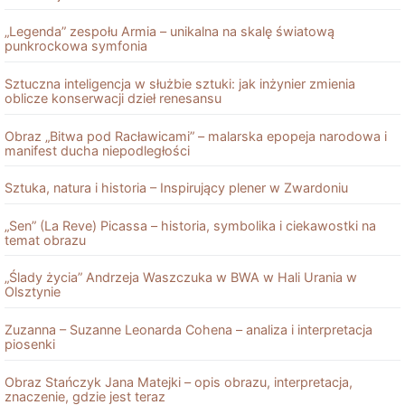
„Legenda” zespołu Armia – unikalna na skalę światową
punkrockowa symfonia
Sztuczna inteligencja w służbie sztuki: jak inżynier zmienia
oblicze konserwacji dzieł renesansu
Obraz „Bitwa pod Racławicami” – malarska epopeja narodowa i
manifest ducha niepodległości
Sztuka, natura i historia – Inspirujący plener w Zwardoniu
„Sen” (La Reve) Picassa – historia, symbolika i ciekawostki na
temat obrazu
„Ślady życia” Andrzeja Waszczuka w BWA w Hali Urania w
Olsztynie
Zuzanna – Suzanne Leonarda Cohena – analiza i interpretacja
piosenki
Obraz Stańczyk Jana Matejki – opis obrazu, interpretacja,
znaczenie, gdzie jest teraz