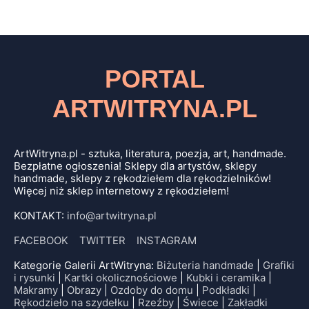
PORTAL
ARTWITRYNA.PL
ArtWitryna.pl - sztuka, literatura, poezja, art, handmade.
Bezpłatne ogłoszenia! Sklepy dla artystów, sklepy
handmade, sklepy z rękodziełem dla rękodzielników!
Więcej niż sklep internetowy z rękodziełem!
KONTAKT:
info@artwitryna.pl
FACEBOOK
TWITTER
INSTAGRAM
Kategorie Galerii ArtWitryna:
Biżuteria handmade
|
Grafiki
i rysunki
|
Kartki okolicznościowe
|
Kubki i ceramika
|
Makramy
|
Obrazy
|
Ozdoby do domu
|
Podkładki
|
Rękodzieło na szydełku
|
Rzeźby
|
Świece
|
Zakładki