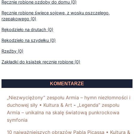
Ręcznie robione ozdoby do domu (0)
Ręcznie robione świece sojowe, z wosku pszczelego,
rzepakowego (0)
Rękodzieło na drutach (0)
Rękodzieło na szydełku (0)
Rzeźby (0)
Zakładki do książek ręcznie robione (0)
KOMENTARZE
„Niezwyciężony” zespołu Armia – hymn niezłomności i
duchowej siły • Kultura & Art
-
„Legenda” zespołu
Armia – unikalna na skalę światową punkrockowa
symfonia
10 najważniejszych obrazów Pabla Picassa • Kultura &