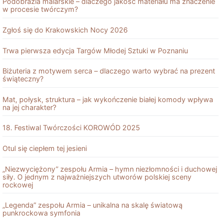
Podobrazia malarskie – dlaczego jakość materiału ma znaczenie
w procesie twórczym?
Zgłoś się do Krakowskich Nocy 2026
Trwa pierwsza edycja Targów Młodej Sztuki w Poznaniu
Biżuteria z motywem serca – dlaczego warto wybrać na prezent
świąteczny?
Mat, połysk, struktura – jak wykończenie białej komody wpływa
na jej charakter?
18. Festiwal Twórczości KOROWÓD 2025
Otul się ciepłem tej jesieni
„Niezwyciężony” zespołu Armia – hymn niezłomności i duchowej
siły. O jednym z najważniejszych utworów polskiej sceny
rockowej
„Legenda” zespołu Armia – unikalna na skalę światową
punkrockowa symfonia