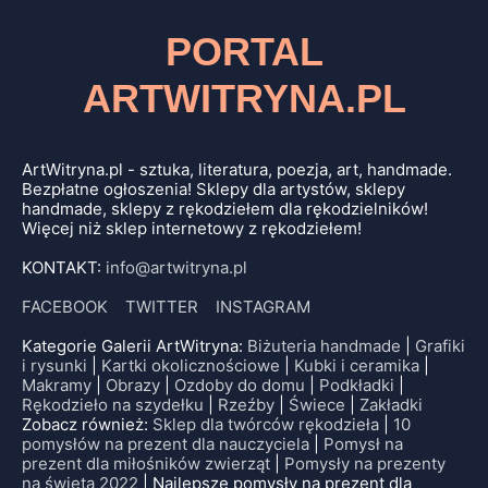
PORTAL
ARTWITRYNA.PL
ArtWitryna.pl - sztuka, literatura, poezja, art, handmade.
Bezpłatne ogłoszenia! Sklepy dla artystów, sklepy
handmade, sklepy z rękodziełem dla rękodzielników!
Więcej niż sklep internetowy z rękodziełem!
KONTAKT:
info@artwitryna.pl
FACEBOOK
TWITTER
INSTAGRAM
Kategorie Galerii ArtWitryna:
Biżuteria handmade
|
Grafiki
i rysunki
|
Kartki okolicznościowe
|
Kubki i ceramika
|
Makramy
|
Obrazy
|
Ozdoby do domu
|
Podkładki
|
Rękodzieło na szydełku
|
Rzeźby
|
Świece
|
Zakładki
Zobacz również:
Sklep dla twórców rękodzieła
|
10
pomysłów na prezent dla nauczyciela
|
Pomysł na
prezent dla miłośników zwierząt
|
Pomysły na prezenty
na święta 2022
| Najlepsze pomysły na prezent dla