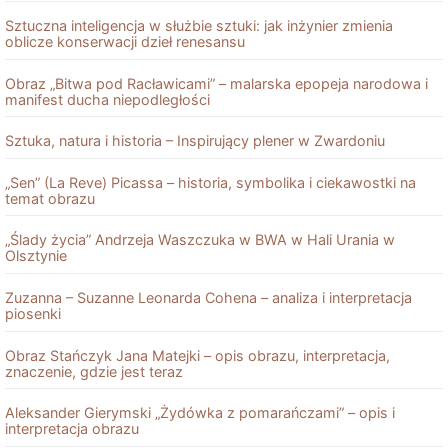
Sztuczna inteligencja w służbie sztuki: jak inżynier zmienia
oblicze konserwacji dzieł renesansu
Obraz „Bitwa pod Racławicami” – malarska epopeja narodowa i
manifest ducha niepodległości
Sztuka, natura i historia – Inspirujący plener w Zwardoniu
„Sen” (La Reve) Picassa – historia, symbolika i ciekawostki na
temat obrazu
„Ślady życia” Andrzeja Waszczuka w BWA w Hali Urania w
Olsztynie
Zuzanna – Suzanne Leonarda Cohena – analiza i interpretacja
piosenki
Obraz Stańczyk Jana Matejki – opis obrazu, interpretacja,
znaczenie, gdzie jest teraz
Aleksander Gierymski „Żydówka z pomarańczami” – opis i
interpretacja obrazu