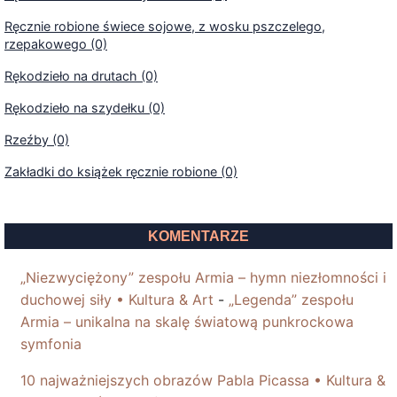
Ręcznie robione świece sojowe, z wosku pszczelego,
rzepakowego (0)
Rękodzieło na drutach (0)
Rękodzieło na szydełku (0)
Rzeźby (0)
Zakładki do książek ręcznie robione (0)
KOMENTARZE
„Niezwyciężony” zespołu Armia – hymn niezłomności i
duchowej siły • Kultura & Art
-
„Legenda” zespołu
Armia – unikalna na skalę światową punkrockowa
symfonia
10 najważniejszych obrazów Pabla Picassa • Kultura &