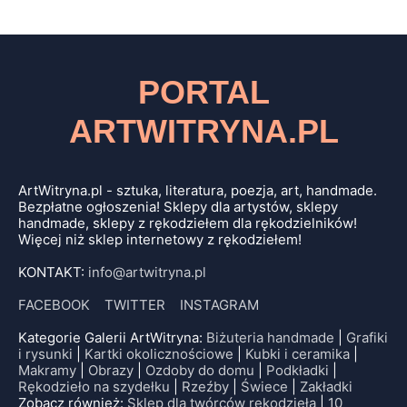
PORTAL
ARTWITRYNA.PL
ArtWitryna.pl - sztuka, literatura, poezja, art, handmade.
Bezpłatne ogłoszenia! Sklepy dla artystów, sklepy
handmade, sklepy z rękodziełem dla rękodzielników!
Więcej niż sklep internetowy z rękodziełem!
KONTAKT:
info@artwitryna.pl
FACEBOOK
TWITTER
INSTAGRAM
Kategorie Galerii ArtWitryna:
Biżuteria handmade
|
Grafiki
i rysunki
|
Kartki okolicznościowe
|
Kubki i ceramika
|
Makramy
|
Obrazy
|
Ozdoby do domu
|
Podkładki
|
Rękodzieło na szydełku
|
Rzeźby
|
Świece
|
Zakładki
Zobacz również:
Sklep dla twórców rękodzieła
|
10