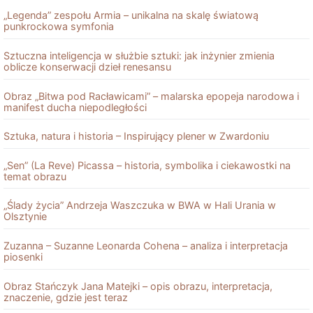
„Legenda” zespołu Armia – unikalna na skalę światową
punkrockowa symfonia
Sztuczna inteligencja w służbie sztuki: jak inżynier zmienia
oblicze konserwacji dzieł renesansu
Obraz „Bitwa pod Racławicami” – malarska epopeja narodowa i
manifest ducha niepodległości
Sztuka, natura i historia – Inspirujący plener w Zwardoniu
„Sen” (La Reve) Picassa – historia, symbolika i ciekawostki na
temat obrazu
„Ślady życia” Andrzeja Waszczuka w BWA w Hali Urania w
Olsztynie
Zuzanna – Suzanne Leonarda Cohena – analiza i interpretacja
piosenki
Obraz Stańczyk Jana Matejki – opis obrazu, interpretacja,
znaczenie, gdzie jest teraz