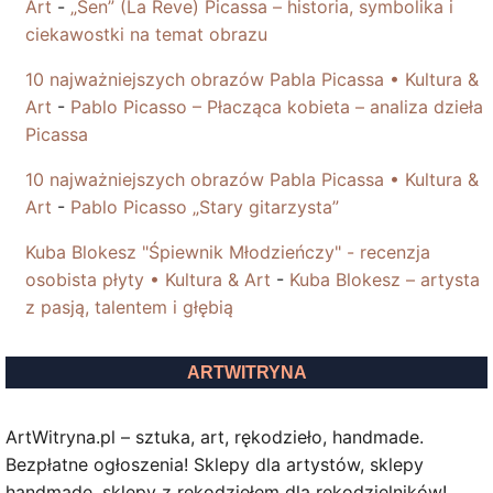
Art
-
„Sen” (La Reve) Picassa – historia, symbolika i
ciekawostki na temat obrazu
10 najważniejszych obrazów Pabla Picassa • Kultura &
Art
-
Pablo Picasso – Płacząca kobieta – analiza dzieła
Picassa
10 najważniejszych obrazów Pabla Picassa • Kultura &
Art
-
Pablo Picasso „Stary gitarzysta”
Kuba Blokesz "Śpiewnik Młodzieńczy" - recenzja
osobista płyty • Kultura & Art
-
Kuba Blokesz – artysta
z pasją, talentem i głębią
ARTWITRYNA
ArtWitryna.pl – sztuka, art, rękodzieło, handmade.
Bezpłatne ogłoszenia! Sklepy dla artystów, sklepy
handmade, sklepy z rękodziełem dla rękodzielników!