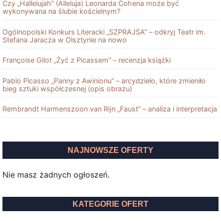
Czy „Hallelujah” (Alleluja) Leonarda Cohena może być
wykonywana na ślubie kościelnym?
Ogólnopolski Konkurs Literacki „SZPRAJSA” – odkryj Teatr im.
Stefana Jaracza w Olsztynie na nowo
Françoise Gilot „Żyć z Picassem” – recenzja książki
Pablo Picasso „Panny z Awinionu” – arcydzieło, które zmieniło
bieg sztuki współczesnej (opis obrazu)
Rembrandt Harmenszoon van Rĳn „Faust” – analiza i interpretacja
NAJNOWSZE OFERTY
Nie masz żadnych ogłoszeń.
KATEGORIE OFERT