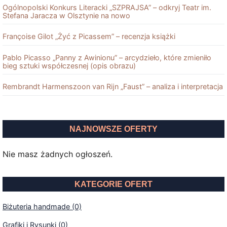
Ogólnopolski Konkurs Literacki „SZPRAJSA” – odkryj Teatr im.
Stefana Jaracza w Olsztynie na nowo
Françoise Gilot „Żyć z Picassem” – recenzja książki
Pablo Picasso „Panny z Awinionu” – arcydzieło, które zmieniło
bieg sztuki współczesnej (opis obrazu)
Rembrandt Harmenszoon van Rĳn „Faust” – analiza i interpretacja
NAJNOWSZE OFERTY
Nie masz żadnych ogłoszeń.
KATEGORIE OFERT
Biżuteria handmade (0)
Grafiki i Rysunki (0)