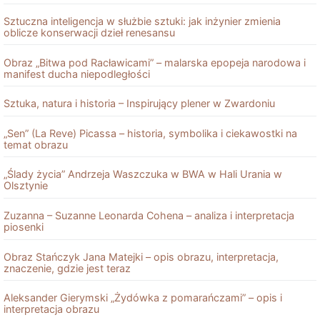
Sztuczna inteligencja w służbie sztuki: jak inżynier zmienia
oblicze konserwacji dzieł renesansu
Obraz „Bitwa pod Racławicami” – malarska epopeja narodowa i
manifest ducha niepodległości
Sztuka, natura i historia – Inspirujący plener w Zwardoniu
„Sen” (La Reve) Picassa – historia, symbolika i ciekawostki na
temat obrazu
„Ślady życia” Andrzeja Waszczuka w BWA w Hali Urania w
Olsztynie
Zuzanna – Suzanne Leonarda Cohena – analiza i interpretacja
piosenki
Obraz Stańczyk Jana Matejki – opis obrazu, interpretacja,
znaczenie, gdzie jest teraz
Aleksander Gierymski „Żydówka z pomarańczami” – opis i
interpretacja obrazu