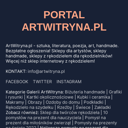
PORTAL
ARTWITRYNA.PL
ArtWitryna.pl - sztuka, literatura, poezja, art, handmade.
Bezpłatne ogłoszenia! Sklepy dla artystów, sklepy
handmade, sklepy z rękodziełem dla rękodzielników!
Więcej niż sklep internetowy z rękodziełem!
KONTAKT:
info@artwitryna.pl
FACEBOOK
TWITTER
INSTAGRAM
Kategorie Galerii ArtWitryna:
Biżuteria handmade
|
Grafiki
i rysunki
|
Kartki okolicznościowe
|
Kubki i ceramika
|
Makramy
|
Obrazy
|
Ozdoby do domu
|
Podkładki
|
Rękodzieło na szydełku
|
Rzeźby
|
Świece
|
Zakładki
Zobacz również:
Sklep dla twórców rękodzieła
|
10
pomysłów na prezent dla nauczyciela
|
Pomysł na
prezent dla miłośników zwierząt
|
Pomysły na prezenty
na święta 2022
| Najlepsze pomysły na prezent dla