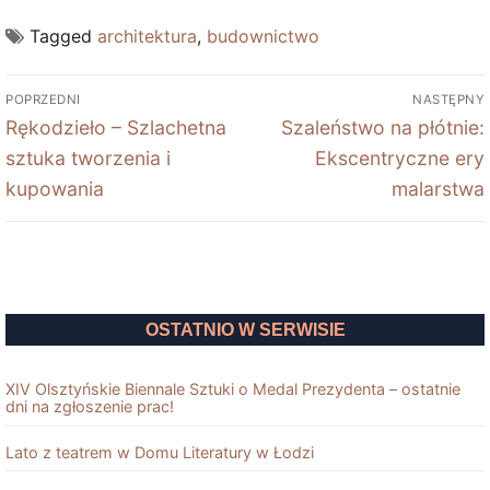
Tagged
architektura
,
budownictwo
Nawigacja
POPRZEDNI
NASTĘPNY
wpisu
Poprzedni
Next
Rękodzieło – Szlachetna
Szaleństwo na płótnie:
wpis:
post:
sztuka tworzenia i
Ekscentryczne ery
kupowania
malarstwa
OSTATNIO W SERWISIE
XIV Olsztyńskie Biennale Sztuki o Medal Prezydenta – ostatnie
dni na zgłoszenie prac!
Lato z teatrem w Domu Literatury w Łodzi