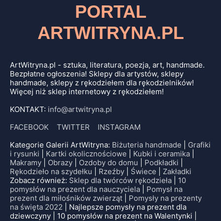
PORTAL
ARTWITRYNA.PL
ArtWitryna.pl - sztuka, literatura, poezja, art, handmade.
Bezpłatne ogłoszenia! Sklepy dla artystów, sklepy
handmade, sklepy z rękodziełem dla rękodzielników!
Więcej niż sklep internetowy z rękodziełem!
KONTAKT:
info@artwitryna.pl
FACEBOOK
TWITTER
INSTAGRAM
Kategorie Galerii ArtWitryna:
Biżuteria handmade
|
Grafiki
i rysunki
|
Kartki okolicznościowe
|
Kubki i ceramika
|
Makramy
|
Obrazy
|
Ozdoby do domu
|
Podkładki
|
Rękodzieło na szydełku
|
Rzeźby
|
Świece
|
Zakładki
Zobacz również:
Sklep dla twórców rękodzieła
|
10
pomysłów na prezent dla nauczyciela
|
Pomysł na
prezent dla miłośników zwierząt
|
Pomysły na prezenty
na święta 2022
| Najlepsze pomysły na prezent dla
dziewczyny | 10 pomysłów na prezent na Walentynki |