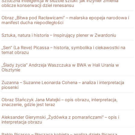
Sztuczna inteligencja w służbie sztuki: jak inżynier zmienia
oblicze konserwacji dzieł renesansu
Obraz „Bitwa pod Racławicami” – malarska epopeja narodowa i
manifest ducha niepodległości
Sztuka, natura i historia – Inspirujący plener w Zwardoniu
„Sen” (La Reve) Picassa – historia, symbolika i ciekawostki na
temat obrazu
„Ślady życia” Andrzeja Waszczuka w BWA w Hali Urania w
Olsztynie
Zuzanna – Suzanne Leonarda Cohena – analiza i interpretacja
piosenki
Obraz Stańczyk Jana Matejki – opis obrazu, interpretacja,
znaczenie, gdzie jest teraz
Aleksander Gierymski „Żydówka z pomarańczami” – opis i
interpretacja obrazu
Pablo Picasso – Płacząca kobieta – analiza dzieła Picassa