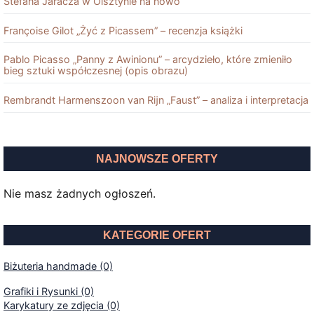
Stefana Jaracza w Olsztynie na nowo
Françoise Gilot „Żyć z Picassem” – recenzja książki
Pablo Picasso „Panny z Awinionu” – arcydzieło, które zmieniło
bieg sztuki współczesnej (opis obrazu)
Rembrandt Harmenszoon van Rĳn „Faust” – analiza i interpretacja
NAJNOWSZE OFERTY
Nie masz żadnych ogłoszeń.
KATEGORIE OFERT
Biżuteria handmade (0)
Grafiki i Rysunki (0)
Karykatury ze zdjęcia (0)