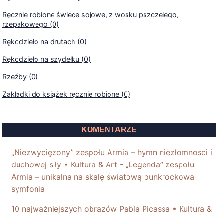
Ręcznie robione świece sojowe, z wosku pszczelego,
rzepakowego (0)
Rękodzieło na drutach (0)
Rękodzieło na szydełku (0)
Rzeźby (0)
Zakładki do książek ręcznie robione (0)
KOMENTARZE
„Niezwyciężony” zespołu Armia – hymn niezłomności i
duchowej siły • Kultura & Art
-
„Legenda” zespołu
Armia – unikalna na skalę światową punkrockowa
symfonia
10 najważniejszych obrazów Pabla Picassa • Kultura &