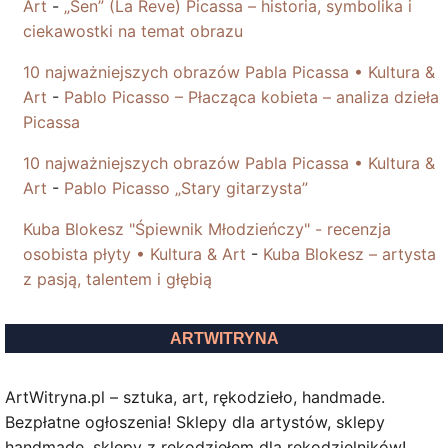
Art
-
„Sen” (La Reve) Picassa – historia, symbolika i
ciekawostki na temat obrazu
10 najważniejszych obrazów Pabla Picassa • Kultura &
Art
-
Pablo Picasso – Płacząca kobieta – analiza dzieła
Picassa
10 najważniejszych obrazów Pabla Picassa • Kultura &
Art
-
Pablo Picasso „Stary gitarzysta”
Kuba Blokesz "Śpiewnik Młodzieńczy" - recenzja
osobista płyty • Kultura & Art
-
Kuba Blokesz – artysta
z pasją, talentem i głębią
ARTWITRYNA
ArtWitryna.pl – sztuka, art, rękodzieło, handmade.
Bezpłatne ogłoszenia! Sklepy dla artystów, sklepy
handmade, sklepy z rękodziełem dla rękodzielników!