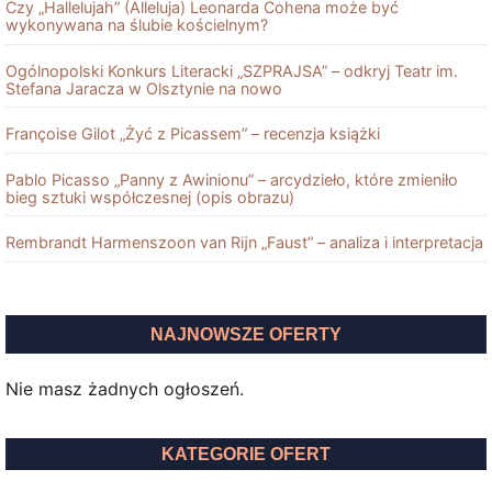
Czy „Hallelujah” (Alleluja) Leonarda Cohena może być
wykonywana na ślubie kościelnym?
Ogólnopolski Konkurs Literacki „SZPRAJSA” – odkryj Teatr im.
Stefana Jaracza w Olsztynie na nowo
Françoise Gilot „Żyć z Picassem” – recenzja książki
Pablo Picasso „Panny z Awinionu” – arcydzieło, które zmieniło
bieg sztuki współczesnej (opis obrazu)
Rembrandt Harmenszoon van Rĳn „Faust” – analiza i interpretacja
NAJNOWSZE OFERTY
Nie masz żadnych ogłoszeń.
KATEGORIE OFERT