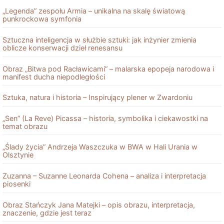
„Legenda” zespołu Armia – unikalna na skalę światową
punkrockowa symfonia
Sztuczna inteligencja w służbie sztuki: jak inżynier zmienia
oblicze konserwacji dzieł renesansu
Obraz „Bitwa pod Racławicami” – malarska epopeja narodowa i
manifest ducha niepodległości
Sztuka, natura i historia – Inspirujący plener w Zwardoniu
„Sen” (La Reve) Picassa – historia, symbolika i ciekawostki na
temat obrazu
„Ślady życia” Andrzeja Waszczuka w BWA w Hali Urania w
Olsztynie
Zuzanna – Suzanne Leonarda Cohena – analiza i interpretacja
piosenki
Obraz Stańczyk Jana Matejki – opis obrazu, interpretacja,
znaczenie, gdzie jest teraz