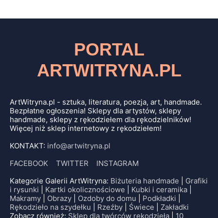
PORTAL
ARTWITRYNA.PL
ArtWitryna.pl - sztuka, literatura, poezja, art, handmade.
Bezpłatne ogłoszenia! Sklepy dla artystów, sklepy
handmade, sklepy z rękodziełem dla rękodzielników!
Więcej niż sklep internetowy z rękodziełem!
KONTAKT:
info@artwitryna.pl
FACEBOOK
TWITTER
INSTAGRAM
Kategorie Galerii ArtWitryna:
Biżuteria handmade
|
Grafiki
i rysunki
|
Kartki okolicznościowe
|
Kubki i ceramika
|
Makramy
|
Obrazy
|
Ozdoby do domu
|
Podkładki
|
Rękodzieło na szydełku
|
Rzeźby
|
Świece
|
Zakładki
Zobacz również:
Sklep dla twórców rękodzieła
|
10