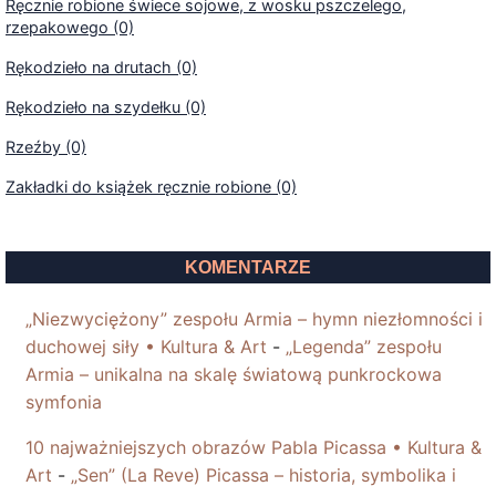
Ręcznie robione świece sojowe, z wosku pszczelego,
rzepakowego (0)
Rękodzieło na drutach (0)
Rękodzieło na szydełku (0)
Rzeźby (0)
Zakładki do książek ręcznie robione (0)
KOMENTARZE
„Niezwyciężony” zespołu Armia – hymn niezłomności i
duchowej siły • Kultura & Art
-
„Legenda” zespołu
Armia – unikalna na skalę światową punkrockowa
symfonia
10 najważniejszych obrazów Pabla Picassa • Kultura &
Art
-
„Sen” (La Reve) Picassa – historia, symbolika i