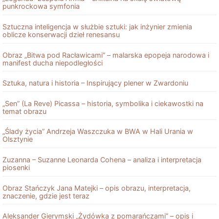
punkrockowa symfonia
Sztuczna inteligencja w służbie sztuki: jak inżynier zmienia
oblicze konserwacji dzieł renesansu
Obraz „Bitwa pod Racławicami” – malarska epopeja narodowa i
manifest ducha niepodległości
Sztuka, natura i historia – Inspirujący plener w Zwardoniu
„Sen” (La Reve) Picassa – historia, symbolika i ciekawostki na
temat obrazu
„Ślady życia” Andrzeja Waszczuka w BWA w Hali Urania w
Olsztynie
Zuzanna – Suzanne Leonarda Cohena – analiza i interpretacja
piosenki
Obraz Stańczyk Jana Matejki – opis obrazu, interpretacja,
znaczenie, gdzie jest teraz
Aleksander Gierymski „Żydówka z pomarańczami” – opis i