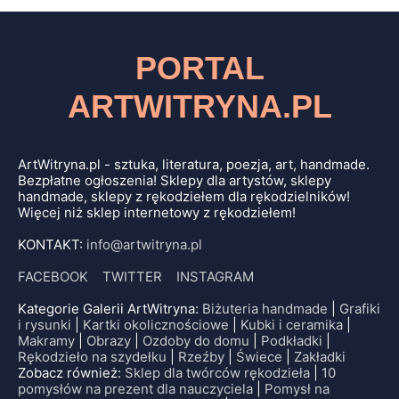
PORTAL
ARTWITRYNA.PL
ArtWitryna.pl - sztuka, literatura, poezja, art, handmade.
Bezpłatne ogłoszenia! Sklepy dla artystów, sklepy
handmade, sklepy z rękodziełem dla rękodzielników!
Więcej niż sklep internetowy z rękodziełem!
KONTAKT:
info@artwitryna.pl
FACEBOOK
TWITTER
INSTAGRAM
Kategorie Galerii ArtWitryna:
Biżuteria handmade
|
Grafiki
i rysunki
|
Kartki okolicznościowe
|
Kubki i ceramika
|
Makramy
|
Obrazy
|
Ozdoby do domu
|
Podkładki
|
Rękodzieło na szydełku
|
Rzeźby
|
Świece
|
Zakładki
Zobacz również:
Sklep dla twórców rękodzieła
|
10
pomysłów na prezent dla nauczyciela
|
Pomysł na