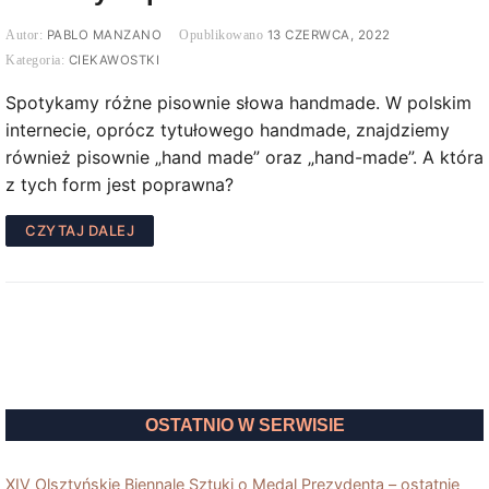
PABLO MANZANO
13 CZERWCA, 2022
CIEKAWOSTKI
Spotykamy różne pisownie słowa handmade. W polskim
internecie, oprócz tytułowego handmade, znajdziemy
również pisownie „hand made” oraz „hand-made”. A która
z tych form jest poprawna?
CZYTAJ DALEJ
OSTATNIO W SERWISIE
XIV Olsztyńskie Biennale Sztuki o Medal Prezydenta – ostatnie