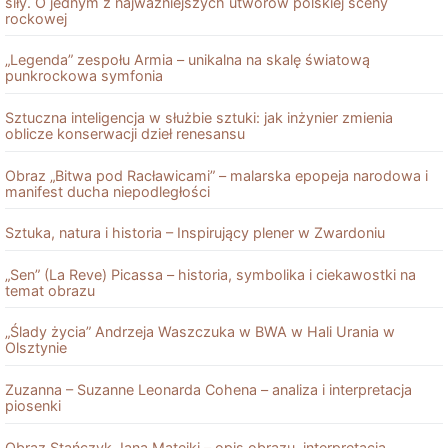
siły. O jednym z najważniejszych utworów polskiej sceny
rockowej
„Legenda” zespołu Armia – unikalna na skalę światową
punkrockowa symfonia
Sztuczna inteligencja w służbie sztuki: jak inżynier zmienia
oblicze konserwacji dzieł renesansu
Obraz „Bitwa pod Racławicami” – malarska epopeja narodowa i
manifest ducha niepodległości
Sztuka, natura i historia – Inspirujący plener w Zwardoniu
„Sen” (La Reve) Picassa – historia, symbolika i ciekawostki na
temat obrazu
„Ślady życia” Andrzeja Waszczuka w BWA w Hali Urania w
Olsztynie
Zuzanna – Suzanne Leonarda Cohena – analiza i interpretacja
piosenki
Obraz Stańczyk Jana Matejki – opis obrazu, interpretacja,