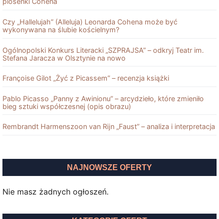
piosenki Cohena
Czy „Hallelujah” (Alleluja) Leonarda Cohena może być
wykonywana na ślubie kościelnym?
Ogólnopolski Konkurs Literacki „SZPRAJSA” – odkryj Teatr im.
Stefana Jaracza w Olsztynie na nowo
Françoise Gilot „Żyć z Picassem” – recenzja książki
Pablo Picasso „Panny z Awinionu” – arcydzieło, które zmieniło
bieg sztuki współczesnej (opis obrazu)
Rembrandt Harmenszoon van Rĳn „Faust” – analiza i interpretacja
NAJNOWSZE OFERTY
Nie masz żadnych ogłoszeń.