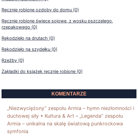
Ręcznie robione ozdoby do domu (0)
Ręcznie robione świece sojowe, z wosku pszczelego,
rzepakowego (0)
Rękodzieło na drutach (0)
Rękodzieło na szydełku (0)
Rzeźby (0)
Zakładki do książek ręcznie robione (0)
KOMENTARZE
„Niezwyciężony” zespołu Armia – hymn niezłomności i
duchowej siły • Kultura & Art
-
„Legenda” zespołu
Armia – unikalna na skalę światową punkrockowa
symfonia