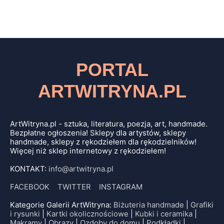
PORTAL
ARTWITRYNA.PL
ArtWitryna.pl - sztuka, literatura, poezja, art, handmade.
Bezpłatne ogłoszenia! Sklepy dla artystów, sklepy
handmade, sklepy z rękodziełem dla rękodzielników!
Więcej niż sklep internetowy z rękodziełem!
KONTAKT:
info@artwitryna.pl
FACEBOOK
TWITTER
INSTAGRAM
Kategorie Galerii ArtWitryna:
Biżuteria handmade
|
Grafiki
i rysunki
|
Kartki okolicznościowe
|
Kubki i ceramika
|
Makramy
|
Obrazy
|
Ozdoby do domu
|
Podkładki
|