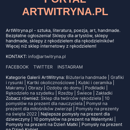
ARTWITRYNA.PL
ArtWitryna.pl - sztuka, literatura, poezja, art, handmade.
Bezpłatne ogłoszenia! Sklepy dla artystów, sklepy
handmade, sklepy z rękodziełem dla rękodzielników!
Więcej niż sklep internetowy z rękodziełem!
KONTAKT:
info@artwitryna.pl
FACEBOOK
TWITTER
INSTAGRAM
Kategorie Galerii ArtWitryna:
Biżuteria handmade
|
Grafiki
i rysunki
|
Kartki okolicznościowe
|
Kubki i ceramika
|
Makramy
|
Obrazy
|
Ozdoby do domu
|
Podkładki
|
Rękodzieło na szydełku
|
Rzeźby
|
Świece
|
Zakładki
Zobacz również:
Sklep dla twórców rękodzieła
|
10
pomysłów na prezent dla nauczyciela
|
Pomysł na
prezent dla miłośników zwierząt
|
Pomysły na prezenty
na święta 2022
| Najlepsze pomysły na prezent dla
dziewczyny | 10 pomysłów na prezent na Walentynki |
Pomysły na prezent na Dzień Matki | Pomysły na prezent
na Dzień Kobiet