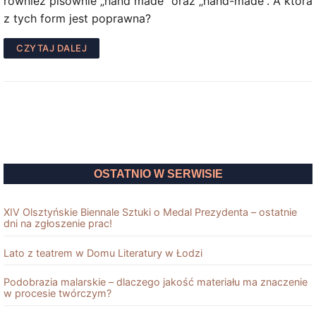
również pisownie „hand made” oraz „hand-made”. A która
z tych form jest poprawna?
CZYTAJ DALEJ
OSTATNIO W SERWISIE
XIV Olsztyńskie Biennale Sztuki o Medal Prezydenta – ostatnie
dni na zgłoszenie prac!
Lato z teatrem w Domu Literatury w Łodzi
Podobrazia malarskie – dlaczego jakość materiału ma znaczenie
w procesie twórczym?