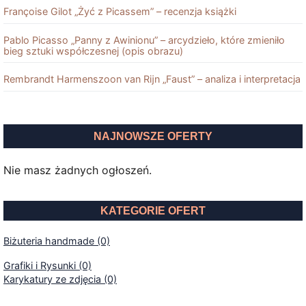
Françoise Gilot „Żyć z Picassem” – recenzja książki
Pablo Picasso „Panny z Awinionu” – arcydzieło, które zmieniło
bieg sztuki współczesnej (opis obrazu)
Rembrandt Harmenszoon van Rĳn „Faust” – analiza i interpretacja
NAJNOWSZE OFERTY
Nie masz żadnych ogłoszeń.
KATEGORIE OFERT
Biżuteria handmade (0)
Grafiki i Rysunki (0)
Karykatury ze zdjęcia (0)