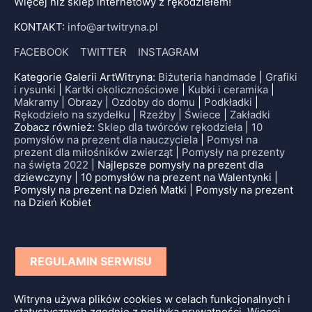
Więcej niż sklep internetowy z rękodziełem!
KONTAKT:
info@artwitryna.pl
FACEBOOK
TWITTER
INSTAGRAM
Kategorie Galerii ArtWitryna:
Biżuteria handmade
|
Grafiki
i rysunki
|
Kartki okolicznościowe
|
Kubki i ceramika
|
Makramy
|
Obrazy
|
Ozdoby do domu
|
Podkładki
|
Rękodzieło na szydełku
|
Rzeźby
|
Świece
|
Zakładki
Zobacz również:
Sklep dla twórców rękodzieła
|
10
pomysłów na prezent dla nauczyciela
|
Pomysł na
prezent dla miłośników zwierząt
|
Pomysły na prezenty
na święta 2022
| Najlepsze pomysły na prezent dla
dziewczyny | 10 pomysłów na prezent na Walentynki |
Pomysły na prezent na Dzień Matki | Pomysły na prezent
na Dzień Kobiet
REGULAMIN SERWISU
Witryna używa plików cookies w celach funkcjonalnych i
statystycznych zgodnie z polityką prywatności. Więcej