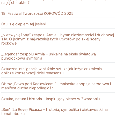
na jej charakter?
18. Festiwal Twórczości KOROWÓD 2025
Otul się ciepłem tej jesieni
„Niezwyciężony” zespołu Armia – hymn niezłomności i duchowej
siły. O jednym z najważniejszych utworów polskiej sceny
rockowej
„Legenda” zespołu Armia – unikalna na skalę światową
punkrockowa symfonia
Sztuczna inteligencja w służbie sztuki: jak inżynier zmienia
oblicze konserwacji dzieł renesansu
Obraz „Bitwa pod Racławicami” – malarska epopeja narodowa i
manifest ducha niepodległości
Sztuka, natura i historia – Inspirujący plener w Zwardoniu
„Sen” (La Reve) Picassa – historia, symbolika i ciekawostki na
temat obrazu