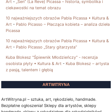
Art
-
„Sen” (La Reve) Picassa – historia, symbolika i
ciekawostki na temat obrazu
10 najważniejszych obrazów Pabla Picassa • Kultura &
Art
-
Pablo Picasso – Płacząca kobieta – analiza dzieła
Picassa
10 najważniejszych obrazów Pabla Picassa • Kultura &
Art
-
Pablo Picasso „Stary gitarzysta”
Kuba Blokesz "Śpiewnik Młodzieńczy" - recenzja
osobista płyty • Kultura & Art
-
Kuba Blokesz – artysta
z pasją, talentem i głębią
ARTWITRYNA
ArtWitryna.pl – sztuka, art, rękodzieło, handmade.
Bezpłatne ogłoszenia! Sklepy dla artystów, sklepy
handmade, sklepy z rękodziełem dla rękodzielników!