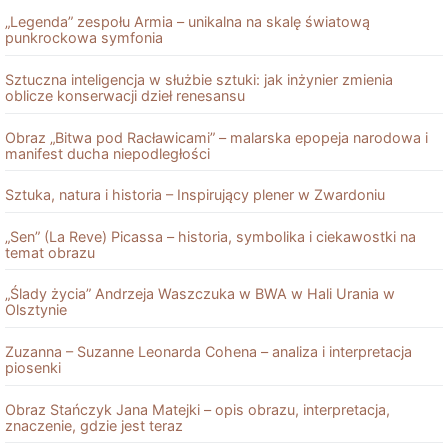
„Legenda” zespołu Armia – unikalna na skalę światową
punkrockowa symfonia
Sztuczna inteligencja w służbie sztuki: jak inżynier zmienia
oblicze konserwacji dzieł renesansu
Obraz „Bitwa pod Racławicami” – malarska epopeja narodowa i
manifest ducha niepodległości
Sztuka, natura i historia – Inspirujący plener w Zwardoniu
„Sen” (La Reve) Picassa – historia, symbolika i ciekawostki na
temat obrazu
„Ślady życia” Andrzeja Waszczuka w BWA w Hali Urania w
Olsztynie
Zuzanna – Suzanne Leonarda Cohena – analiza i interpretacja
piosenki
Obraz Stańczyk Jana Matejki – opis obrazu, interpretacja,
znaczenie, gdzie jest teraz