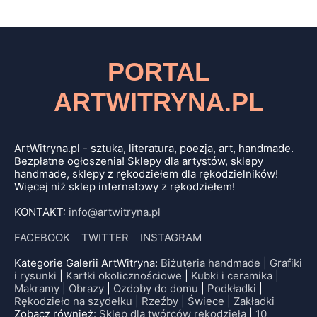
PORTAL
ARTWITRYNA.PL
ArtWitryna.pl - sztuka, literatura, poezja, art, handmade.
Bezpłatne ogłoszenia! Sklepy dla artystów, sklepy
handmade, sklepy z rękodziełem dla rękodzielników!
Więcej niż sklep internetowy z rękodziełem!
KONTAKT:
info@artwitryna.pl
FACEBOOK
TWITTER
INSTAGRAM
Kategorie Galerii ArtWitryna:
Biżuteria handmade
|
Grafiki
i rysunki
|
Kartki okolicznościowe
|
Kubki i ceramika
|
Makramy
|
Obrazy
|
Ozdoby do domu
|
Podkładki
|
Rękodzieło na szydełku
|
Rzeźby
|
Świece
|
Zakładki
Zobacz również:
Sklep dla twórców rękodzieła
|
10