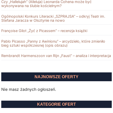
Czy „Hallelujah” (Alleluja) Leonarda Cohena może być
wykonywana na ślubie kościelnym?
Ogólnopolski Konkurs Literacki „SZPRAJSA” – odkryj Teatr im.
Stefana Jaracza w Olsztynie na nowo
Françoise Gilot „Żyć z Picassem” – recenzja książki
Pablo Picasso „Panny z Awinionu” – arcydzieło, które zmieniło
bieg sztuki współczesnej (opis obrazu)
Rembrandt Harmenszoon van Rĳn „Faust” – analiza i interpretacja
NAJNOWSZE OFERTY
Nie masz żadnych ogłoszeń.
KATEGORIE OFERT