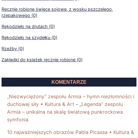
Ręcznie robione świece sojowe, z wosku pszczelego,
rzepakowego (0)
Rękodzieło na drutach (0)
Rękodzieło na szydełku (0)
Rzeźby (0)
Zakładki do książek ręcznie robione (0)
KOMENTARZE
„Niezwyciężony” zespołu Armia – hymn niezłomności i
duchowej siły • Kultura & Art
-
„Legenda” zespołu
Armia – unikalna na skalę światową punkrockowa
symfonia
10 najważniejszych obrazów Pabla Picassa • Kultura &