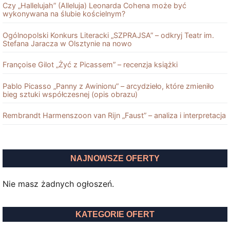
Czy „Hallelujah” (Alleluja) Leonarda Cohena może być
wykonywana na ślubie kościelnym?
Ogólnopolski Konkurs Literacki „SZPRAJSA” – odkryj Teatr im.
Stefana Jaracza w Olsztynie na nowo
Françoise Gilot „Żyć z Picassem” – recenzja książki
Pablo Picasso „Panny z Awinionu” – arcydzieło, które zmieniło
bieg sztuki współczesnej (opis obrazu)
Rembrandt Harmenszoon van Rĳn „Faust” – analiza i interpretacja
NAJNOWSZE OFERTY
Nie masz żadnych ogłoszeń.
KATEGORIE OFERT