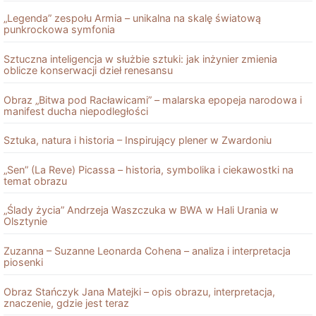
„Legenda” zespołu Armia – unikalna na skalę światową
punkrockowa symfonia
Sztuczna inteligencja w służbie sztuki: jak inżynier zmienia
oblicze konserwacji dzieł renesansu
Obraz „Bitwa pod Racławicami” – malarska epopeja narodowa i
manifest ducha niepodległości
Sztuka, natura i historia – Inspirujący plener w Zwardoniu
„Sen” (La Reve) Picassa – historia, symbolika i ciekawostki na
temat obrazu
„Ślady życia” Andrzeja Waszczuka w BWA w Hali Urania w
Olsztynie
Zuzanna – Suzanne Leonarda Cohena – analiza i interpretacja
piosenki
Obraz Stańczyk Jana Matejki – opis obrazu, interpretacja,
znaczenie, gdzie jest teraz