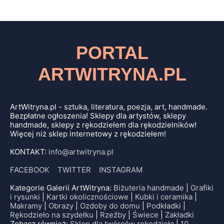
PORTAL
ARTWITRYNA.PL
ArtWitryna.pl - sztuka, literatura, poezja, art, handmade.
Bezpłatne ogłoszenia! Sklepy dla artystów, sklepy
handmade, sklepy z rękodziełem dla rękodzielników!
Więcej niż sklep internetowy z rękodziełem!
KONTAKT:
info@artwitryna.pl
FACEBOOK
TWITTER
INSTAGRAM
Kategorie Galerii ArtWitryna:
Biżuteria handmade
|
Grafiki
i rysunki
|
Kartki okolicznościowe
|
Kubki i ceramika
|
Makramy
|
Obrazy
|
Ozdoby do domu
|
Podkładki
|
Rękodzieło na szydełku
|
Rzeźby
|
Świece
|
Zakładki
Zobacz również:
Sklep dla twórców rękodzieła
|
10