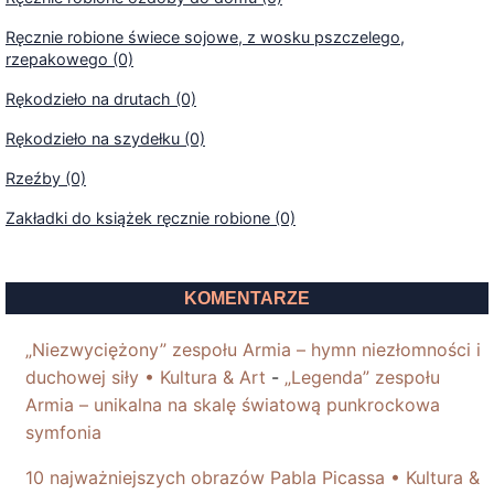
Ręcznie robione świece sojowe, z wosku pszczelego,
rzepakowego (0)
Rękodzieło na drutach (0)
Rękodzieło na szydełku (0)
Rzeźby (0)
Zakładki do książek ręcznie robione (0)
KOMENTARZE
„Niezwyciężony” zespołu Armia – hymn niezłomności i
duchowej siły • Kultura & Art
-
„Legenda” zespołu
Armia – unikalna na skalę światową punkrockowa
symfonia
10 najważniejszych obrazów Pabla Picassa • Kultura &