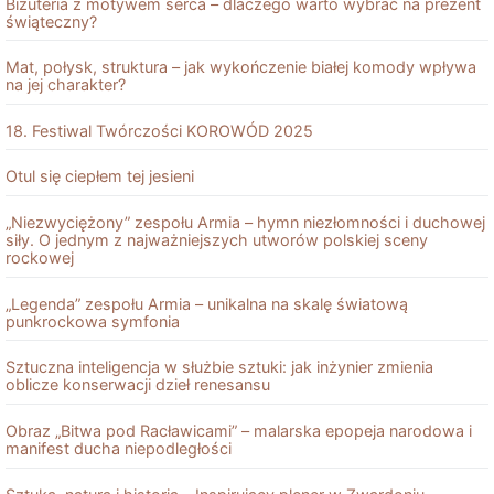
Biżuteria z motywem serca – dlaczego warto wybrać na prezent
świąteczny?
Mat, połysk, struktura – jak wykończenie białej komody wpływa
na jej charakter?
18. Festiwal Twórczości KOROWÓD 2025
Otul się ciepłem tej jesieni
„Niezwyciężony” zespołu Armia – hymn niezłomności i duchowej
siły. O jednym z najważniejszych utworów polskiej sceny
rockowej
„Legenda” zespołu Armia – unikalna na skalę światową
punkrockowa symfonia
Sztuczna inteligencja w służbie sztuki: jak inżynier zmienia
oblicze konserwacji dzieł renesansu
Obraz „Bitwa pod Racławicami” – malarska epopeja narodowa i
manifest ducha niepodległości