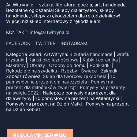
ArtWitryna.pl - sztuka, literatura, poezja, art, handmade.
Bezpłatne ogłoszenia! Sklepy dla artystów, sklepy
handmade, sklepy z rękodziełem dla rękodzielników!
Więcej niż sklep internetowy z rękodziełem!
KONTAKT:
info@artwitryna.pl
FACEBOOK
TWITTER
INSTAGRAM
Kategorie Galerii ArtWitryna:
Biżuteria handmade
|
Grafiki
i rysunki
|
Kartki okolicznościowe
|
Kubki i ceramika
|
Makramy
|
Obrazy
|
Ozdoby do domu
|
Podkładki
|
Rękodzieło na szydełku
|
Rzeźby
|
Świece
|
Zakładki
Zobacz również:
Sklep dla twórców rękodzieła
|
10
pomysłów na prezent dla nauczyciela
|
Pomysł na
prezent dla miłośników zwierząt
|
Pomysły na prezenty
na święta 2022
| Najlepsze pomysły na prezent dla
dziewczyny | 10 pomysłów na prezent na Walentynki |
Pomysły na prezent na Dzień Matki | Pomysły na prezent
na Dzień Kobiet
REGULAMIN SERWISU