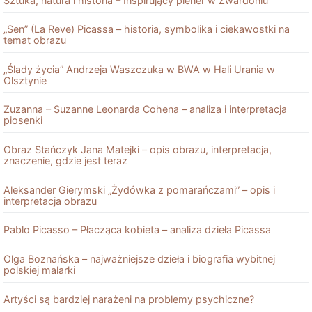
Sztuka, natura i historia – Inspirujący plener w Zwardoniu
„Sen” (La Reve) Picassa – historia, symbolika i ciekawostki na
temat obrazu
„Ślady życia” Andrzeja Waszczuka w BWA w Hali Urania w
Olsztynie
Zuzanna – Suzanne Leonarda Cohena – analiza i interpretacja
piosenki
Obraz Stańczyk Jana Matejki – opis obrazu, interpretacja,
znaczenie, gdzie jest teraz
Aleksander Gierymski „Żydówka z pomarańczami” – opis i
interpretacja obrazu
Pablo Picasso – Płacząca kobieta – analiza dzieła Picassa
Olga Boznańska – najważniejsze dzieła i biografia wybitnej
polskiej malarki
Artyści są bardziej narażeni na problemy psychiczne?