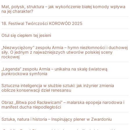
Mat, połysk, struktura – jak wykończenie białej komody wpływa
na jej charakter?
18. Festiwal Twórczości KOROWÓD 2025
Otul się ciepłem tej jesieni
„Niezwyciężony” zespołu Armia – hymn niezłomności i duchowej
siły. O jednym z najważniejszych utworów polskiej sceny
rockowej
„Legenda” zespołu Armia – unikalna na skalę światową
punkrockowa symfonia
Sztuczna inteligencja w służbie sztuki: jak inżynier zmienia
oblicze konserwacji dzieł renesansu
Obraz „Bitwa pod Racławicami” – malarska epopeja narodowa i
manifest ducha niepodległości
Sztuka, natura i historia – Inspirujący plener w Zwardoniu