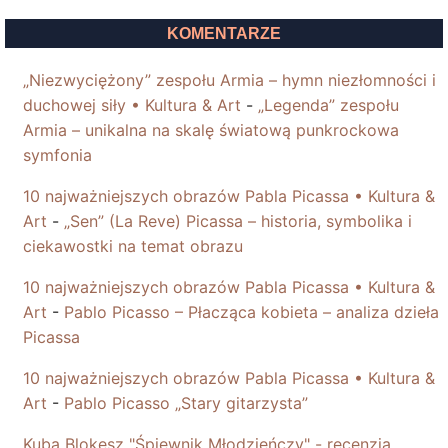
KOMENTARZE
„Niezwyciężony” zespołu Armia – hymn niezłomności i
duchowej siły • Kultura & Art
-
„Legenda” zespołu
Armia – unikalna na skalę światową punkrockowa
symfonia
10 najważniejszych obrazów Pabla Picassa • Kultura &
Art
-
„Sen” (La Reve) Picassa – historia, symbolika i
ciekawostki na temat obrazu
10 najważniejszych obrazów Pabla Picassa • Kultura &
Art
-
Pablo Picasso – Płacząca kobieta – analiza dzieła
Picassa
10 najważniejszych obrazów Pabla Picassa • Kultura &
Art
-
Pablo Picasso „Stary gitarzysta”
Kuba Blokesz "Śpiewnik Młodzieńczy" - recenzja