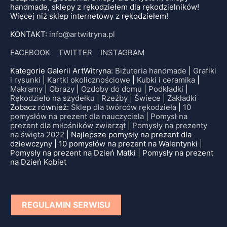
handmade, sklepy z rękodziełem dla rękodzielników!
Więcej niż sklep internetowy z rękodziełem!
KONTAKT:
info@artwitryna.pl
FACEBOOK
TWITTER
INSTAGRAM
Kategorie Galerii ArtWitryna:
Biżuteria handmade
|
Grafiki
i rysunki
|
Kartki okolicznościowe
|
Kubki i ceramika
|
Makramy
|
Obrazy
|
Ozdoby do domu
|
Podkładki
|
Rękodzieło na szydełku
|
Rzeźby
|
Świece
|
Zakładki
Zobacz również:
Sklep dla twórców rękodzieła
|
10
pomysłów na prezent dla nauczyciela
|
Pomysł na
prezent dla miłośników zwierząt
|
Pomysły na prezenty
na święta 2022
| Najlepsze pomysły na prezent dla
dziewczyny | 10 pomysłów na prezent na Walentynki |
Pomysły na prezent na Dzień Matki | Pomysły na prezent
na Dzień Kobiet
REGULAMIN SERWISU